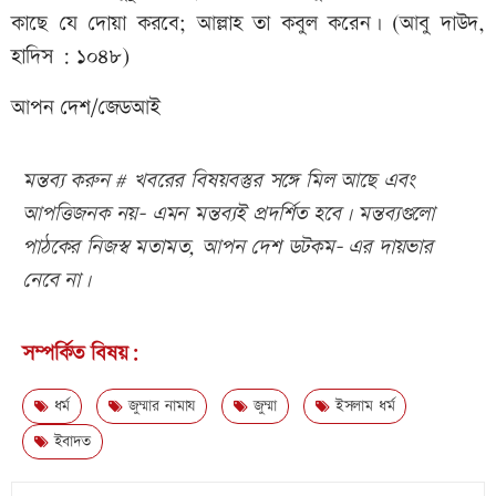
কাছে যে দোয়া করবে; আল্লাহ তা কবুল করেন। (আবু দাউদ,
হাদিস : ১০৪৮)
আপন দেশ/জেডআই
মন্তব্য করুন # খবরের বিষয়বস্তুর সঙ্গে মিল আছে এবং
আপত্তিজনক নয়- এমন মন্তব্যই প্রদর্শিত হবে। মন্তব্যগুলো
পাঠকের নিজস্ব মতামত, আপন দেশ ডটকম- এর দায়ভার
নেবে না।
সম্পর্কিত বিষয়:
ধর্ম
জুম্মার নামায
জুম্মা
ইসলাম ধর্ম
ইবাদত