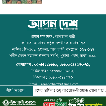
পাঁচ আর্থিক প্রতিষ্ঠান বন্ধের অনুমোদন,
উত্থান-পতনের বাজারে আজ স্বর্ণের ভরি কত
রোববার প্রশাসক নিয়োগ
প্রধান সম্পাদক:
আফজাল বারী
প্রোমিতা আফরিন কর্তৃক সম্পাদিত ও প্রকাশিত
অফিস:
সি-৫০১, ৬ষ্ঠতলা, আল রাজী কমপ্লেক্স, ১৬৬-১৬৭
ঢাকা-ময়মনসিংহ রেল যোগাযোগ স্বাভাবিক
কোরআন-হাদিসে নামাজ না পড়ার শাস্তি
শহীদ সৈয়দ নজরুল ইসলাম সরণি, পুরানা পল্টন, ঢাকা-১০০০
যোগাযোগ:
০২-৫৫১১১৬৬০
,
০১৬০০৩৪৪৩৭০-৭১,
নিউজ রুম:
০১৬০০৩৪৪৩৭২,
বিজ্ঞাপন:
০১৬০০৩৪৪৩৭৩
সিঙ্গাপুর থেকে এক কার্গো এলএনজি কিনবে
আজ স্বর্ণ-রুপা যে দামে বিক্রি হচ্ছে
E-mail:
apandeshnews@gmail.com
সরকার
শীর্ষ সংবাদ:
ে সরকার
কিসের হাসিনা! শুধু আওয়াজ-টাওয়াজ শোনা যায়: স্বরাষ্ট্রমন্ত্র
©
২০২৬ |
আপন দেশ ডটকম
কর্তৃক সর্বসত্ব ® সংরক্ষিত | উন্নয়নে
ইমিথমেকারস.কম