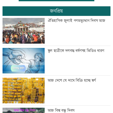
জনপ্রিয়
যুবদল নেতার মরদেহ উদ্ধার
ঐতিহাসিক জুলাই গণঅভ্যুত্থান দিবস আজ
ইতালিতে ঢাকাগামী বিমানে আটকা আড়াই
স্কুল ছাত্রীকে দলবদ্ধ ধর্ষণসহ ভিডিও ধারণ
শতাধিক যাত্রী
বাকৃবিতে শুরু হচ্ছে প্রাণী চিকিৎসক-
আজ দেশে যে দামে বিক্রি হচ্ছে স্বর্ণ
গবেষকদের বৈজ্ঞানিক সম্মেলন
বন্দরে বিস্ফোরণে একই পরিবারের ৩ জন দগ্ধ
আজ বিশ্ব বন্ধু দিবস