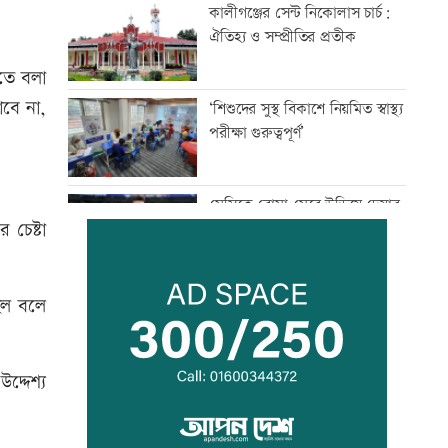
কালীগঞ্জের সেন্ট নিকোলাস চার্চ:
ঐতিহ্য ও সম্প্রীতির প্রতীক
িতে বলা
াবে না,
‘শিশুদের সুস্থ বিকাশে নিয়মিত স্বাস্থ্য
পরীক্ষা গুরুত্বপূর্ণ’
মেসিকে বোমা মেরে উড়িয়ে দেয়ার
 চেষ্টা
হুমকি
ব্যাংক এশিয়াতে নিয়োগ বিজ্ঞপ্তি
ছিল বলে
দ্দেশ্য
‘শেখ হাসিনার রাজনৈতিক
তৎপরতার দায় ভারত এড়াতে পারে
না’