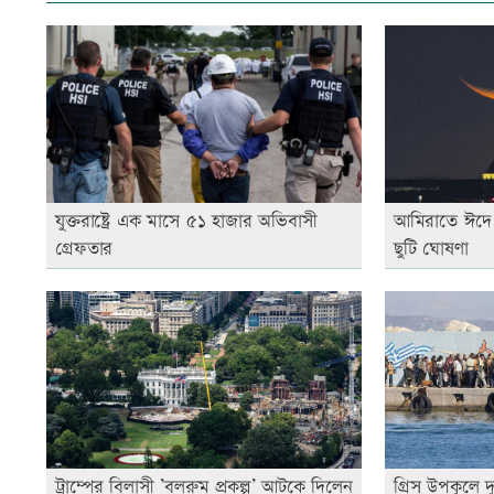
যুক্তরাষ্ট্রে এক মাসে ৫১ হাজার অভিবাসী
আমিরাতে ঈদে ম
গ্রেফতার
ছুটি ঘোষণা
ট্রাম্পের বিলাসী ’বলরুম প্রকল্প’ আটকে দিলেন
গ্রিস উপকূলে 