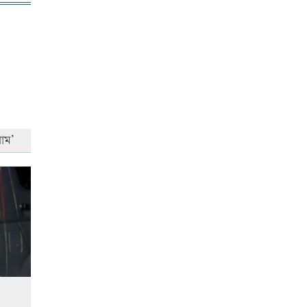
আনসার-ভিডিপির উদ্যোগে সড়ক
সংস্কার
রাজধানীতে ট্রেনের ধাক্কায়
শিক্ষার্থীসহ নিহত ৪
াম’
তুচ্ছ ঘটনায় বাকৃবির দুই হলের
শিক্ষার্থীদের সংঘর্ষ, আহত ৪
জাতীয় প্রেমিকা দিবস আজ
‘জুলাই গণ-অভ্যুত্থান’ দিবসের ছুটি