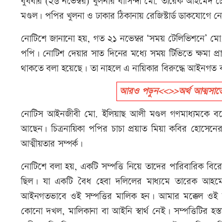
বুধবার (২৬ নভেম্বর) খুলনার বাসিন্দা মো. তারেক আহমেদ চ
মণ্ডল। পপির খুলনা ও ঢাকার ঠিকানায় রেজিস্টার্ড ডাকযোগে 
নোটিশে জানানো হয়, গত ২১ নভেম্বর ‘সময় টেলিভিশনে’ মো.
পপি। নোটিশ দেয়ার সাত দিনের মধ্যে সময় টিভিতে ক্ষমা প্র
থাকতে বলা হয়েছে। তা নাহলে এ নায়িকার বিরুদ্ধে আইনগত ব্
আরও পড়ুন<<>>অর্থ আত্মসাতের
নোটিস আইনজীবী মো. ইলিয়াছ আলী মণ্ডল গণমাধ্যমকে বলেন,
আছেন। চিত্রনায়িকা পপির চাচা প্রয়াত মিয়া কবির হোসেনে
আত্মীয়তার সম্পর্ক।
নোটিশে বলা হয়, একটি সম্পত্তি নিয়ে তাদের পারিবারিক বিরো
ছিল। যা একটি বৈধ হেবা দলিলের মাধ্যমে তারেক আহমেদ 
আইনগতভাবে ওই সম্পত্তির মালিক হন। আমার মক্কেল ওই স
কোনো দখল, মালিকানা বা আইনি স্বার্থ নেই। সম্পত্তিটির হস্