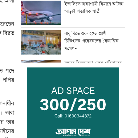
াছ আলী
ইতালিতে ঢাকাগামী বিমানে আটকা
আড়াই শতাধিক যাত্রী
করেছেন
ে বিরত
বাকৃবিতে শুরু হচ্ছে প্রাণী
চিকিৎসক-গবেষকদের বৈজ্ঞানিক
সম্মেলন
বন্দরে বিস্ফোরণে একই পরিবারের
্চ পদে
৩ জন দগ্ধ
ে পপির
পাঁচ আর্থিক প্রতিষ্ঠান বন্ধের
অনুমোদন, রোববার প্রশাসক
কানাধীন
নিয়োগ
। তারা
পর তার
ঢাকা-ময়মনসিংহ রেল যোগাযোগ
স্বাভাবিক
র আইনের