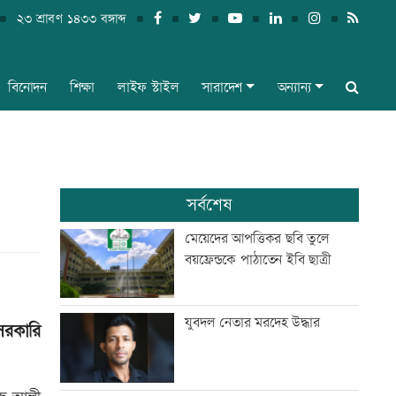
২৩ শ্রাবণ ১৪৩৩ বঙ্গাব্দ
বিনোদন
শিক্ষা
লাইফ স্টাইল
সারাদেশ
অন্যান্য
সর্বশেষ
মেয়েদের আপত্তিকর ছবি তুলে
বয়ফ্রেন্ডকে পাঠাতেন ইবি ছাত্রী
যুবদল নেতার মরদেহ উদ্ধার
সরকারি