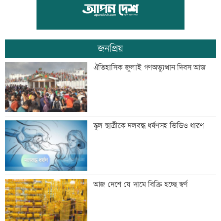
পাঁচ আর্থিক প্রতিষ্ঠান বন্ধের অনুমোদন,
রোববার প্রশাসক নিয়োগ
জনপ্রিয়
ঢাকা-ময়মনসিংহ রেল যোগাযোগ স্বাভাবিক
ঐতিহাসিক জুলাই গণঅভ্যুত্থান দিবস আজ
সিঙ্গাপুর থেকে এক কার্গো এলএনজি কিনবে
স্কুল ছাত্রীকে দলবদ্ধ ধর্ষণসহ ভিডিও ধারণ
সরকার
মান্দায় ২৯৬ বোতলসহ দুই মাদক কারবারি
আজ দেশে যে দামে বিক্রি হচ্ছে স্বর্ণ
আটক