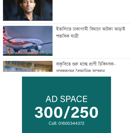
ইতালিতে ঢাকাগামী বিমানে আটকা আড়াই
শতাধিক যাত্রী
বাকৃবিতে শুরু হচ্ছে প্রাণী চিকিৎসক-
গবেষকদের বৈজ্ঞানিক সম্মেলন
বন্দরে বিস্ফোরণে একই পরিবারের ৩ জন দগ্ধ