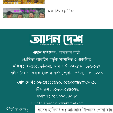
গুরুত্বপূর্ণ ব্যক্তিদের নিয়ে অপপ্রচারের বিরুদ্ধে
আজ বিশ্ব বন্ধু দিবস
সতর্ক করল পুলিশ
নিরাপত্তা পেলে দেশে ফিরতে চান সাকিব
কোরআন-হাদিসে নামাজ না পড়ার শাস্তি
প্রধান সম্পাদক:
আফজাল বারী
প্রোমিতা আফরিন কর্তৃক সম্পাদিত ও প্রকাশিত
অফিস:
সি-৫০১, ৬ষ্ঠতলা, আল রাজী কমপ্লেক্স, ১৬৬-১৬৭
সাকিবের দেশে ফেরার সুযোগ নেই: ক্রীড়া
উত্থান-পতনের বাজারে আজ স্বর্ণের ভরি কত
শহীদ সৈয়দ নজরুল ইসলাম সরণি, পুরানা পল্টন, ঢাকা-১০০০
প্রতিমন্ত্রী
যোগাযোগ:
০২-৫৫১১১৬৬০
,
০১৬০০৩৪৪৩৭০-৭১,
নিউজ রুম:
০১৬০০৩৪৪৩৭২,
বিজ্ঞাপন:
০১৬০০৩৪৪৩৭৩
শিল্পকলায় বিনামূল্যে ৬ সিনেমা দেখা যাবে
আজ স্বর্ণ-রুপা যে দামে বিক্রি হচ্ছে
E-mail:
apandeshnews@gmail.com
শীর্ষ সংবাদ:
বে সরকার
কিসের হাসিনা! শুধু আওয়াজ-টাওয়াজ শোনা যায়: স্বরাষ্ট্রমন্ত্র