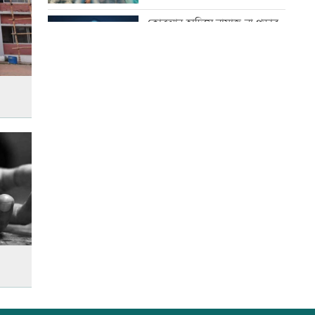
ঘটনায় তদন্ত কমিটি
কোরআন-হাদিসে নামাজ না পড়ার
শাস্তি
যুবদল নেতার মরদেহ গুমের চেষ্টা,
থানায় মামলা
উত্থান-পতনের বাজারে আজ স্বর্ণের
ভরি কত
দেশকে কী দিতে পারলাম, সেটিই
গুরুত্বপূর্ণ: প্রধানমন্ত্রী
আজ স্বর্ণ-রুপা যে দামে বিক্রি হচ্ছে
ভেজা চুলে ঘুমাচ্ছেন? জানুন এর
প্রভাব
বিশ্ব মাতৃদুগ্ধ দিবস আজ
আজ দেশে স্বর্ণের দাম বাড়ল নাকি
কমলো