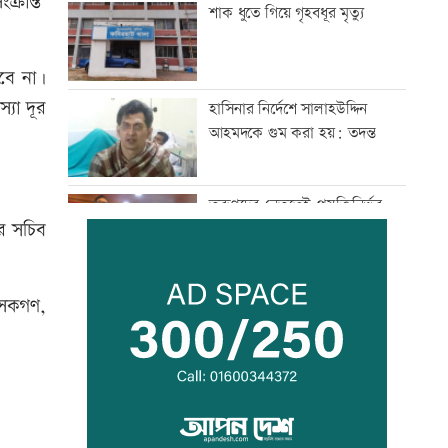
্রান্ত’
শাক ধুতে গিয়ে গৃহবধূর মৃত্যু
কবে না।
্যা দূর
হাসিনার নির্দেশে সালাহউদ্দিন
আহমদকে গুম করা হয়: তদন্ত
তরুণদের নেতৃত্বেই প্রযুক্তিনির্ভর
য়র সচিব
উন্নয়ন হবে: তথ্যপ্রযুক্তিমন্ত্রী
লক্ষ্মীপুর জেলা প্রশাসনের ১৪
শাসকগণ,
কর্মকর্তা-কর্মচারীর বিদায়ী সংবর্ধনা
সব শর্ত মেনে নিলে হরমুজ খুলবো:
ইরান