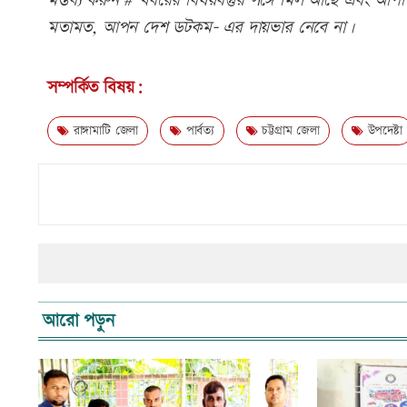
মন্তব্য করুন # খবরের বিষয়বস্তুর সঙ্গে মিল আছে এবং আপত্ত
মতামত, আপন দেশ ডটকম- এর দায়ভার নেবে না।
সম্পর্কিত বিষয়:
রাঙ্গামাটি জেলা
পার্বত্য
চট্টগ্রাম জেলা
উপদেষ্টা
আরো পড়ুন