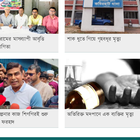
োরামের মাসব্যাপী আবৃত্তি
শাক ধুতে গিয়ে গৃহবধূর মৃত্যু
যোগিতা
কল্পনার কাজ শিগগিরই শুরু
অতিরিক্ত মদপানে এক ব্যক্তির মৃত্যু
্রী ফরহাদ