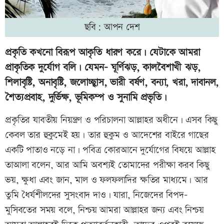
ছবি: আপন দেশ
প্রকৃতি কখনো বিরূপ আকৃতি ধারণ করে। যেটাকে আমরা
প্রাকৃতিক দুর্যোগ বলি। যেমন- ঘূর্ণিঝড়, কালবৈশাখী ঝড়,
শিলাবৃষ্টি, অনাবৃষ্টি, জলোচ্ছ্বাস, ভারী বর্ষণ, বন্যা, খরা, দাবানল,
শৈত্যপ্রবাহ, দুর্ভিক্ষ, ভূমিকম্প ও সুনামি প্রভৃতি।
প্রকৃতির যাবতীয় নিয়ন্ত্রণ ও পরিচালনা আল্লাহর অধীনে। এসব কিছু
কেবল তার হুকুমেই হয়। তার হুকুম ও আদেশের বাইরে গাছের
একটি পাতাও নড়ে না। পবিত্র কোরআনে দুর্যোগের বিষয়ে আল্লাহ
তাআলা বলেন, আর আমি অবশ্যই তোমাদের পরীক্ষা করব কিছু
ভয়, ক্ষুধা এবং জান, মাল ও ফলফলাদির ক্ষতির মাধ্যমে। আর
তুমি ধৈর্যশীলদের সুসংবাদ দাও। যারা, নিজেদের বিপদ-
মুসিবতের সময় বলে, নিশ্চয় আমরা আল্লাহর জন্য এবং নিশ্চয়