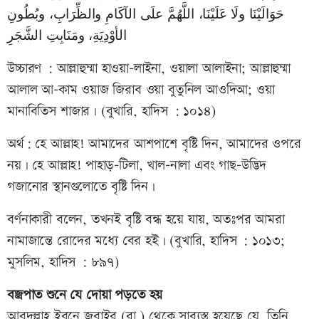
حَوَالَيْنَا ولَا عَلَيْنَا، اللَّهُمَّ علَى الآكَامِ والظِّرَابِ، وبُطُونِ
الأوْدِيَةِ، ومَنَابِتِ الشَّجَرِ
উচ্চারণ : আল্লাহুম্মা হাওয়া-লাইনা, ওয়ালা আলাইনা; আল্লাহুম্মা
আলাল আ-কাম ওয়াজ জিরাব ওয়া বুতুনিল আওদিআ; ওয়া
মানাবিতিস শাজার। (বুখারি, হাদিস : ১০১৪)
অর্থ: হে আল্লাহ! আমাদের আশপাশে বৃষ্টি দিন, আমাদের ওপরে
নয়। হে আল্লাহ! পাহাড়-টিলা, খাল-নালা এবং গাছ-উদ্ভিদ
গজানোর স্থানগুলোতে বৃষ্টি দিন।
বর্ণনাকারী বলেন, তখনই বৃষ্টি বন্ধ হয়ে যায়, অতঃপর আমরা
নামাজান্তে রোদের মধ্যে বের হই। (বুখারি, হাদিস : ১০১৩;
মুসলিম, হাদিস : ৮৯৭)
বজ্রপাত শুনে যে দোয়া পড়তে হয়
আবদুল্লাহ ইবনে জুবাইর (রা.) থেকে সাব্যস্ত হয়েছে যে, তিনি