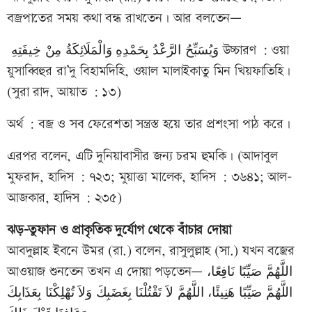
বজ্রপাতের সময় কথা বন্ধ রাখতেন। আর বলতেন—
وَيُسَبِّحُ الرَّعْدُ بِحَمْدِهِ وَالْمَلَائِكَةُ مِنْ خِيفَتِهِ উচ্চারণ : ওয়া
য়ুসাব্বিহুর রা’দু বিহামদিহি, ওয়াল মালাইকাতু মিন খিয়ফাতিহি।
(সুরা রাদ, আয়াত : ১৩)
অর্থ : বজ্র ও সব ফেরেশতা সন্ত্রস্ত হয়ে তার প্রশংসা পাঠ করে।
এরপর বলেন, এটি দুনিয়াবাসীর জন্য চরম হুমকি। (আদাবুল
মুফরাদ, হাদিস : ৭২৩; মুয়াত্তা মালেক, হাদিস : ৩৬৪১; আল-
আজকার, হাদিস : ২৩৫)
ঝড়-তুফান ও প্রাকৃতিক দুর্যোগ থেকে বাঁচার দোয়া
আবদুল্লাহ ইবনে উমর (রা.) বলেন, রাসুলুল্লাহ (সা.) যখন বজ্রের
আওয়াজ শুনতেন তখন এ দোয়া পড়তেন— اللَّهُمَّ صَيِّبًا نَافِعًا،
اللَّهُمَّ صَيِّبًا هَنِيئًا، اللَّهُمَّ لاَ تَقْتُلْنَا بِغَضَبِكَ وَلاَ تُهْلِكْنَا بِعَذَابِكَ