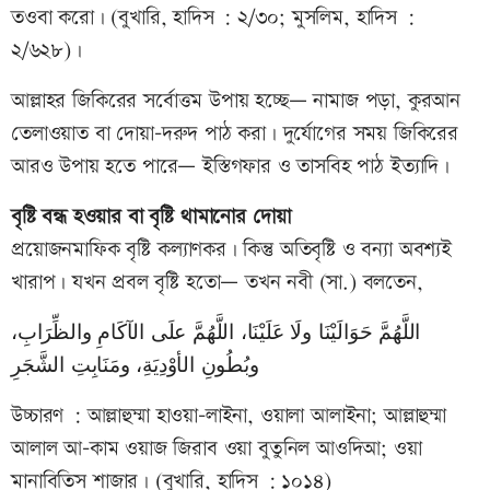
তওবা করো। (বুখারি, হাদিস : ২/৩০; মুসলিম, হাদিস :
২/৬২৮)।
আল্লাহর জিকিরের সর্বোত্তম উপায় হচ্ছে— নামাজ পড়া, কুরআন
তেলাওয়াত বা দোয়া-দরুদ পাঠ করা। দুর্যোগের সময় জিকিরের
আরও উপায় হতে পারে— ইস্তিগফার ও তাসবিহ পাঠ ইত্যাদি।
বৃষ্টি বন্ধ হওয়ার বা বৃষ্টি থামানোর দোয়া
প্রয়োজনমাফিক বৃষ্টি কল্যাণকর। কিন্তু অতিবৃষ্টি ও বন্যা অবশ্যই
খারাপ। যখন প্রবল বৃষ্টি হতো— তখন নবী (সা.) বলতেন,
اللَّهُمَّ حَوَالَيْنَا ولَا عَلَيْنَا، اللَّهُمَّ علَى الآكَامِ والظِّرَابِ،
وبُطُونِ الأوْدِيَةِ، ومَنَابِتِ الشَّجَرِ
উচ্চারণ : আল্লাহুম্মা হাওয়া-লাইনা, ওয়ালা আলাইনা; আল্লাহুম্মা
আলাল আ-কাম ওয়াজ জিরাব ওয়া বুতুনিল আওদিআ; ওয়া
মানাবিতিস শাজার। (বুখারি, হাদিস : ১০১৪)