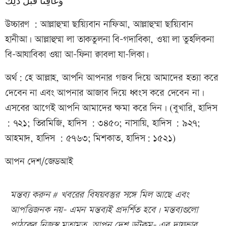
وَعَافِنَا قَبْلَ ذَلِكَ
উচ্চারণ : আল্লাহুম্মা ছায়্যিবান নাফিআ, আল্লাহুম্মা ছায়্যিবান
হানীআ। আল্লাহুম্মা লা তাকতুলনা বি-গদাবিকা, ওয়া লা তুহলিকনা
বি-আযাবিকা ওয়া আ-ফিনা ক্বাবলা যা-লিকা।
অর্থ: হে আল্লাহ, আপনি আপনার গজব দিয়ে আমাদের হত্যা করে
দেবেন না এবং আপনার আজাব দিয়ে ধ্বংস করে দেবেন না।
এসবের আগেই আপনি আমাদের ক্ষমা করে দিন। (বুখারি, হাদিস
: ৭২১; তিরমিজি, হাদিস : ৩৪৫০; নাসায়ি, হাদিস : ৯২৭;
আহমাদ, হাদিস : ৫৭৬৩; মিশকাত, হাদিস: ১৫২১)
আপন দেশ/জেডআই
মন্তব্য করুন # খবরের বিষয়বস্তুর সঙ্গে মিল আছে এবং
আপত্তিজনক নয়- এমন মন্তব্যই প্রদর্শিত হবে। মন্তব্যগুলো
পাঠকের নিজস্ব মতামত, আপন দেশ ডটকম- এর দায়ভার