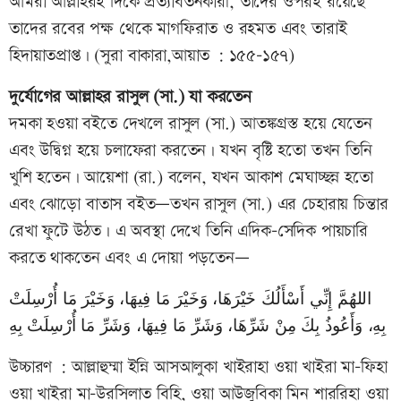
আমরা আল্লাহরই দিকে প্রত্যাবর্তনকারী, তাদের ওপরই রয়েছে
তাদের রবের পক্ষ থেকে মাগফিরাত ও রহমত এবং তারাই
হিদায়াতপ্রাপ্ত। (সুরা বাকারা,আয়াত : ১৫৫-১৫৭)
দুর্যোগের আল্লাহর রাসুল (সা.) যা করতেন
দমকা হওয়া বইতে দেখলে রাসুল (সা.) আতঙ্কগ্রস্ত হয়ে যেতেন
এবং উদ্বিগ্ন হয়ে চলাফেরা করতেন। যখন বৃষ্টি হতো তখন তিনি
খুশি হতেন। আয়েশা (রা.) বলেন, যখন আকাশ মেঘাচ্ছন্ন হতো
এবং ঝোড়ো বাতাস বইত—তখন রাসুল (সা.) এর চেহারায় চিন্তার
রেখা ফুটে উঠত। এ অবস্থা দেখে তিনি এদিক-সেদিক পায়চারি
করতে থাকতেন এবং এ দোয়া পড়তেন—
اللهُمَّ إِنِّي أَسْأَلُكَ خَيْرَهَا، وَخَيْرَ مَا فِيهَا، وَخَيْرَ مَا أُرْسِلَتْ
بِهِ، وَأَعُوذُ بِكَ مِنْ شَرِّهَا، وَشَرِّ مَا فِيهَا، وَشَرِّ مَا أُرْسِلَتْ بِهِ
উচ্চারণ : আল্লাহুম্মা ইন্নি আসআলুকা খাইরাহা ওয়া খাইরা মা-ফিহা
ওয়া খাইরা মা-উরসিলাত বিহি, ওয়া আউজুবিকা মিন শাররিহা ওয়া