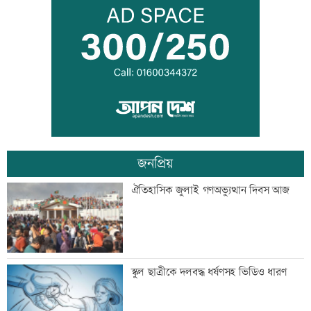
তরুণদের নেতৃত্বেই প্রযুক্তিনির্ভর উন্নয়ন হবে:
তথ্যপ্রযুক্তিমন্ত্রী
লক্ষ্মীপুর জেলা প্রশাসনের ১৪ কর্মকর্তা-
কর্মচারীর বিদায়ী সংবর্ধনা
জনপ্রিয়
সব শর্ত মেনে নিলে হরমুজ খুলবো: ইরান
ঐতিহাসিক জুলাই গণঅভ্যুত্থান দিবস আজ
মেসির বাবা মারা গেছেন
স্কুল ছাত্রীকে দলবদ্ধ ধর্ষণসহ ভিডিও ধারণ