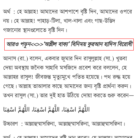
অর্থ : হে আল্লাহ! আমাদের আশপাশে বৃষ্টি দিন, আমাদের ওপরে
নয়। হে আল্লাহ! পাহাড়-টিলা, খাল-নালা এবং গাছ-উদ্ভিদ
গজানোর স্থানগুলোতে বৃষ্টি দিন।
আরও পড়ুন<<>>‘অশ্লীল বাক্য’ বিনিময় কুরআন হাদিস বিরোধী
আনাস (রা.) বলেন, একবার জুমার দিন রাসুলুল্লাহ (সা.) খুতবা
দেয়া অবস্থায় জনৈক সাহাবি মসজিদে প্রবেশ করে বললেন, হে
আল্লাহর রাসুল! জীবজন্তু মৃত্যুমুখে পতিত হয়েছে। পথ রুদ্ধ হয়ে
গেছে। আল্লাহ তাআলার কাছে আমাদের জন্য বৃষ্টি প্রার্থনা করুন।
তখন রাসুল (সা.) তার দুই হাত উঠিয়ে দোয়া করতে শুরু করেন—
اللَّهُمَّ اسْقِنَا، اللَّهُمَّ اسْقِنَا، اللَّهُمَّ اسْقِنَا
উচ্চারণ : আল্লাহুম্মাসক্বিনা, আল্লাহুম্মাসক্বিনা, আল্লাহুম্মাসক্বিনা।