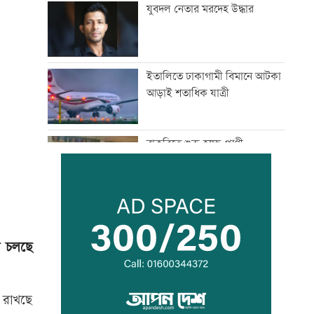
যুবদল নেতার মরদেহ উদ্ধার
ইতালিতে ঢাকাগামী বিমানে আটকা
আড়াই শতাধিক যাত্রী
বাকৃবিতে শুরু হচ্ছে প্রাণী
চিকিৎসক-গবেষকদের বৈজ্ঞানিক
সম্মেলন
বন্দরে বিস্ফোরণে একই পরিবারের
৩ জন দগ্ধ
ে চলছে
পাঁচ আর্থিক প্রতিষ্ঠান বন্ধের
অনুমোদন, রোববার প্রশাসক
ে রাখছে
নিয়োগ