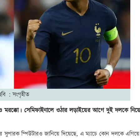
ছবি : সংগৃহীত
রান্সও মরক্কো। সেমিফাইনালে ওঠার লড়াইয়ের আগে দুই দলকে নিয়
অপটার সুপারক ম্পিউটারও জানিয়ে দিয়েছে, এ ম্যাচে কোন দলকে এগিয়