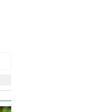
আনসার-ভিডিপির উদ্যোগে সড়ক
সংস্কার
রাজধানীতে ট্রেনের ধাক্কায়
শিক্ষার্থীসহ নিহত ৪
জাতীয় প্রেমিকা দিবস আজ
তুচ্ছ ঘটনায় বাকৃবির দুই হলের
শিক্ষার্থীদের সংঘর্ষ, আহত ৪
‘জুলাই গণ-অভ্যুত্থান’ দিবসের ছুটি