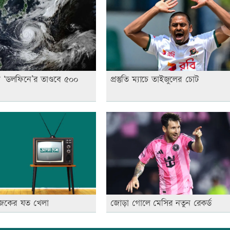
 ‘ডলফিনে’র তাণ্ডবে ৫০০
প্রস্তুতি ম্যাচে তাইজুলের চোট
জকের যত খেলা
জোড়া গোলে মেসির নতুন রেকর্ড