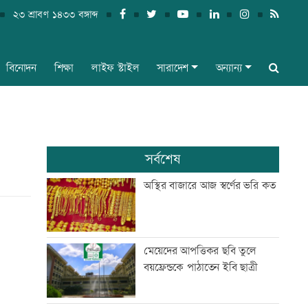
২৩ শ্রাবণ ১৪৩৩ বঙ্গাব্দ
বিনোদন
শিক্ষা
লাইফ স্টাইল
সারাদেশ
অন্যান্য
সর্বশেষ
অস্থির বাজারে আজ স্বর্ণের ভরি কত
মেয়েদের আপত্তিকর ছবি তুলে
বয়ফ্রেন্ডকে পাঠাতেন ইবি ছাত্রী