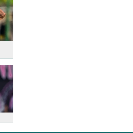
যারা পাবেন না
স্বর্ণের দামে বড় লাফ, আজ থেকেই
কার্যকর