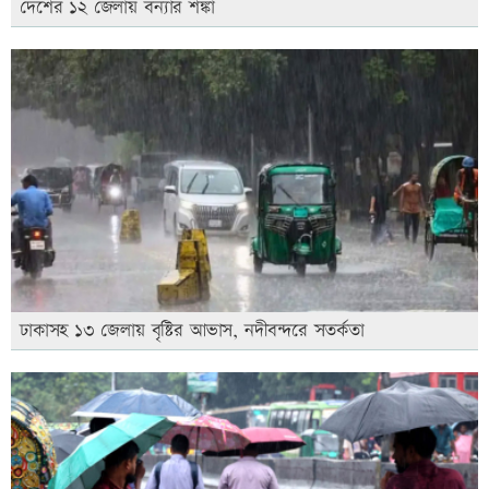
দেশের ১২ জেলায় বন্যার শঙ্কা
ঢাকাসহ ১৩ জেলায় বৃষ্টির আভাস, নদীবন্দরে সতর্কতা