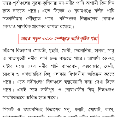
উত্তর-পূর্বাঞ্চলের সুরমা-কুশিয়ারা নদ-নদীর পানি আগামী তিন দিন
দ্রুত বাড়তে পারে। এতে সিলেট ও সুনামগঞ্জে নদীর পানি
সতর্কসীমায় পৌঁছাতে পারে। নদীসংলগ্ন নিম্নাঞ্চলের কোথাও
কোথাও সাময়িক প্লাবনের আশঙ্কা রয়েছে।
আরও পড়ুন <<>> দেশজুড়ে ভারি বৃষ্টির শঙ্কা
চট্টগ্রাম বিভাগের গোমতী, মুহুরী, ফেনী, সেলোনিয়া, হালদা, সাঙ্গু
ও মাতামুহুরী নদীর পানি দ্রুত বাড়তে পারে। আগামী ২৪-৭২
ঘণ্টার মধ্যে এসব নদীর পানি বান্দরবান, কক্সবাজার, ফেনী,
চট্টগ্রাম ও খাগড়াছড়ির কিছু এলাকায় বিপদসীমা অতিক্রম করতে
পারে। এতে নদীসংলগ্ন নিম্নাঞ্চলে স্বল্পমেয়াদি বন্যা দেখা দিতে
পারে। একই সঙ্গে লক্ষ্মীপুর ও নোয়াখালীর কিছু নিম্নাঞ্চলও
সাময়িকভাবে প্লাবিত হতে পারে।
সিলেট ও ময়মনসিংহ বিভাগের মনু, ধলাই, খোয়াই, কংস,