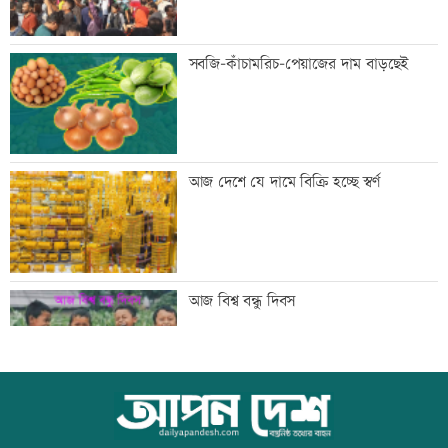
দুদকের মামলায় ঢাকা ব্যাংকের ৪ কর্মকর্তার
সবজি-কাঁচামরিচ-পেয়াজের দাম বাড়ছেই
কারাদণ্ড
জিয়াউর রহমান দেশে প্রথম সবুজ বিপ্লবের
আজ দেশে যে দামে বিক্রি হচ্ছে স্বর্ণ
ডাক দিয়েছিলেন: পরিবেশমন্ত্রী
প্রথম শ্রেণিতে ভর্তি লটারিতে
আজ বিশ্ব বন্ধু দিবস
মেঘনার ভাঙনরোধে জিও ব্যাগ প্রকল্পে
স্কুল ছাত্রীকে দলবদ্ধ ধর্ষণসহ ভিডিও ধারণ
অনিয়ম, এলাকাবাসীর মানববন্ধন