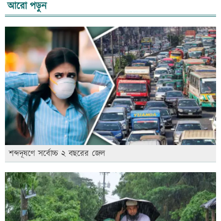
আরো পড়ুন
শব্দদূষণে সর্বোচ্চ ২ বছরের জেল