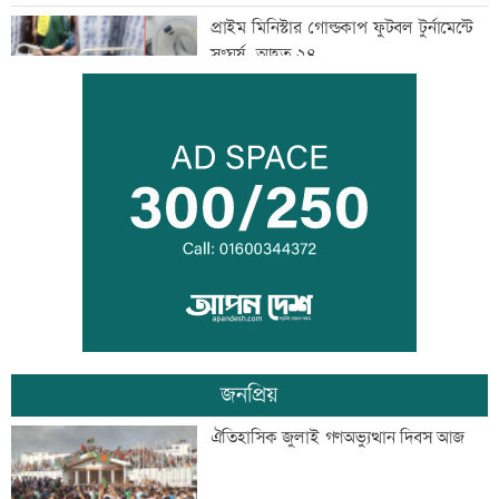
প্রাইম মিনিস্টার গোল্ডকাপ ফুটবল টুর্নামেন্টে
সংঘর্ষ, আহত ২৪
এসএসসির ফলপ্রকাশ ১০ আগস্ট, যেভাবে
জানা যাবে
দরপত্র ছাড়াই ২০০ ইলেকট্রিক বাস কেনার
নীতিগত অনুমোদন
জনপ্রিয়
তনু হত্যার আসামি সাবেক সেনাসদস্য
ঐতিহাসিক জুলাই গণঅভ্যুত্থান দিবস আজ
হাফিজুরকে আত্মসমর্পণের নির্দেশ