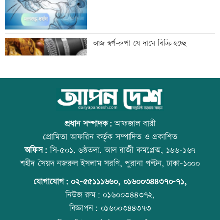
সাঁওতাল হত্যা বিচারের দাবিতে বিক্ষোভ
আজ স্বর্ণ-রুপা যে দামে বিক্রি হচ্ছে
আইনজীবী জামাতার বিরুদ্ধে শ্বশুরের
ইউএস-বাংলা এয়ারলাইন্সে নিয়োগ বিজ্ঞপ্তি
মানববন্ধন
প্রধান সম্পাদক:
আফজাল বারী
প্রোমিতা আফরিন কর্তৃক সম্পাদিত ও প্রকাশিত
অফিস:
সি-৫০১, ৬ষ্ঠতলা, আল রাজী কমপ্লেক্স, ১৬৬-১৬৭
ইলিয়াস আলী গুম: উইং কমান্ডারের বিরুদ্ধে
আজ দেশে স্বর্ণের দাম বাড়ল নাকি কমলো
শহীদ সৈয়দ নজরুল ইসলাম সরণি, পুরানা পল্টন, ঢাকা-১০০০
পরোয়ানা
যোগাযোগ:
০২-৫৫১১১৬৬০
,
০১৬০০৩৪৪৩৭০-৭১,
নিউজ রুম:
০১৬০০৩৪৪৩৭২,
বিজ্ঞাপন:
০১৬০০৩৪৪৩৭৩
আইসাকা ঢাকা চ্যাপ্টারের নতুন সভাপতি
রাজধানীতে ট্রেনের ধাক্কায় শিক্ষার্থীসহ নিহত