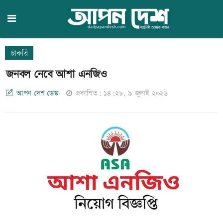
চাকরি
জনবল নেবে আশা এনজিও
আপন দেশ ডেস্ক
প্রকাশিত: ১৪:২৮, ৯ জুলাই ২০২৬