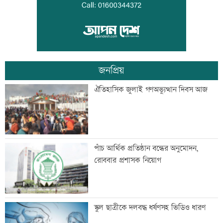
লক্ষ্মীপুরে ৪৮ ঘন্টা গ্যাস সংযোগ বিছিন্ন
জনপ্রিয়
বাকৃবির ৪২ শিক্ষার্থী শোকজ
ঐতিহাসিক জুলাই গণঅভ্যুত্থান দিবস আজ
হেফাজতকে সঙ্গে নিয়ে দেশ এগিয়ে নেব:
পাঁচ আর্থিক প্রতিষ্ঠান বন্ধের অনুমোদন,
প্রধানমন্ত্রী
রোববার প্রশাসক নিয়োগ
শাহ আহমদ শফীর কবর জিয়ারত করলেন
স্কুল ছাত্রীকে দলবদ্ধ ধর্ষণসহ ভিডিও ধারণ
প্রধানমন্ত্রী