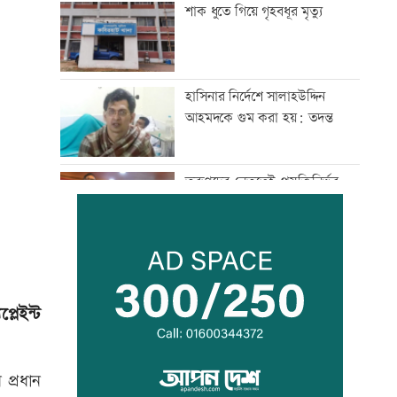
শাক ধুতে গিয়ে গৃহবধূর মৃত্যু
হাসিনার নির্দেশে সালাহউদ্দিন
আহমদকে গুম করা হয়: তদন্ত
তরুণদের নেতৃত্বেই প্রযুক্তিনির্ভর
উন্নয়ন হবে: তথ্যপ্রযুক্তিমন্ত্রী
লক্ষ্মীপুর জেলা প্রশাসনের ১৪
কর্মকর্তা-কর্মচারীর বিদায়ী সংবর্ধনা
্লেইন্ট
সব শর্ত মেনে নিলে হরমুজ খুলবো:
ইরান
 প্রধান