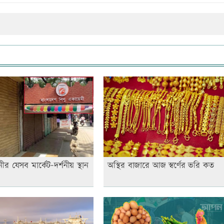
র যেসব মার্কেট-দর্শনীয় স্থান
অস্থির বাজারে আজ স্বর্ণের ভরি কত