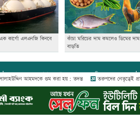
ে এক কার্গো এলএনজি কিনবে
কাঁচা মরিচের দাম কমলেও ডিমের দাম
বাড়তি
প্রধান সম্পাদক:
আফজাল বারী
দ্দিন আহমদকে গুম করা হয়: তদন্ত
তরুণদের নেতৃত্বেই প্রযুক্তিনির্ভর
প্রোমিতা আফরিন কর্তৃক সম্পাদিত ও প্রকাশিত
অফিস:
সি-৫০১, ৬ষ্ঠতলা, আল রাজী কমপ্লেক্স, ১৬৬-১৬৭
শহীদ সৈয়দ নজরুল ইসলাম সরণি, পুরানা পল্টন, ঢাকা-১০০০
০২৬ |
আপন দেশ ডটকম
কর্তৃক সর্বসত্ব ® সংরক্ষিত | উন্নয়নে
ইমিথমেকার