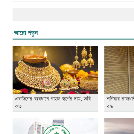
আরো পড়ুন
একদিনের ব্যবধানে বাড়ল স্বর্ণের দাম, ভরি
শনিবার রাজধানী
কত
বন্ধ