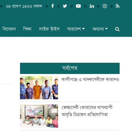
২৪ শ্রাবণ ১৪৩৩ বঙ্গাব্দ
বিনোদন
শিক্ষা
লাইফ স্টাইল
সারাদেশ
অন্যান্য
সর্বশেষ
কালীগঞ্জে ৩ মাদকসেবীকে কারাদণ্ড
স্বেচ্ছাসেবী ফোরামের মাসব্যাপী
আবৃত্তি চিত্রাঙ্কন প্রতিযোগিতা