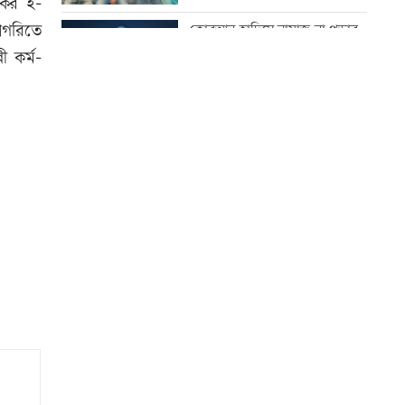
ংকের ই-
ঘটনায় তদন্ত কমিটি
াটাগরিতে
কোরআন-হাদিসে নামাজ না পড়ার
শাস্তি
ী কর্ম-
যুবদল নেতার মরদেহ গুমের চেষ্টা,
থানায় মামলা
উত্থান-পতনের বাজারে আজ স্বর্ণের
ভরি কত
দেশকে কী দিতে পারলাম, সেটিই
গুরুত্বপূর্ণ: প্রধানমন্ত্রী
আজ স্বর্ণ-রুপা যে দামে বিক্রি হচ্ছে
ভেজা চুলে ঘুমাচ্ছেন? জানুন এর
প্রভাব
বিশ্ব মাতৃদুগ্ধ দিবস আজ
আজ দেশে স্বর্ণের দাম বাড়ল নাকি
কমলো