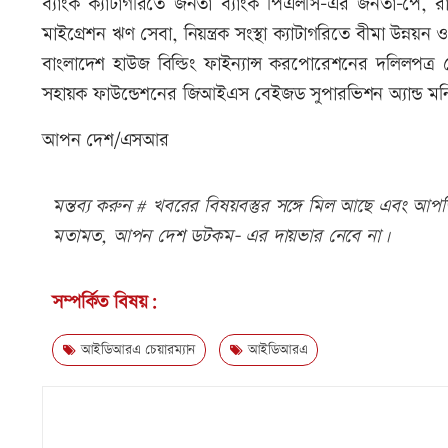
ব্যাংক ক্যাটাগরিতে জনতা ব্যাংক পিএলসি-এর জনতা-পে, রাষ্ট
মাইগ্রেশন ঋণ সেবা, নিয়ন্ত্রক সংস্থা ক্যাটাগরিতে বীমা উন্নয়ন ও নি
বাংলাদেশ হাউজ বিল্ডিং ফাইন্যান্স করপোরেশনের দলিলপত্র ফেরত 
সহায়ক ফাউন্ডেশনের জিআইএস বেইজড সুপারভিশন অ্যান্ড মনি
আপন দেশ/এসআর
মন্তব্য করুন # খবরের বিষয়বস্তুর সঙ্গে মিল আছে এবং আপত্ত
মতামত, আপন দেশ ডটকম- এর দায়ভার নেবে না।
সম্পর্কিত বিষয়:
আইডিআরএ চেয়ারম্যান
আইডিআরএ