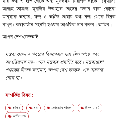
যার কথা ও হাত থেকে অন্য মুসলমান নিরাপদ থাকে। (বুখারি)
আল্লাহ তাআলা মুসলিম উম্মাহকে তাদের জবান দ্বারা কোনো
মানুষকে অন্যায়, মন্দ ও অশ্লীল ভাষায় কথা বলা থেকে বিরত
রাখুন। কথাবার্তায় সংযমী হওয়ার তাওফিক দান করুন। আমিন।
আপন দেশ/জেডআই
মন্তব্য করুন # খবরের বিষয়বস্তুর সঙ্গে মিল আছে এবং
আপত্তিজনক নয়- এমন মন্তব্যই প্রদর্শিত হবে। মন্তব্যগুলো
পাঠকের নিজস্ব মতামত, আপন দেশ ডটকম- এর দায়ভার
নেবে না।
সম্পর্কিত বিষয়:
হাদিস
ধর্ম
কোরআন শরিফ
ইসলাম ধর্ম
অশ্লীল নাচ