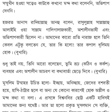
সম্মুখীন হওয়া সত্ত্বেও কাউকে কখনো মন্দ কথা বলেননি, অভিশাপ
দেননি।
হজরত আনাস রাদিয়াল্লাহু আনহু বলেন, রাসুলুল্লাহ সাল্লাল্লাহু
আলাইহি ওয়া সাল্লাম গালিগালাজকারী, অশালীনভাষী এবং
অভিশাপকারী ছিলেন না। আমাদের কারো প্রতি নারাজ হলে তিনি
কেবল এটুকু বলতেন যে, তার কি হলো! তার কপাল ধূলিময়
হোক। (বুখারি)
শুধু তাই নয়, তিনি আরো বলেছেন, তুমি রূঢ় (কঠিন ও কর্কশ)
ব্যবহার এবং অশালীন আচরণ বা কথাবার্তা ছেড়ে দিবে। (বুখারি)
মুসলিম উম্মাহর উচিত হলো- ইচ্ছায়, অনিচ্ছায়, জেদের বশবতী
হয়ে, হাসি-ঠাট্টার ছলে বা অন্য যে কোনো কারণেই হোক অশ্লীল ও
মন্দ কথা না বলা। এ প্রসঙ্গে বিশ্বনবির ছোট্ট একটি হাদিসই
আমাদের জন্য যথেষ্ট। আর তা হলো প্রকৃত মুসলমান সে ব্যক্তি,