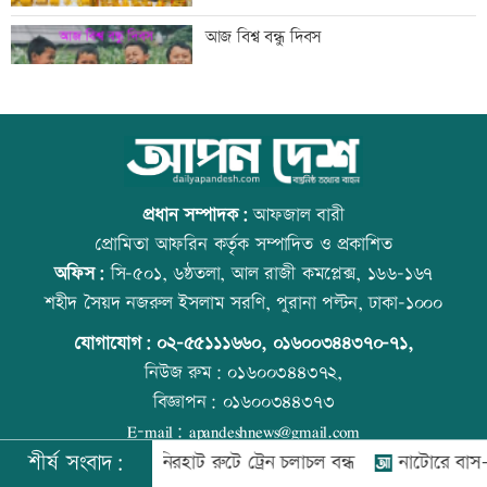
‘আরেকটি বিশ্বকাপ খেলার সামর্থ্য নেই’
আজ বিশ্ব বন্ধু দিবস
আমিরাতে ঈদে মিলাদুন্নবী ও জাতীয় দিবসের
উত্থান-পতনের বাজারে আজ স্বর্ণের ভরি কত
ছুটি ঘোষণা
প্রধান সম্পাদক:
আফজাল বারী
প্রোমিতা আফরিন কর্তৃক সম্পাদিত ও প্রকাশিত
অফিস:
সি-৫০১, ৬ষ্ঠতলা, আল রাজী কমপ্লেক্স, ১৬৬-১৬৭
তনু হত্যায় সাবেক সেনা সদস্য হাফিজুর ফের
কোরআন-হাদিসে নামাজ না পড়ার শাস্তি
শহীদ সৈয়দ নজরুল ইসলাম সরণি, পুরানা পল্টন, ঢাকা-১০০০
গ্রেফতার
যোগাযোগ:
০২-৫৫১১১৬৬০
,
০১৬০০৩৪৪৩৭০-৭১,
নিউজ রুম:
০১৬০০৩৪৪৩৭২,
বিজ্ঞাপন:
০১৬০০৩৪৪৩৭৩
‘জীবনের সবচেয়ে খারাপ সিদ্ধান্ত ছিল কপালে
আজ স্বর্ণ-রুপা যে দামে বিক্রি হচ্ছে
E-mail:
apandeshnews@gmail.com
ইনজেকশন’
শীর্ষ সংবাদ:
রংপুর-লালমনিরহাট রুটে ট্রেন চলাচল বন্ধ
নাটোরে বাস-ভুটভুটির 
©
২০২৬ |
আপন দেশ ডটকম
কর্তৃক সর্বসত্ব ® সংরক্ষিত | উন্নয়নে