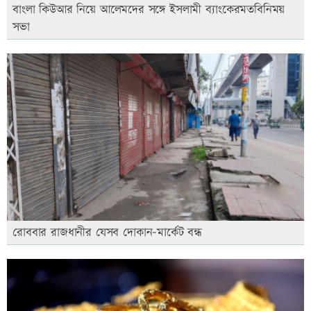
বাংলা কিউআর নিয়ে আলেমদের সঙ্গে ইসলামী ব্যাংকেরমতবিনিময়
সভা
রোববার রাজধানীর যেসব দোকান-মার্কেট বন্ধ