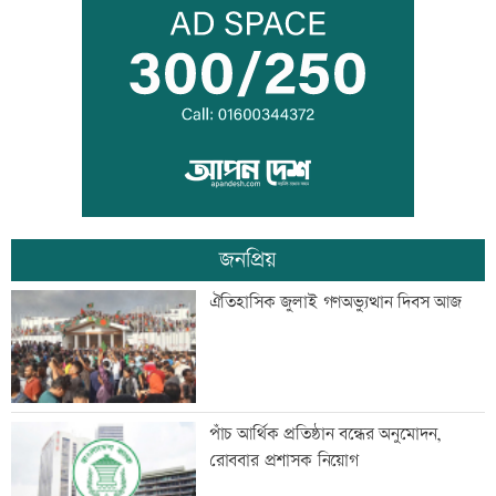
সিটি ব্যাংকের কার্ড স্পর্শ করলেই টাকা দেবে
এটিএম
মহাস্থানগড়ে নির্মাণকাজে স্থিতাবস্থা, আপিলের
অনুমতি
জনপ্রিয়
বাংলা কিউআর নিয়ে আলেমদের সঙ্গে
ঐতিহাসিক জুলাই গণঅভ্যুত্থান দিবস আজ
ইসলামী ব্যাংকেরমতবিনিময় সভা
অস্বাভাবিক দর বৃদ্ধির কারণ জানেনা
পাঁচ আর্থিক প্রতিষ্ঠান বন্ধের অনুমোদন,
ইউনাইটেড ইন্স্যুরেন্স
রোববার প্রশাসক নিয়োগ