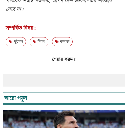
পাঠকের নিজস্ব মতামত, আপন দেশ ডটকম- এর দায়ভার
নেবে না।
সম্পর্কিত বিষয়:
ফুটবল
ফিফা
কানাডা
শেয়ার করুনঃ
আরো পড়ুন