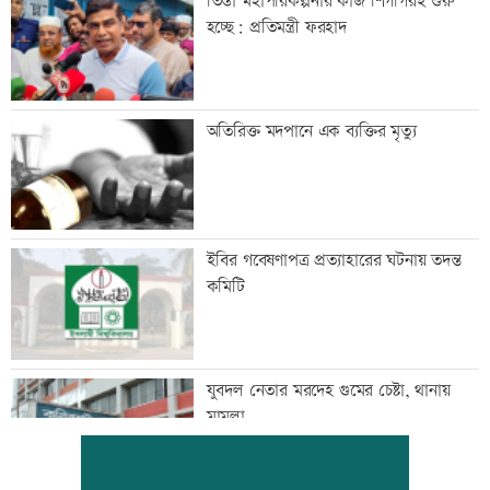
তিস্তা মহাপরিকল্পনার কাজ শিগগিরই শুরু
হচ্ছে: প্রতিমন্ত্রী ফরহাদ
অতিরিক্ত মদপানে এক ব্যক্তির মৃত্যু
ইবির গবেষণাপত্র প্রত্যাহারের ঘটনায় তদন্ত
কমিটি
যুবদল নেতার মরদেহ গুমের চেষ্টা, থানায়
মামলা