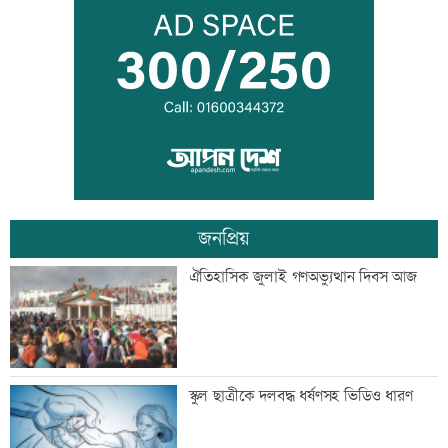
দেশকে কী দিতে পারলাম, সেটিই গুরুত্বপূর্ণ:
প্রধানমন্ত্রী
ভেজা চুলে ঘুমাচ্ছেন? জানুন এর প্রভাব
জনপ্রিয়
যুক্তরাষ্ট্রে এক মাসে ৫১ হাজার অভিবাসী
ঐতিহাসিক জুলাই গণঅভ্যুত্থান দিবস আজ
গ্রেফতার
কালীগঞ্জের সেন্ট নিকোলাস চার্চ: ঐতিহ্য ও
স্কুল ছাত্রীকে দলবদ্ধ ধর্ষণসহ ভিডিও ধারণ
সম্প্রীতির প্রতীক