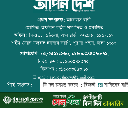
বিশ্ববাজারে ফের বাড়ল জ্বালানি তেলের দাম
আজ বিশ্ব বন্ধু দিবস
প্রধান সম্পাদক:
আফজাল বারী
প্রোমিতা আফরিন কর্তৃক সম্পাদিত ও প্রকাশিত
অফিস:
সি-৫০১, ৬ষ্ঠতলা, আল রাজী কমপ্লেক্স, ১৬৬-১৬৭
সিলেটে দুই বাসের সংঘর্ষে প্রাণ গেল
প্রতিমন্ত্রীকে ঘিরে ভাইরাল ভিডিওতে ছবি
শহীদ সৈয়দ নজরুল ইসলাম সরণি, পুরানা পল্টন, ঢাকা-১০০০
আটজনের
জুড়ে অপপ্রচার: এলিন
যোগাযোগ:
০২-৫৫১১১৬৬০
,
০১৬০০৩৪৪৩৭০-৭১,
নিউজ রুম:
০১৬০০৩৪৪৩৭২,
বিজ্ঞাপন:
০১৬০০৩৪৪৩৭৩
দুপুরের মধ্যে ঝোড়ো হাওয়াসহ বজ্রবৃষ্টি হতে
কোরআন-হাদিসে নামাজ না পড়ার শাস্তি
E-mail:
apandeshnews@gmail.com
পারে যেসব অঞ্চলে
শীর্ষ সংবাদ:
ের বিরুদ্ধে একটি দল চক্রান্ত করছে : রিজভী
সাকিবের বাড়িতে হামল
©
২০২৬ |
আপন দেশ ডটকম
কর্তৃক সর্বসত্ব ® সংরক্ষিত | উন্নয়নে
ইমিথমেকারস.কম
ডিএমপির ১২ ঊর্ধ্বতন কর্মকর্তাকে বদলি
বিশ্ব মাতৃদুগ্ধ দিবস আজ