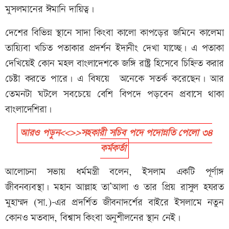
মুসলমানের ঈমানি দায়িত্ব।
দেশের বিভিন্ন স্থানে সাদা কিংবা কালো কাপড়ের জমিনে কালেমা
তায়্যিবা খচিত পতাকার প্রদর্শন ইদানীং দেখা যাচ্ছে। এ পতাকা
দেখিয়েই কোন মহল বাংলাদেশকে জঙ্গি রাষ্ট্র হিসেবে চিহ্নিত করার
চেষ্টা করতে পারে। এ বিষয়ে অনেকে সতর্ক করেছেন। আর
তেমনটা ঘটলে সবচেয়ে বেশি বিপদে পড়বেন প্রবাসে থাকা
বাংলাদেশিরা।
আরও পড়ুন<<>>সহকারী সচিব পদে পদোন্নতি পেলো ৩৪
কর্মকর্তা
আলোচনা সভায় ধর্মমন্ত্রী বলেন, ইসলাম একটি পূর্ণাঙ্গ
জীবনব্যবস্থা। মহান আল্লাহ তা’আলা ও তার প্রিয় রাসুল হযরত
মুহাম্মদ (সা.)-এর প্রদর্শিত জীবনাদর্শের বাইরে ইসলামে নতুন
কোনও মতবাদ, বিশ্বাস কিংবা অনুশীলনের স্থান নেই।