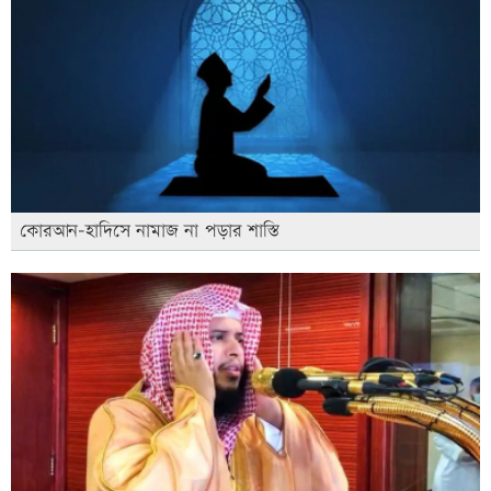
কোরআন-হাদিসে নামাজ না পড়ার শাস্তি