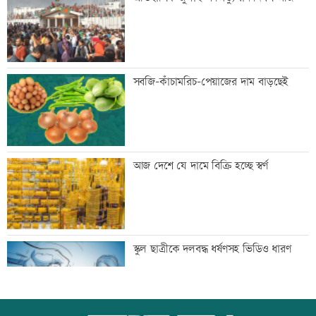
হাজার কোটি টাকা জরিমানা
এক দিনের ব্যবধানে কমলো স্বর্ণের দাম, আজ
সবজি-কাঁচামরিচ-পেয়াজের দাম বাড়ছেই
থেকেই কার্যকর
বগি লাইনচ্যুত, ঢাকা-ময়মনসিংহ রেল চলাচল
আজ দেশে যে দামে বিক্রি হচ্ছে স্বর্ণ
বন্ধ
যৌথ প্রতিরক্ষা চুক্তি স্বাক্ষরের পথে সৌদি-
স্কুল ছাত্রীকে দলবদ্ধ ধর্ষণসহ ভিডিও ধারণ
তুরস্ক-পাকিস্তান