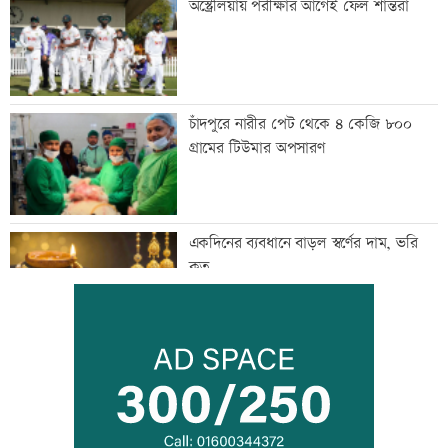
অস্ট্রেলিয়ায় পরীক্ষার আগেই ফেল শান্তরা
চাঁদপুরে নারীর পেট থেকে ৪ কেজি ৮০০
গ্রামের টিউমার অপসারণ
একদিনের ব্যবধানে বাড়ল স্বর্ণের দাম, ভরি
কত
নারী সহকর্মীর ঘর থেকে বস্ত্রহীন অবস্থায়
যুবদল নেতা আটক