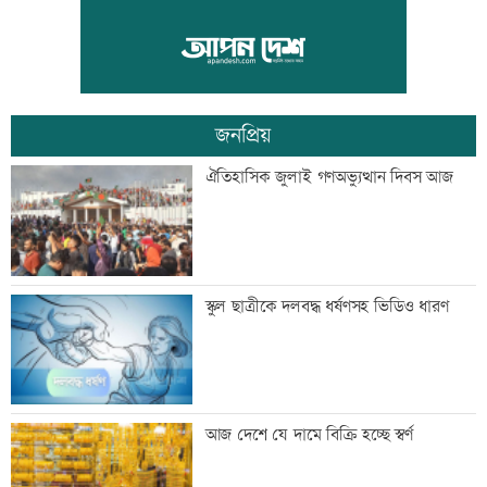
ড্যাবের প্রতিষ্ঠাবার্ষিকীতে প্রধানমন্ত্রী
জনপ্রিয়
ট্রাম্পের বিলাসী ’বলরুম প্রকল্প’ আটকে
ঐতিহাসিক জুলাই গণঅভ্যুত্থান দিবস আজ
দিলেন আদালত
আগস্টে ফের টানা ৪ দিনের ছুটির সুযোগ
স্কুল ছাত্রীকে দলবদ্ধ ধর্ষণসহ ভিডিও ধারণ
এসএসসির ফলাফল সোমবার, যে ৩ উপায়ে
আজ দেশে যে দামে বিক্রি হচ্ছে স্বর্ণ
জানবেন