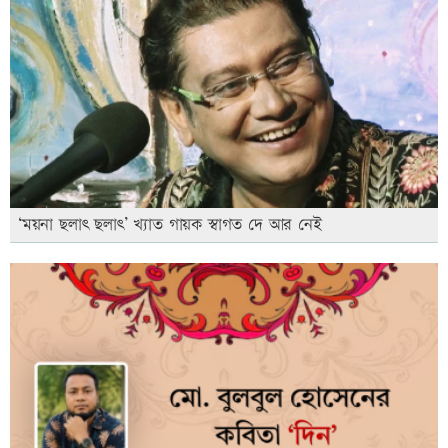
‘ময়না ছলাৎ ছলাৎ’ খ্যাত গায়ক স্বাগত দে আর নেই