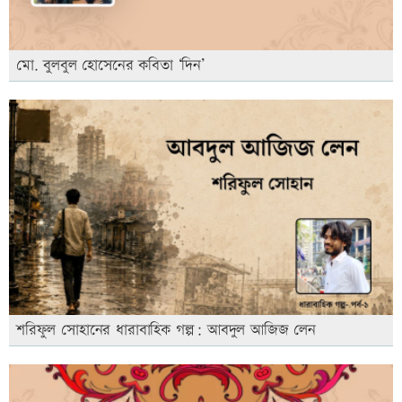
মো. বুলবুল হোসেনের কবিতা ‘দিন’
শরিফুল সোহানের ধারাবাহিক গল্প: আবদুল আজিজ লেন