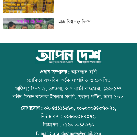
দেশের ৬ অঞ্চলে ভারী বর্ষণের আভাস
আজ বিশ্ব বন্ধু দিবস
সিন্ডিকেট ভেঙে কৃষকদের লাভ নিশ্চিত করা
উত্থান-পতনের বাজারে আজ স্বর্ণের ভরি কত
হবে: আইনমন্ত্রী
প্রধান সম্পাদক:
আফজাল বারী
প্রোমিতা আফরিন কর্তৃক সম্পাদিত ও প্রকাশিত
অফিস:
সি-৫০১, ৬ষ্ঠতলা, আল রাজী কমপ্লেক্স, ১৬৬-১৬৭
টেলিভিশনে আজকের যত খেলা
আজ স্বর্ণ-রুপা যে দামে বিক্রি হচ্ছে
শহীদ সৈয়দ নজরুল ইসলাম সরণি, পুরানা পল্টন, ঢাকা-১০০০
যোগাযোগ:
০২-৫৫১১১৬৬০
,
০১৬০০৩৪৪৩৭০-৭১,
নিউজ রুম:
০১৬০০৩৪৪৩৭২,
বিজ্ঞাপন:
০১৬০০৩৪৪৩৭৩
শনিবার রাজধানীর যেসব মার্কেট-দর্শনীয় স্থান
কোরআন-হাদিসে নামাজ না পড়ার শাস্তি
E-mail:
apandeshnews@gmail.com
বন্ধ