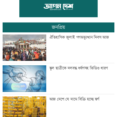
‘জীবনের সবচেয়ে খারাপ সিদ্ধান্ত ছিল কপালে
ইনজেকশন’
জনপ্রিয়
‘তারেক রহমানকেও আয়নাঘরে বন্দি রেখে
ঐতিহাসিক জুলাই গণঅভ্যুত্থান দিবস আজ
নির্যাতন করা হয়েছিল’
‘জুলাই জাদুঘরে কোনো ধরনের দলীয়
স্কুল ছাত্রীকে দলবদ্ধ ধর্ষণসহ ভিডিও ধারণ
ইতিহাস দেখতে চাই না’
রাজনৈতিক সম্পৃক্ততা যেন পেশাগত জীবনে
আজ দেশে যে দামে বিক্রি হচ্ছে স্বর্ণ
বিঘ্ন না ঘটায়: প্রধানমন্ত্রী