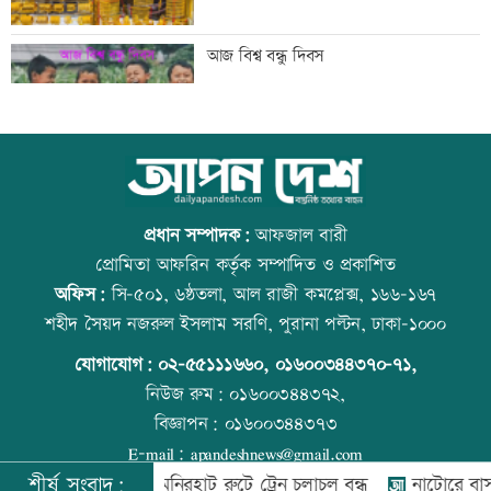
ঠাকুরগাঁওয়ে ‘ফিল্মি কায়দায়’ পুলিশের
আজ বিশ্ব বন্ধু দিবস
হেফাজত থেকে পালালেন আসামি
রংপুর-লালমনিরহাট রুটে ট্রেন চলাচল বন্ধ
উত্থান-পতনের বাজারে আজ স্বর্ণের ভরি কত
প্রধান সম্পাদক:
আফজাল বারী
প্রোমিতা আফরিন কর্তৃক সম্পাদিত ও প্রকাশিত
অফিস:
সি-৫০১, ৬ষ্ঠতলা, আল রাজী কমপ্লেক্স, ১৬৬-১৬৭
নাটোরে বাস-ভুটভুটির সংঘর্ষে তিন গরু
কোরআন-হাদিসে নামাজ না পড়ার শাস্তি
শহীদ সৈয়দ নজরুল ইসলাম সরণি, পুরানা পল্টন, ঢাকা-১০০০
ব্যবসায়ী নিহত
যোগাযোগ:
০২-৫৫১১১৬৬০
,
০১৬০০৩৪৪৩৭০-৭১,
নিউজ রুম:
০১৬০০৩৪৪৩৭২,
বিজ্ঞাপন:
০১৬০০৩৪৪৩৭৩
ইরান যুদ্ধ থেকে সম্মানজনকভাবে সরে আসা
আজ স্বর্ণ-রুপা যে দামে বিক্রি হচ্ছে
E-mail:
apandeshnews@gmail.com
উচিত: মার্কিন জেনারেল
শীর্ষ সংবাদ:
রংপুর-লালমনিরহাট রুটে ট্রেন চলাচল বন্ধ
নাটোরে বাস-ভুটভুটির