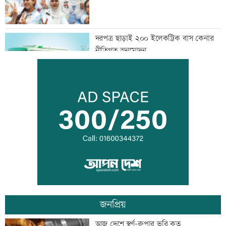
দরপত্র ছাড়াই ২০০ ইলেকট্রিক বাস কেনার
নীতিগত অনুমোদন
তনু হত্যার আসামি সাবেক সেনাসদস্য
হাফিজুরকে আত্মসমর্পণের নির্দেশ
দুদকের মামলায় ঢাকা ব্যাংকের ৪ কর্মকর্তার
কারাদণ্ড
জনপ্রিয়
জিয়াউর রহমান দেশে প্রথম সবুজ বিপ্লবের
আজ দেশে স্বর্ণ-রুপার ভরি কত