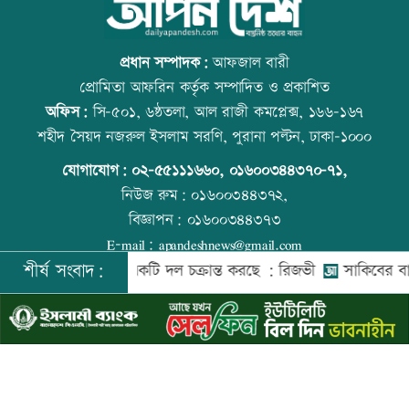
স্বর্ণ খাতকে আনুষ্ঠানিক কাঠামোয় আনছে
আজ বিশ্ব বন্ধু দিবস
সরকার, মতামত চাইল মন্ত্রণালয়
প্রধান সম্পাদক:
আফজাল বারী
প্রোমিতা আফরিন কর্তৃক সম্পাদিত ও প্রকাশিত
অফিস:
সি-৫০১, ৬ষ্ঠতলা, আল রাজী কমপ্লেক্স, ১৬৬-১৬৭
গবেষণা-দক্ষতা উন্নয়নে বাংলাদেশ-অস্ট্রেলিয়ার
প্রতিমন্ত্রীকে ঘিরে ভাইরাল ভিডিওতে ছবি
শহীদ সৈয়দ নজরুল ইসলাম সরণি, পুরানা পল্টন, ঢাকা-১০০০
নতুন উদ্যোগ
জুড়ে অপপ্রচার: এলিন
যোগাযোগ:
০২-৫৫১১১৬৬০
,
০১৬০০৩৪৪৩৭০-৭১,
নিউজ রুম:
০১৬০০৩৪৪৩৭২,
বিজ্ঞাপন:
০১৬০০৩৪৪৩৭৩
বিমানবন্দরে বাড়ছে নিরাপত্তা, বসছে অ্যান্টি-
বিশ্ব মাতৃদুগ্ধ দিবস আজ
E-mail:
apandeshnews@gmail.com
ড্রোন সিস্টেম
শীর্ষ সংবাদ:
েশের বিরুদ্ধে একটি দল চক্রান্ত করছে : রিজভী
সাকিবের বাড়িতে হা
©
২০২৬ |
আপন দেশ ডটকম
কর্তৃক সর্বসত্ব ® সংরক্ষিত | উন্নয়নে
ইমিথমেকারস.কম
প্রশিক্ষণার্থীদের সনদ দিলো কালীগঞ্জ
আজ স্বর্ণ-রুপা যে দামে বিক্রি হচ্ছে
পৌরসভা