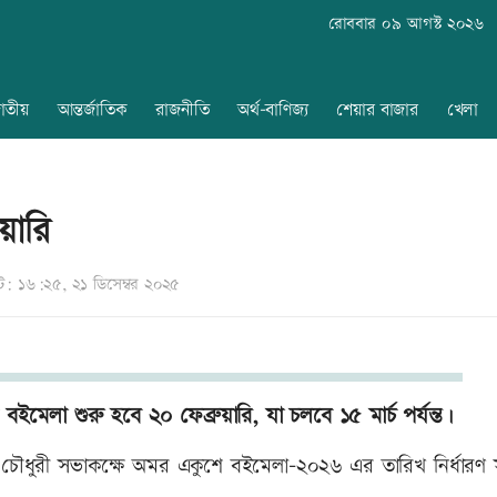
রোববার ০৯ আগস্ট ২০২৬
াতীয়
আন্তর্জাতিক
রাজনীতি
অর্থ-বাণিজ্য
শেয়ার বাজার
খেলা
য়ারি
: ১৬:২৫, ২১ ডিসেম্বর ২০২৫
লা শুরু হবে ২০ ফেব্রুয়ারি, যা চলবে ১৫ মার্চ পর্যন্ত।
 চৌধুরী সভাকক্ষে অমর একুশে বইমেলা-২০২৬ এর তারিখ নির্ধারণ সং