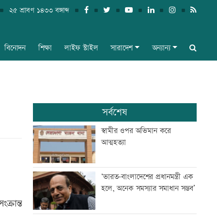
২৫ শ্রাবণ ১৪৩৩ বঙ্গাব্দ
বিনোদন
শিক্ষা
লাইফ স্টাইল
সারাদেশ
অন্যান্য
সর্বশেষ
স্বামীর ওপর অভিমান করে
আত্মহত্যা
‘ভারত-বাংলাদেশের প্রধানমন্ত্রী এক
হলে, অনেক সমস্যার সমাধান সম্ভব’
ক্রান্ত