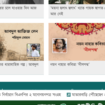
াকুরের চলে যাওয়ার দিন আজ
‘ময়না ছলাৎ ছলাৎ’ খ্যাত গায়ক স্বাগত 
আর নেই
ের ধারাবাহিক গল্প: আবদুল
নয়ন নাহার কবিতা ‘নীলপদ্ম’
প্রধান সম্পাদক:
আফজাল বারী
র্বাচনে বিএনপির ২ মনোনয়নপত্র সংগ্রহ
মাতারবাড়ি পৌঁছেছেন প্রধানমন্ত
প্রোমিতা আফরিন কর্তৃক সম্পাদিত ও প্রকাশিত
অফিস:
সি-৫০১, ৬ষ্ঠতলা, আল রাজী কমপ্লেক্স, ১৬৬-১৬৭