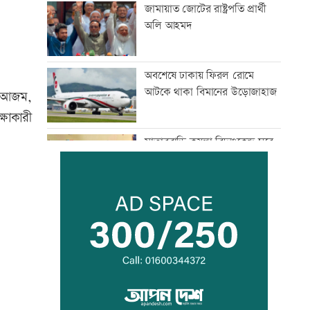
জামায়াত জোটের রাষ্ট্রপতি প্রার্থী
অলি আহমদ
অবশেষে ঢাকায় ফিরল রোমে
আটকে থাকা বিমানের উড়োজাহাজ
মদ আজম,
্ষাকারী
মাতারবাড়ি কয়লা বিদ্যুৎকেন্দ্র ঘুরে
দেখলেন প্রধানমন্ত্রী
সিটি ব্যাংকের কার্ড স্পর্শ করলেই
টাকা দেবে এটিএম
মহাস্থানগড়ে নির্মাণকাজে স্থিতাবস্থা,
আপিলের অনুমতি