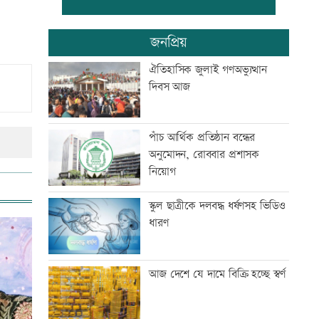
বাংলা কিউআর নিয়ে আলেমদের
জনপ্রিয়
সঙ্গে ইসলামী ব্যাংকেরমতবিনিময়
সভা
ঐতিহাসিক জুলাই গণঅভ্যুত্থান
দিবস আজ
অস্বাভাবিক দর বৃদ্ধির কারণ জানেনা
ইউনাইটেড ইন্স্যুরেন্স
পাঁচ আর্থিক প্রতিষ্ঠান বন্ধের
অনুমোদন, রোববার প্রশাসক
রাষ্ট্রপতি নির্বাচনে বিএনপির ২
নিয়োগ
মনোনয়নপত্র সংগ্রহ
স্কুল ছাত্রীকে দলবদ্ধ ধর্ষণসহ ভিডিও
ধারণ
সূচকের পতনে চলছে লেনদেন
আজ দেশে যে দামে বিক্রি হচ্ছে স্বর্ণ
অভিকার পরে এবার স্বরা