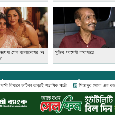
জায়গা পেল বাংলাদেশের ‘দ্য
মুজিব পরদেশী কারাগারে
ড’
প্রধান সম্পাদক:
আফজাল বারী
বিমানে আটকা আড়াই শতাধিক যাত্রী
সিঙ্গাপুর থেকে এক কার্গে
প্রোমিতা আফরিন কর্তৃক সম্পাদিত ও প্রকাশিত
অফিস:
সি-৫০১, ৬ষ্ঠতলা, আল রাজী কমপ্লেক্স, ১৬৬-১৬৭
শহীদ সৈয়দ নজরুল ইসলাম সরণি, পুরানা পল্টন, ঢাকা-১০০০