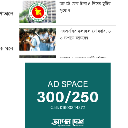
আগস্টে ফের টানা ৪ দিনের ছুটির
সুযোগ
পাতালে
এসএসসির ফলাফল সোমবার, যে
৩ উপায়ে জানবেন
বিক মনে
দেশের ৬ অঞ্চলে ভারী বর্ষণের
আভাস
সিন্ডিকেট ভেঙে কৃষকদের লাভ
নিশ্চিত করা হবে: আইনমন্ত্রী
টেলিভিশনে আজকের যত খেলা