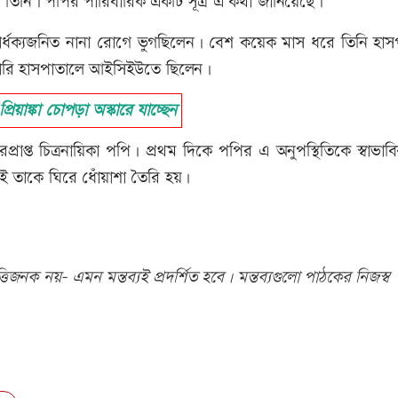
 তিনি। পপির পারিবারিক একটি সূত্র এ কথা জানিয়েছে।
্ধক্যজনিত নানা রোগে ভুগছিলেন। বেশ কয়েক মাস ধরে তিনি হাস
সরকারি হাসপাতালে আইসিইউতে ছিলেন।
য়াঙ্কা চোপড়া অস্কারে যাচ্ছেন
রপ্রাপ্ত চিত্রনায়িকা পপি। প্রথম দিকে পপির এ অনুপস্থিতিকে স্বাভা
ততই তাকে ঘিরে ধোঁয়াশা তৈরি হয়।
িজনক নয়- এমন মন্তব্যই প্রদর্শিত হবে। মন্তব্যগুলো পাঠকের নিজস্ব