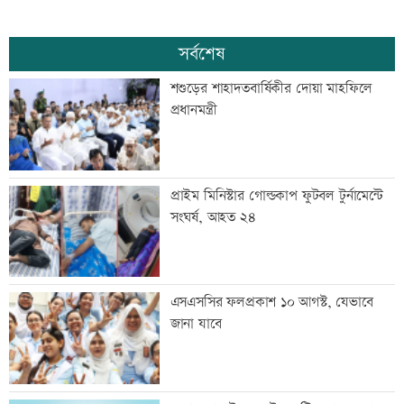
সর্বশেষ
শশুড়ের শাহাদতবার্ষিকীর দোয়া মাহফিলে
প্রধানমন্ত্রী
প্রাইম মিনিস্টার গোল্ডকাপ ফুটবল টুর্নামেন্টে
সংঘর্ষ, আহত ২৪
এসএসসির ফলপ্রকাশ ১০ আগস্ট, যেভাবে
জানা যাবে