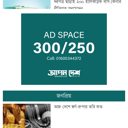
দরপত্র ছাড়াই ২০০ ইলেকট্রিক বাস কেনার
নীতিগত অনুমোদন
তনু হত্যার আসামি সাবেক সেনাসদস্য
হাফিজুরকে আত্মসমর্পণের নির্দেশ
দুদকের মামলায় ঢাকা ব্যাংকের ৪ কর্মকর্তার
কারাদণ্ড
জনপ্রিয়
জিয়াউর রহমান দেশে প্রথম সবুজ বিপ্লবের
আজ দেশে স্বর্ণ-রুপার ভরি কত
ডাক দিয়েছিলেন: পরিবেশমন্ত্রী