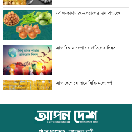
প্রথম শ্রেণিতে ভর্তি লটারিতে
সবজি-কাঁচামরিচ-পেয়াজের দাম বাড়ছেই
মেঘনার ভাঙনরোধে জিও ব্যাগ প্রকল্পে
আজ বিশ্ব মানবপাচার প্রতিরোধ দিবস
অনিয়ম, এলাকাবাসীর মানববন্ধন
বাংলাদেশি পাঁচ হাজার কৃষি শ্রমিক নেবে
আজ দেশে যে দামে বিক্রি হচ্ছে স্বর্ণ
ওমান
স্বর্ণ খাতকে আনুষ্ঠানিক কাঠামোয় আনছে
আজ বিশ্ব বন্ধু দিবস
সরকার, মতামত চাইল মন্ত্রণালয়
প্রধান সম্পাদক:
আফজাল বারী