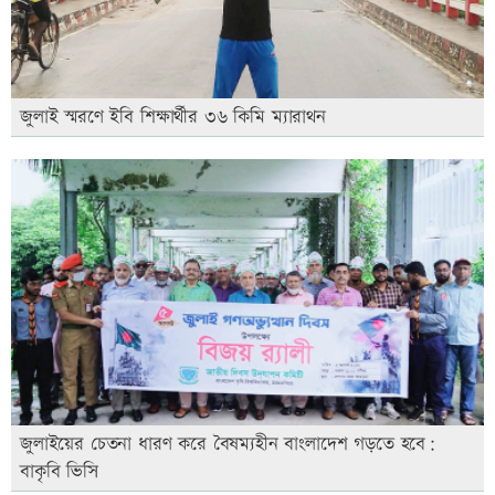
জুলাই স্মরণে ইবি শিক্ষার্থীর ৩৬ কিমি ম্যারাথন
জুলাইয়ের চেতনা ধারণ করে বৈষম্যহীন বাংলাদেশ গড়তে হবে:
বাকৃবি ভিসি