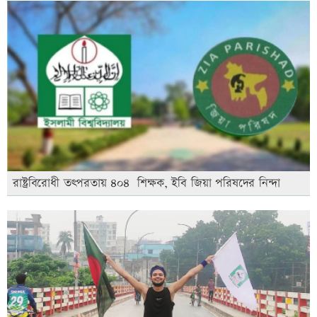
রাষ্ট্রবিরোধী তৎপরতায় ৪০৪ শিক্ষক, ইবি জিয়া পরিষদের নিন্দা