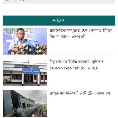
সর্বশেষ
রাজনৈতিক সম্পৃক্ততা যেন পেশাগত জীবনে
বিঘ্ন না ঘটায়: প্রধানমন্ত্রী
ঠাকুরগাঁওয়ে ‘ফিল্মি কায়দায়’ পুলিশের
হেফাজত থেকে পালালেন আসামি
রংপুর-লালমনিরহাট রুটে ট্রেন চলাচল বন্ধ