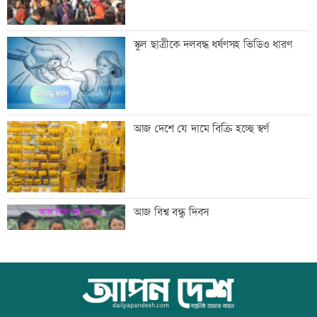
একদিনের ব্যবধানে বাড়ল স্বর্ণের দাম, ভরি
স্কুল ছাত্রীকে দলবদ্ধ ধর্ষণসহ ভিডিও ধারণ
কত
নারী সহকর্মীর ঘর থেকে বস্ত্রহীন অবস্থায়
আজ দেশে যে দামে বিক্রি হচ্ছে স্বর্ণ
যুবদল নেতা আটক
ড্যাবের প্রতিষ্ঠাবার্ষিকীতে প্রধানমন্ত্রী
আজ বিশ্ব বন্ধু দিবস
ট্রাম্পের বিলাসী ’বলরুম প্রকল্প’ আটকে
উত্থান-পতনের বাজারে আজ স্বর্ণের ভরি কত
দিলেন আদালত