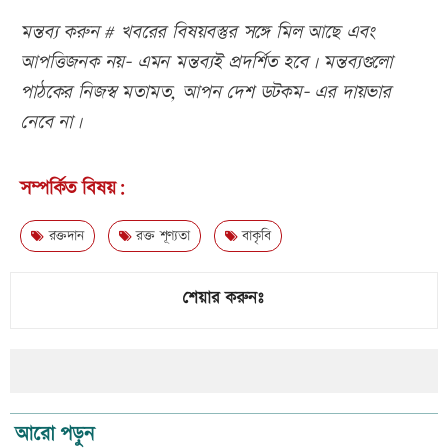
মন্তব্য করুন # খবরের বিষয়বস্তুর সঙ্গে মিল আছে এবং
আপত্তিজনক নয়- এমন মন্তব্যই প্রদর্শিত হবে। মন্তব্যগুলো
পাঠকের নিজস্ব মতামত, আপন দেশ ডটকম- এর দায়ভার
নেবে না।
সম্পর্কিত বিষয়:
রক্তদান
রক্ত শূণ্যতা
বাকৃবি
শেয়ার করুনঃ
আরো পড়ুন