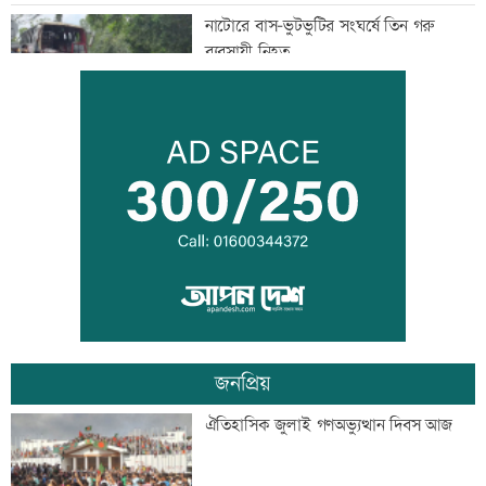
নাটোরে বাস-ভুটভুটির সংঘর্ষে তিন গরু
ব্যবসায়ী নিহত
ইরান যুদ্ধ থেকে সম্মানজনকভাবে সরে আসা
উচিত: মার্কিন জেনারেল
অস্ট্রেলিয়ায় পরীক্ষার আগেই ফেল শান্তরা
জনপ্রিয়
চাঁদপুরে নারীর পেট থেকে ৪ কেজি ৮০০
ঐতিহাসিক জুলাই গণঅভ্যুত্থান দিবস আজ
গ্রামের টিউমার অপসারণ