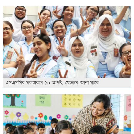
এসএসসির ফলপ্রকাশ ১০ আগস্ট, যেভাবে জানা যাবে