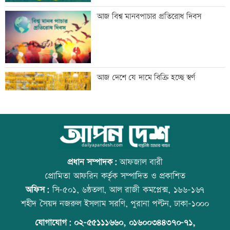
মেঘনার ভাঙনরোধে জিও ব্যাগ প্রকল্পে
আজ বিশ্ব মানবপাচার প্রতিরোধ দিবস
অনিয়ম, এলাকাবাসীর মানববন্ধন
বাংলাদেশি পাঁচ হাজার কৃষি শ্রমিক নেবে
আজ দেশে যে দামে বিক্রি হচ্ছে স্বর্ণ
ওমান
স্বর্ণ খাতকে আনুষ্ঠানিক কাঠামোয় আনছে
আজ বিশ্ব বন্ধু দিবস
সরকার, মতামত চাইল মন্ত্রণালয়
প্রধান সম্পাদক:
আফজাল বারী
প্রোমিতা আফরিন কর্তৃক সম্পাদিত ও প্রকাশিত
অফিস:
সি-৫০১, ৬ষ্ঠতলা, আল রাজী কমপ্লেক্স, ১৬৬-১৬৭
গবেষণা-দক্ষতা উন্নয়নে বাংলাদেশ-অস্ট্রেলিয়ার
প্রতিমন্ত্রীকে ঘিরে ভাইরাল ভিডিওতে ছবি
শহীদ সৈয়দ নজরুল ইসলাম সরণি, পুরানা পল্টন, ঢাকা-১০০০
নতুন উদ্যোগ
জুড়ে অপপ্রচার: এলিন
যোগাযোগ:
০২-৫৫১১১৬৬০
,
০১৬০০৩৪৪৩৭০-৭১,