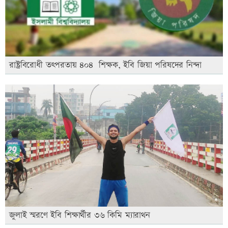
রাষ্ট্রবিরোধী তৎপরতায় ৪০৪ শিক্ষক, ইবি জিয়া পরিষদের নিন্দা
জুলাই স্মরণে ইবি শিক্ষার্থীর ৩৬ কিমি ম্যারাথন