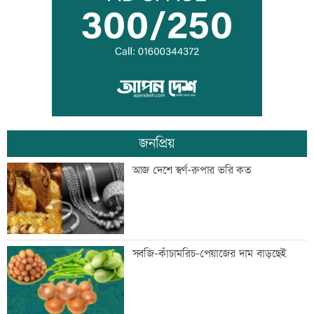
হাফিজুরকে আত্মসমর্পণের নির্দেশ
দুদকের মামলায় ঢাকা ব্যাংকের ৪ কর্মকর্তার
কারাদণ্ড
জনপ্রিয়
জিয়াউর রহমান দেশে প্রথম সবুজ বিপ্লবের
আজ দেশে স্বর্ণ-রুপার ভরি কত
ডাক দিয়েছিলেন: পরিবেশমন্ত্রী
প্রথম শ্রেণিতে ভর্তি লটারিতে
সবজি-কাঁচামরিচ-পেয়াজের দাম বাড়ছেই