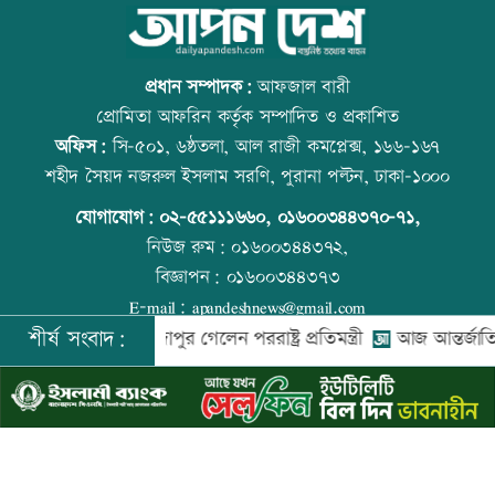
তিনজনকে পুশইনের চেষ্টা বিএসএফের,
আজ বিশ্ব বন্ধু দিবস
প্রতিহত করল বিজিবি
প্রধান সম্পাদক:
আফজাল বারী
প্রোমিতা আফরিন কর্তৃক সম্পাদিত ও প্রকাশিত
অফিস:
সি-৫০১, ৬ষ্ঠতলা, আল রাজী কমপ্লেক্স, ১৬৬-১৬৭
এসএসসির ফলাফল সোমবার, যেভাবে পাবে
কোরআন-হাদিসে নামাজ না পড়ার শাস্তি
শহীদ সৈয়দ নজরুল ইসলাম সরণি, পুরানা পল্টন, ঢাকা-১০০০
পরীক্ষার্থীরা
যোগাযোগ:
০২-৫৫১১১৬৬০
,
০১৬০০৩৪৪৩৭০-৭১,
নিউজ রুম:
০১৬০০৩৪৪৩৭২,
বিজ্ঞাপন:
০১৬০০৩৪৪৩৭৩
সিঙ্গাপুর গেলেন পররাষ্ট্র প্রতিমন্ত্রী
আজ স্বর্ণ-রুপা যে দামে বিক্রি হচ্ছে
E-mail:
apandeshnews@gmail.com
শীর্ষ সংবাদ:
ি সফরে সিঙ্গাপুর গেলেন পররাষ্ট্র প্রতিমন্ত্রী
আজ আন্তর্জাতিক আদিবা
©
২০২৬ |
আপন দেশ ডটকম
কর্তৃক সর্বসত্ব ® সংরক্ষিত | উন্নয়নে
ইমিথমেকারস.কম
মাতারবাড়ি পৌঁছেছেন প্রধানমন্ত্রী
আজ দেশে স্বর্ণের দাম বাড়ল নাকি কমলো