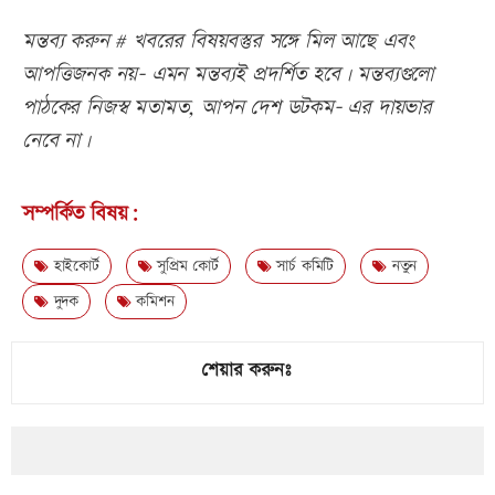
মন্তব্য করুন # খবরের বিষয়বস্তুর সঙ্গে মিল আছে এবং
আপত্তিজনক নয়- এমন মন্তব্যই প্রদর্শিত হবে। মন্তব্যগুলো
পাঠকের নিজস্ব মতামত, আপন দেশ ডটকম- এর দায়ভার
নেবে না।
সম্পর্কিত বিষয়:
হাইকোর্ট
সুপ্রিম কোর্ট
সার্চ কমিটি
নতুন
দুদক
কমিশন
শেয়ার করুনঃ