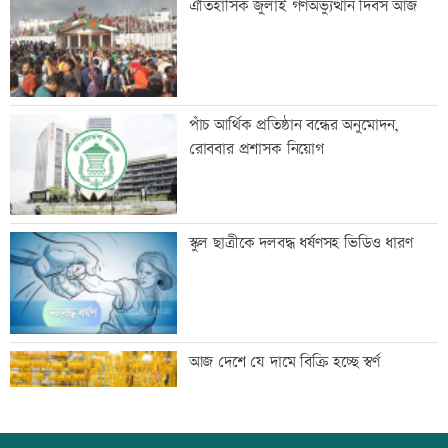
ঐতিহাসিক জুলাই গণঅভ্যুত্থান দিবস আজ
কী হলো এ ২ অভিনেত্রীর
আজ ১১ ঘণ্টা গ্যাস থাকবে না যেসব এলাকায়
পাঁচ আর্থিক প্রতিষ্ঠান বন্ধের অনুমোদন,
রোববার প্রশাসক নিয়োগ
সীমান্তে বিএসএফের গুলিতে বাংলাদেশি যুবক
স্কুল ছাত্রীকে দলবদ্ধ ধর্ষণসহ ভিডিও ধারণ
নিহত
৪০ ঘণ্টা পর ঢাকার পথে বিমানের ফ্লাইট
আজ দেশে যে দামে বিক্রি হচ্ছে স্বর্ণ