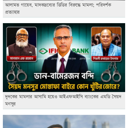
আলামত গায়েব, মাদকদ্রব্যের ডিডির বিরুদ্ধে মামলা; পরিদর্শক
প্রত্যাহার
দুদকের মামলার আসামি হয়েও আইএফআইসি ব্যাংকের এমডি সৈয়দ
মনসুর