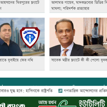
হসানের মিরপুরের ফ্ল্যাটে
আলামত গায়েব, মাদকদ্রব্যের ডিডির বির
ন
মামলা; পরিদর্শক প্রত্যাহার
াতে দুবাইয়ে ফের নথি
সাবেক মন্ত্রীর ফ্ল্যাটে কী কী পেলো দুদ
প্রধান সম্পাদক:
আফজাল বারী
বে: হাসিনাকে রাষ্ট্রপতি
গণতান্ত্রিক আন্দোলনের প্রতিচ্ছবি জুলাই স্
প্রোমিতা আফরিন কর্তৃক সম্পাদিত ও প্রকাশিত
অফিস:
সি-৫০১, ৬ষ্ঠতলা, আল রাজী কমপ্লেক্স, ১৬৬-১৬৭
শহীদ সৈয়দ নজরুল ইসলাম সরণি, পুরানা পল্টন, ঢাকা-১০০০