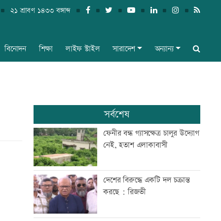
২১ শ্রাবণ ১৪৩৩ বঙ্গাব্দ
বিনোদন
শিক্ষা
লাইফ স্টাইল
সারাদেশ
অন্যান্য
সর্বশেষ
ফেনীর বন্ধ গ্যাসক্ষেত্র চালুর উদ্যোগ
নেই, হতাশ এলাকাবাসী
দেশের বিরুদ্ধে একটি দল চক্রান্ত
করছে : রিজভী