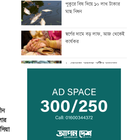
পুকুরে বিষ দিয়ে ১০ লাখ টাকার
মাছ নিধন
স্বর্ণের দামে বড় লাফ, আজ থেকেই
কার্যকর
৬ জেলায় বজ্রসহ বৃষ্টির আভাস,
নদীবন্দরে সতর্কতা
অবশেষে দেশের বাহিরে টেস্ট জিতল
পাকিস্তান
ধীন
লার
সাকিবের বাড়িতে হামলার পর
িয়া
অতিরিক্ত পুলিশ মোতায়েন