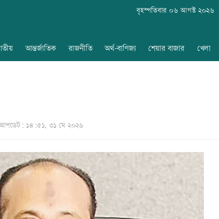
বৃহস্পতিবার ০৬ আগস্ট ২০২৬
াতীয়
আন্তর্জাতিক
রাজনীতি
অর্থ-বাণিজ্য
শেয়ার বাজার
খেলা
আপডেট: ১৪:৫১, ৩১ মে ২০২৬