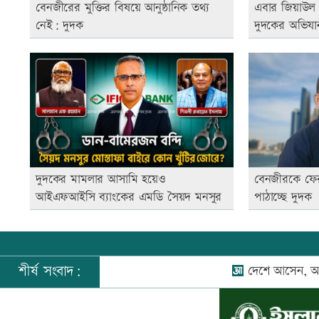
বেনজীরের মুক্তির বিষয়ে আনুষ্ঠানিক তথ্য
এবার জিয়াউল আ
নেই: দুদক
দুদকের অভিযা
দুদকের মামলার আসামি হয়েও
বেনজীরকে ফের
আইএফআইসি ব্যাংকের এমডি সৈয়দ মনসুর
পাঠাচ্ছে দুদক
শীর্ষ সংবাদ:
দেশে আসেন, আবারও যুদ্ধ হ