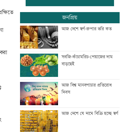
েক্ষিতে
আজ থেকে জুলাই স্মৃতি জাদুঘর
জনপ্রিয়
সবার জন্য উন্মুক্ত
আজ দেশে স্বর্ণ-রুপার ভরি কত
না
পুড়ে যাওয়া এলএনজি টার্মিনাল
চালু, গ্যাস সংকট কাটবে
 করা
সবজি-কাঁচামরিচ-পেয়াজের দাম
বাড়ছেই
বিশ্ববাজারে কমলো জ্বালানি তেলের
দাম
আজ বিশ্ব মানবপাচার প্রতিরোধ
ি
দিবস
টেলিভিশনে আজকের যত খেলা
আজ দেশে যে দামে বিক্রি হচ্ছে স্বর্ণ
ং
বৃহস্পতিবার রাজধানীর যেসব