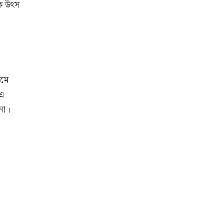
িক উৎস
লতিফ সিদ্দিকীকে কারাগারে
পাঠানোর নির্দেশ
আজ স্বর্ণ-রুপা যে দামে বিক্রি হচ্ছে
ামে
 এ
না।
আজ দেশে স্বর্ণের দাম বাড়ল নাকি
কমলো
আজ অস্ট্রেলিয়ার উদ্দেশ্যে দেশ
ছাড়বেন শান্তরা
আনসার-ভিডিপির উদ্যোগে সড়ক