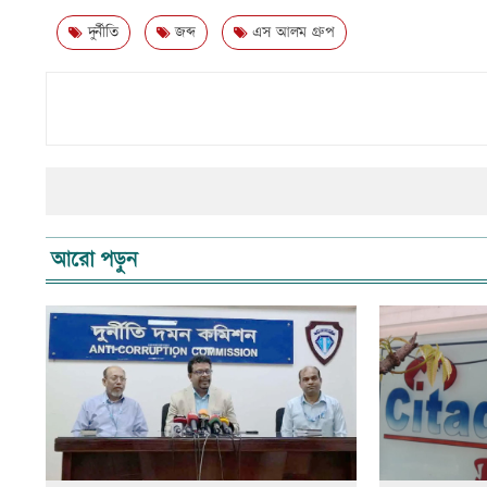
দুর্নীতি
জব্দ
এস আলম গ্রুপ
আরো পড়ুন