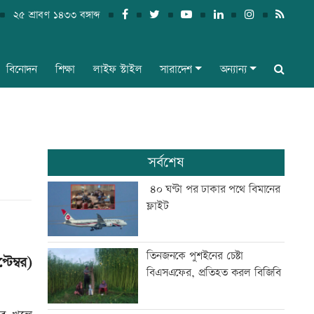
২৫ শ্রাবণ ১৪৩৩ বঙ্গাব্দ
বিনোদন
শিক্ষা
লাইফ স্টাইল
সারাদেশ
অন্যান্য
সর্বশেষ
৪০ ঘণ্টা পর ঢাকার পথে বিমানের
ফ্লাইট
তিনজনকে পুশইনের চেষ্টা
টেম্বর)
বিএসএফের, প্রতিহত করল বিজিবি