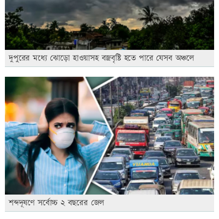
দুপুরের মধ্যে ঝোড়ো হাওয়াসহ বজ্রবৃষ্টি হতে পারে যেসব অঞ্চলে
শব্দদূষণে সর্বোচ্চ ২ বছরের জেল