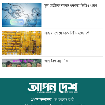
শনিবার রাজধানীর যেসব মার্কেট-দর্শনীয় স্থান
স্কুল ছাত্রীকে দলবদ্ধ ধর্ষণসহ ভিডিও ধারণ
বন্ধ
শাহজালাল বিমানবন্দরে আগুন, সাময়িক বন্ধ
আজ দেশে যে দামে বিক্রি হচ্ছে স্বর্ণ
যাত্রীসেবা
গ্রিস উপকূলে দুই শতাধিক অভিবাসী উদ্ধার,
আজ বিশ্ব বন্ধু দিবস
অধিকাংশ বাংলাদেশি
অস্থির বাজারে আজ স্বর্ণের ভরি কত
উত্থান-পতনের বাজারে আজ স্বর্ণের ভরি কত
প্রধান সম্পাদক:
আফজাল বারী