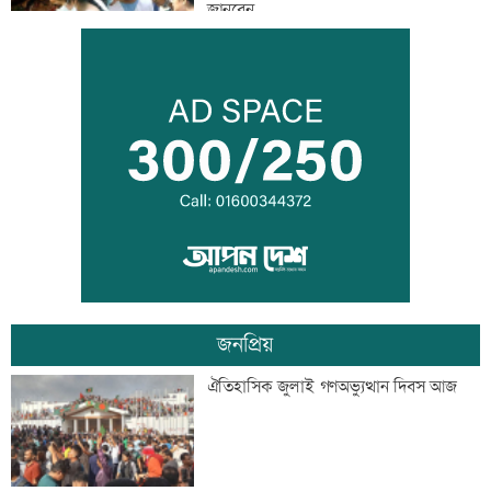
জানবেন
দেশের ৬ অঞ্চলে ভারী বর্ষণের আভাস
সিন্ডিকেট ভেঙে কৃষকদের লাভ নিশ্চিত করা
হবে: আইনমন্ত্রী
জনপ্রিয়
টেলিভিশনে আজকের যত খেলা
ঐতিহাসিক জুলাই গণঅভ্যুত্থান দিবস আজ