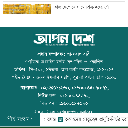
মাতারবাড়ি পৌঁছেছেন প্রধানমন্ত্রী
আজ দেশে যে দামে বিক্রি হচ্ছে স্বর্ণ
ওবায়দুল কাদেরসহ ৭ আসামির বিরুদ্ধে
আজ বিশ্ব বন্ধু দিবস
ট্রাইব্যুনালে তৃতীয় দিনের যুক্তিতর্ক আজ
প্রধান সম্পাদক:
আফজাল বারী
প্রোমিতা আফরিন কর্তৃক সম্পাদিত ও প্রকাশিত
অফিস:
সি-৫০১, ৬ষ্ঠতলা, আল রাজী কমপ্লেক্স, ১৬৬-১৬৭
বিদেশ পালানোর সময় বড় সাজ্জাদের ভাই
কোরআন-হাদিসে নামাজ না পড়ার শাস্তি
শহীদ সৈয়দ নজরুল ইসলাম সরণি, পুরানা পল্টন, ঢাকা-১০০০
আটক
যোগাযোগ:
০২-৫৫১১১৬৬০
,
০১৬০০৩৪৪৩৭০-৭১,
নিউজ রুম:
০১৬০০৩৪৪৩৭২,
বিজ্ঞাপন:
০১৬০০৩৪৪৩৭৩
বাবাকে শেষ বিদায় জানাতে রোজারিওতে
আজ স্বর্ণ-রুপা যে দামে বিক্রি হচ্ছে
E-mail:
apandeshnews@gmail.com
মেসি
শীর্ষ সংবাদ:
ে গুম করা হয়: তদন্ত
তরুণদের নেতৃত্বেই প্রযুক্তিনির্ভর উন্নয়ন হবে: তথ্য
©
২০২৬ |
আপন দেশ ডটকম
কর্তৃক সর্বসত্ব ® সংরক্ষিত | উন্নয়নে