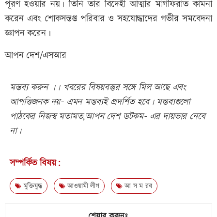
পূরণ হওয়ার নয়। তিনি তার বিদেহী আত্মার মাগফিরাত কামনা
করেন এবং শোকসন্তপ্ত পরিবার ও সহযোদ্ধাদের গভীর সমবেদনা
জ্ঞাপন করেন।
আপন দেশ/এসআর
মন্তব্য করুন ।। খবরের বিষয়বস্তুর সঙ্গে মিল আছে এবং
আপত্তিজনক নয়- এমন মন্তব্যই প্রদর্শিত হবে। মন্তব্যগুলো
পাঠকের নিজস্ব মতামত,আপন দেশ ডটকম- এর দায়ভার নেবে
না।
সম্পর্কিত বিষয়:
মুক্তিযুদ্ধ
আওয়ামী লীগ
আ স ম রব
শেয়ার করুনঃ