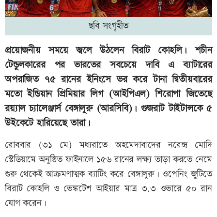
ছবি সংগৃহীত
প্রয়োজনীয় সময়ে জ্বলে উঠলেন বিরাট কোহলি। শচীন
টেন্ডুলকারের পর ভারতের সবচেয়ে দাবি এ ব্যাটারের
অপরাজিত ৭৫ রানের ইনিংসে ভর করে টানা দ্বিতীয়বারের
মতো ইন্ডিয়ান প্রিমিয়ার লিগ (আইপিএল) শিরোপা জিতেছে
রয়্যাল চ্যালেঞ্জার্স বেঙ্গালুরু (আরসিবি)। গুজরাট টাইটান্সকে ৫
উইকেটে হারিয়েছে তারা।
রোববার (৩১ মে) মধ্যরাতে অহমেদাবাদের নরেন্দ্র মোদি
স্টেডিয়ামে অনুষ্ঠিত ফাইনালে ১৫৬ রানের লক্ষ্য তাড়া করতে নেমে
শুরু থেকেই আক্রমণাত্মক ব্যাটিং করে বেঙ্গালুরু। ওপেনিং জুটিতে
বিরাট কোহলি ও ভেঙ্কটেশ আইয়ার মাত্র ৩.৩ ওভারে ৫০ রান
যোগ করেন।