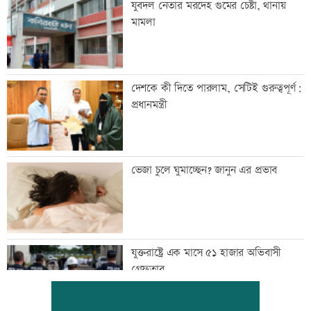
যুবদল নেতার মরদেহ গুমের চেষ্টা, থানায়
মামলা
দেশকে কী দিতে পারলাম, সেটিই গুরুত্বপূর্ণ:
প্রধানমন্ত্রী
ভেজা চুলে ঘুমাচ্ছেন? জানুন এর প্রভাব
যুক্তরাষ্ট্রে এক মাসে ৫১ হাজার অভিবাসী
গ্রেফতার