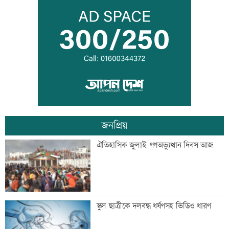
কালীগঞ্জের সেন্ট নিকোলাস চার্চ: ঐতিহ্য ও
সম্প্রীতির প্রতীক
‘শিশুদের সুস্থ বিকাশে নিয়মিত স্বাস্থ্য পরীক্ষা
গুরুত্বপূর্ণ’
জনপ্রিয়
মেসিকে বোমা মেরে উড়িয়ে দেয়ার হুমকি
ঐতিহাসিক জুলাই গণঅভ্যুত্থান দিবস আজ
ব্যাংক এশিয়াতে নিয়োগ বিজ্ঞপ্তি
স্কুল ছাত্রীকে দলবদ্ধ ধর্ষণসহ ভিডিও ধারণ