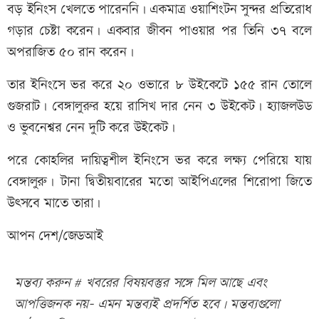
বড় ইনিংস খেলতে পারেননি। একমাত্র ওয়াশিংটন সুন্দর প্রতিরোধ
গড়ার চেষ্টা করেন। একবার জীবন পাওয়ার পর তিনি ৩৭ বলে
অপরাজিত ৫০ রান করেন।
তার ইনিংসে ভর করে ২০ ওভারে ৮ উইকেটে ১৫৫ রান তোলে
গুজরাট। বেঙ্গালুরুর হয়ে রাসিখ দার নেন ৩ উইকেট। হ্যাজলউড
ও ভুবনেশ্বর নেন দুটি করে উইকেট।
পরে কোহলির দায়িত্বশীল ইনিংসে ভর করে লক্ষ্য পেরিয়ে যায়
বেঙ্গালুরু। টানা দ্বিতীয়বারের মতো আইপিএলের শিরোপা জিতে
উৎসবে মাতে তারা।
আপন দেশ/জেডআই
মন্তব্য করুন # খবরের বিষয়বস্তুর সঙ্গে মিল আছে এবং
আপত্তিজনক নয়- এমন মন্তব্যই প্রদর্শিত হবে। মন্তব্যগুলো