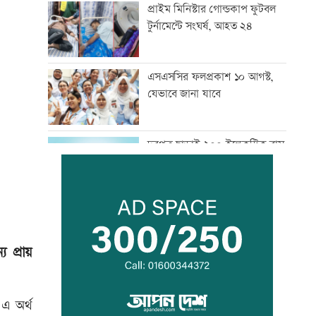
প্রাইম মিনিস্টার গোল্ডকাপ ফুটবল
টুর্নামেন্টে সংঘর্ষ, আহত ২৪
এসএসসির ফলপ্রকাশ ১০ আগস্ট,
যেভাবে জানা যাবে
দরপত্র ছাড়াই ২০০ ইলেকট্রিক বাস
কেনার নীতিগত অনুমোদন
তনু হত্যার আসামি সাবেক
সেনাসদস্য হাফিজুরকে
আত্মসমর্পণের নির্দেশ
য প্রায়
দুদকের মামলায় ঢাকা ব্যাংকের ৪
কর্মকর্তার কারাদণ্ড
 এ অর্থ