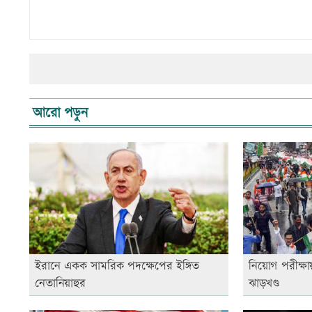
আরো পড়ুন
ইরানে একক সামরিক পদক্ষেপের ইঙ্গিত
নিয়োগ পরীক্ষা
নেতানিয়াহুর
ঝাড়খণ্ড