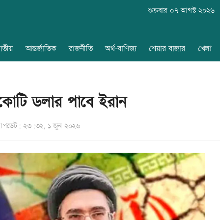
শুক্রবার ০৭ আগস্ট ২০২৬
াতীয়
আন্তর্জাতিক
রাজনীতি
অর্থ-বাণিজ্য
শেয়ার বাজার
খেলা
জার কোটি ডলার পাবে ইরান
পডেট: ২৩:৩২, ১ জুন ২০২৬