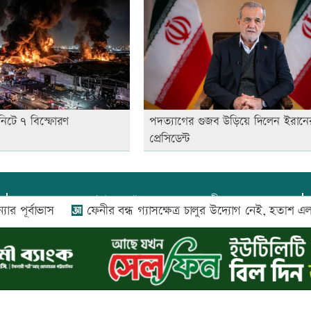
নিটে ৭ বিস্ফোরণ
পদত্যাগের গুজব উড়িয়ে দিলেন ইরানে
প্রেসিডেন্ট
প্রধান সম্পাদক:
আফজাল বারী
াস
ফেনীর বন্ধ গ্যাসক্ষেত্র চালুর উদ্যোগ নেই, হতাশ এলাকাবাসী
প্রোমিতা আফরিন কর্তৃক সম্পাদিত ও প্রকাশিত
অফিস:
সি-৫০১, ৬ষ্ঠতলা, আল রাজী কমপ্লেক্স, ১৬৬-১৬৭
শহীদ সৈয়দ নজরুল ইসলাম সরণি, পুরানা পল্টন, ঢাকা-১০০০
০২৬ |
আপন দেশ ডটকম
কর্তৃক সর্বসত্ব ® সংরক্ষিত | উন্নয়নে
ইমিথমেকার