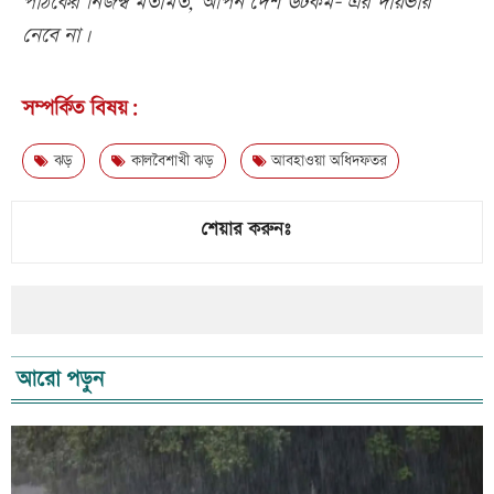
পাঠকের নিজস্ব মতামত, আপন দেশ ডটকম- এর দায়ভার
নেবে না।
সম্পর্কিত বিষয়:
ঝড়
কালবৈশাখী ঝড়
আবহাওয়া অধিদফতর
শেয়ার করুনঃ
আরো পড়ুন