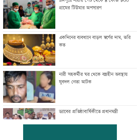
চাঁদপুরে নারীর পেট থেকে ৪ কেজি ৮০০
গ্রামের টিউমার অপসারণ
একদিনের ব্যবধানে বাড়ল স্বর্ণের দাম, ভরি
কত
নারী সহকর্মীর ঘর থেকে বস্ত্রহীন অবস্থায়
যুবদল নেতা আটক
ড্যাবের প্রতিষ্ঠাবার্ষিকীতে প্রধানমন্ত্রী