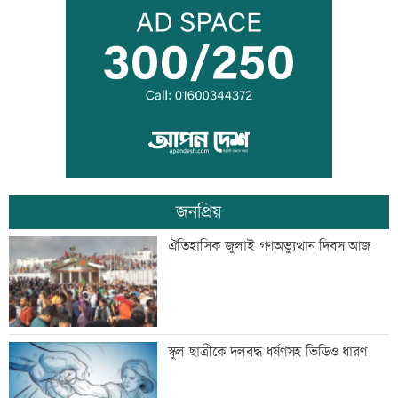
ট্রাম্পের বিলাসী ’বলরুম প্রকল্প’ আটকে
দিলেন আদালত
আগস্টে ফের টানা ৪ দিনের ছুটির সুযোগ
জনপ্রিয়
এসএসসির ফলাফল সোমবার, যে ৩ উপায়ে
ঐতিহাসিক জুলাই গণঅভ্যুত্থান দিবস আজ
জানবেন
দেশের ৬ অঞ্চলে ভারী বর্ষণের আভাস
স্কুল ছাত্রীকে দলবদ্ধ ধর্ষণসহ ভিডিও ধারণ