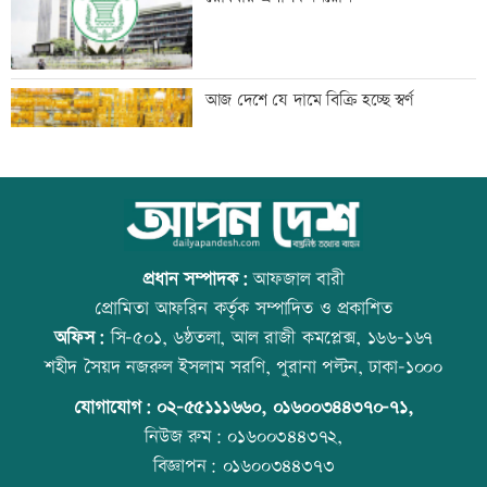
তরুণদের নেতৃত্বেই প্রযুক্তিনির্ভর উন্নয়ন হবে:
আজ দেশে যে দামে বিক্রি হচ্ছে স্বর্ণ
তথ্যপ্রযুক্তিমন্ত্রী
লক্ষ্মীপুর জেলা প্রশাসনের ১৪ কর্মকর্তা-
আজ বিশ্ব বন্ধু দিবস
কর্মচারীর বিদায়ী সংবর্ধনা
প্রধান সম্পাদক:
আফজাল বারী
প্রোমিতা আফরিন কর্তৃক সম্পাদিত ও প্রকাশিত
অফিস:
সি-৫০১, ৬ষ্ঠতলা, আল রাজী কমপ্লেক্স, ১৬৬-১৬৭
সব শর্ত মেনে নিলে হরমুজ খুলবো: ইরান
কোরআন-হাদিসে নামাজ না পড়ার শাস্তি
শহীদ সৈয়দ নজরুল ইসলাম সরণি, পুরানা পল্টন, ঢাকা-১০০০
যোগাযোগ:
০২-৫৫১১১৬৬০
,
০১৬০০৩৪৪৩৭০-৭১,
নিউজ রুম:
০১৬০০৩৪৪৩৭২,
বিজ্ঞাপন:
০১৬০০৩৪৪৩৭৩
মেসির বাবা মারা গেছেন