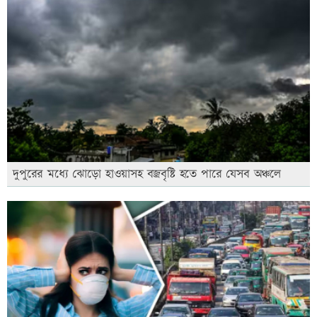
দুপুরের মধ্যে ঝোড়ো হাওয়াসহ বজ্রবৃষ্টি হতে পারে যেসব অঞ্চলে