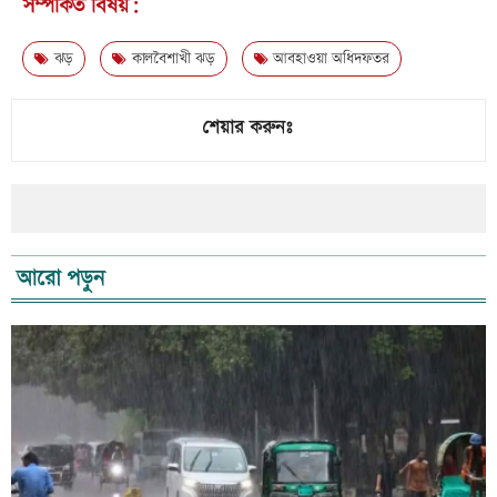
সম্পর্কিত বিষয়:
ঝড়
কালবৈশাখী ঝড়
আবহাওয়া অধিদফতর
শেয়ার করুনঃ
আরো পড়ুন