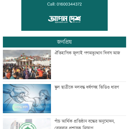
কালীগঞ্জে ৩ মাদকসেবীকে কারাদণ্ড
জনপ্রিয়
স্বেচ্ছাসেবী ফোরামের মাসব্যাপী আবৃত্তি
ঐতিহাসিক জুলাই গণঅভ্যুত্থান দিবস আজ
চিত্রাঙ্কন প্রতিযোগিতা
শাক ধুতে গিয়ে গৃহবধূর মৃত্যু
স্কুল ছাত্রীকে দলবদ্ধ ধর্ষণসহ ভিডিও ধারণ
হাসিনার নির্দেশে সালাহউদ্দিন আহমদকে গুম
পাঁচ আর্থিক প্রতিষ্ঠান বন্ধের অনুমোদন,
করা হয়: তদন্ত
রোববার প্রশাসক নিয়োগ