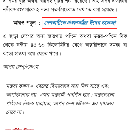
এ সময় বৃষ্টি অথবা বজ্রসহ বৃষ্টির শঙ্কা রয়েছে। তাই এসব এলাকার
নদীবন্দরগুলোকে ২ নম্বর সতর্কসংকেত দেখাতে বলা হয়েছে।
আরও পড়ুন :
দেশবাসীকে প্রধানমন্ত্রীর ঈদের শুভেচ্ছা
এ ছাড়া দেশের অন্য জায়গায় পশ্চিম অথবা উত্তর-পশ্চিম দিক
থেকে ঘণ্টায় ৪৫-৬০ কিলোমিটার বেগে অস্থায়ীভাবে দমকা বা
ঝড়ো হাওয়া বয়ে যেতে পারে।
আপন দেশ/এনএম
মন্তব্য করুন # খবরের বিষয়বস্তুর সঙ্গে মিল আছে এবং
আপত্তিজনক নয়- এমন মন্তব্যই প্রদর্শিত হবে। মন্তব্যগুলো
পাঠকের নিজস্ব মতামত, আপন দেশ ডটকম- এর দায়ভার
নেবে না।