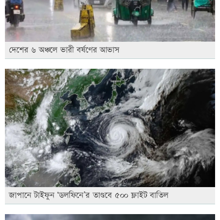
দেশের ৬ অঞ্চলে ভারী বর্ষণের আভাস
জাপানে টাইফুন ‘ডলফিনে’র তাণ্ডবে ৫০০ ফ্লাইট বাতিল