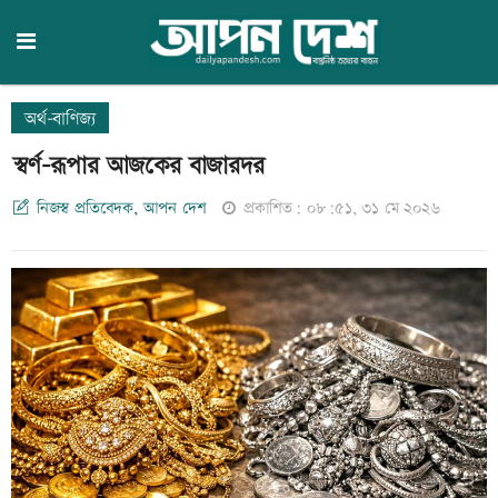
অর্থ-বাণিজ্য
স্বর্ণ-রূপার আজকের বাজারদর
নিজস্ব প্রতিবেদক, আপন দেশ
প্রকাশিত: ০৮:৫১, ৩১ মে ২০২৬