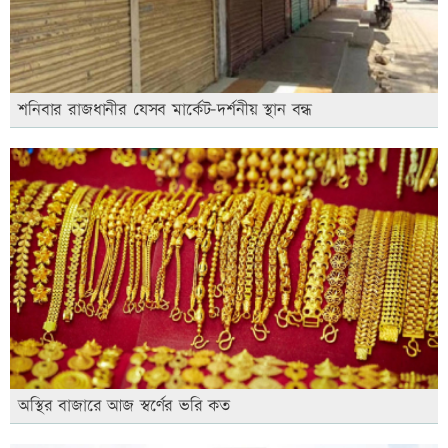
শনিবার রাজধানীর যেসব মার্কেট-দর্শনীয় স্থান বন্ধ
অস্থির বাজারে আজ স্বর্ণের ভরি কত