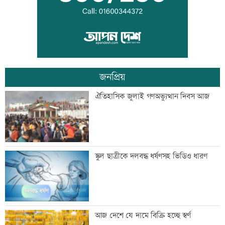
সিন্ডিকেট ভেঙে কৃষকদের লাভ নিশ্চিত করা
হবে: আইনমন্ত্রী
জনপ্রিয়
টেলিভিশনে আজকের যত খেলা
ঐতিহাসিক জুলাই গণঅভ্যুত্থান দিবস আজ
শনিবার রাজধানীর যেসব মার্কেট-দর্শনীয় স্থান
স্কুল ছাত্রীকে দলবদ্ধ ধর্ষণসহ ভিডিও ধারণ
বন্ধ
শাহজালাল বিমানবন্দরে আগুন, সাময়িক বন্ধ
আজ দেশে যে দামে বিক্রি হচ্ছে স্বর্ণ
যাত্রীসেবা