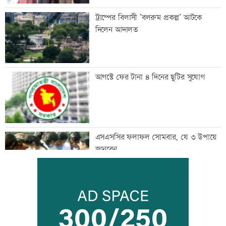
ট্রাম্পের বিলাসী ’বলরুম প্রকল্প’ আটকে
দিলেন আদালত
আগস্টে ফের টানা ৪ দিনের ছুটির সুযোগ
এসএসসির ফলাফল সোমবার, যে ৩ উপায়ে
জানবেন
দেশের ৬ অঞ্চলে ভারী বর্ষণের আভাস