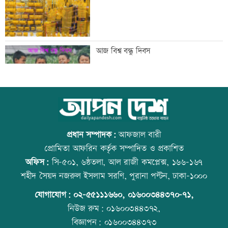
গ্রিস উপকূলে দুই শতাধিক অভিবাসী উদ্ধার,
আজ বিশ্ব বন্ধু দিবস
অধিকাংশ বাংলাদেশি
অস্থির বাজারে আজ স্বর্ণের ভরি কত
উত্থান-পতনের বাজারে আজ স্বর্ণের ভরি কত
প্রধান সম্পাদক:
আফজাল বারী
প্রোমিতা আফরিন কর্তৃক সম্পাদিত ও প্রকাশিত
অফিস:
সি-৫০১, ৬ষ্ঠতলা, আল রাজী কমপ্লেক্স, ১৬৬-১৬৭
মেয়েদের আপত্তিকর ছবি তুলে বয়ফ্রেন্ডকে
কোরআন-হাদিসে নামাজ না পড়ার শাস্তি
শহীদ সৈয়দ নজরুল ইসলাম সরণি, পুরানা পল্টন, ঢাকা-১০০০
পাঠাতেন ইবি ছাত্রী
যোগাযোগ:
০২-৫৫১১১৬৬০
,
০১৬০০৩৪৪৩৭০-৭১,
নিউজ রুম:
০১৬০০৩৪৪৩৭২,
বিজ্ঞাপন:
০১৬০০৩৪৪৩৭৩
যুবদল নেতার মরদেহ উদ্ধার