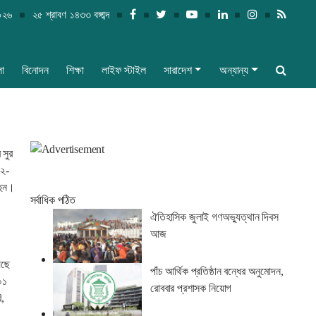
০২৬
২৫ শ্রাবণ ১৪৩৩ বঙ্গাব্দ
লা
বিনোদন
শিক্ষা
লাইফ স্টাইল
সারাদেশ
অন্যান্য
 সুর
-২-
ছেন।
সর্বাধিক পঠিত
ঐতিহাসিক জুলাই গণঅভ্যুত্থান দিবস
আজ
েছে
পাঁচ আর্থিক প্রতিষ্ঠান বন্ধের অনুমোদন,
০১
রোববার প্রশাসক নিয়োগ
ি,