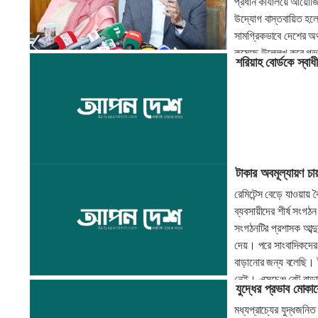
প্রধান কার্যালয়ে আয়োজ
উদ্যোগ বাস্তবায়িত হলে ব
সামগ্রিকভাবে দেশের অর
কমেছে উল্লেখ করে গভর্
শরিয়াহ বোর্ডকে স্বা
নেমে আসে। বর্তমানে প্রব
স্টিল, সিরামিক, তথ্যপ
টাকার অবমূল্যায়ণ চ
রেমিটেন্স বেড়ে যাওয়ায় 
ব্যবসায়ীদের শীর্ষ সংগ
সংগঠনটির প্রশাসক আব্দ
দেয়। পরে সাংবাদিকদের
বাড়ানোর জন্য বলেছি।
নেই। এক্সচেঞ্জ রেট বা
যুদ্ধের প্রভাব মোকা
মধ্যপ্রাচ্যের যুদ্ধজনি