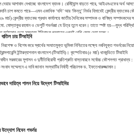
ল দেয়ার আশাবাদ দেখাচ্ছে বাংলাদেশ ব্যাংক। রেমিট্যান্স বাড়তে পারে, আইএমএফের অর্থ আস
দানি চাপ কমতে পারে—এমন একাধিক ‘যদি’ আর ‘কিন্তু’ নির্ভর হিসাবেই কেন্দ্রীয় ব্যাংকের 
মার্চ) কেন্দ্রীয় ব্যাংকের প্রধান কার্যালয়ে জাতীয় দৈনিকের সম্পাদক ও বাণিজ্য সম্পাদকদের সঙ
ো. মোস্তাকুর রহমান ও ডেপুটি গভর্নররা যে চিত্র তুলে ধরেন। তাতে স্পষ্ট হয়—যুদ্ধ পরিস্থি
তিগত কাঠামোর চেয়ে সম্ভাব্য ইতিবাচক প্রবাহের ওপরই বেশি জোর দেয়া হচ্ছে।
গ বাতিল চায় টিআইবি
; নিরপেক্ষ ও বিশেষ করে স্বার্থের সংঘাতমুক্ত ভূমিকা নিশ্চিতের লক্ষ্যে নবনিযুক্ত গভর্নরের নিয়
রান্সপারেন্সি ইন্টারন্যাশনাল বাংলাদেশ (টিআইবি)। বৃহস্পতিবার (৫ মার্চ) ধানমন্ডিতে টিআইবি
ত্বাধীন সরকারের সুশাসন ও দুর্নীতিবিরোধী প্রতিশ্রুতি বাস্তবায়নে সর্বোচ্চ কৌশলগত প্রাধান্য :
ক সংবাদ সম্মেলনে এ দাবি জানান সংস্থাটির নির্বাহী পরিচালক ড. ইফতেখারুজ্জামান।
ীনভাবে দায়িত্ব পালন নিয়ে উদ্বেগ টিআইবির
র উদ্যোগ নিবেন গভর্নর