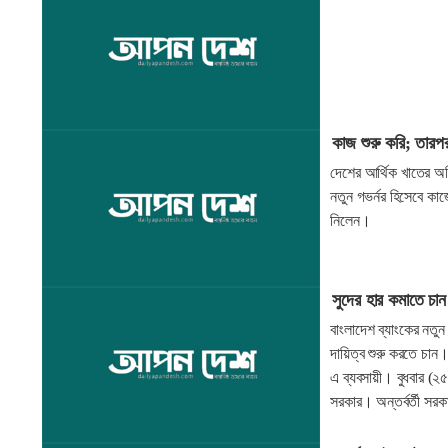
কাজ শুরু করি; তারপর
দেশের আর্থিক খাতের অভি
নতুন গভর্নর হিসেবে কাজ
নিলেন।
সুদের হার কমাতে চান
বাংলাদেশ ব্যাংকের নতুন
দায়িত্ব শুরু করতে চান।
এ ব্যবসায়ী। বুধবার (২৫
সরকার। অন্তর্বর্তী সর