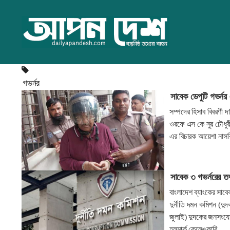
গভর্নর
সাবেক ডেপুটি গভর্নর
সম্পদের হিসাব বিবরণী দ
ওরফে এস কে সুর চৌধুর
এর বিচারক আয়েশা নাসর
সাবেক ৩ গভর্নরের ত
বাংলাদেশ ব্যাংকের সাব
দুর্নীতি দমন কমিশন (দু
জুলাই) দুদকের জনসংযো
হলমার্ক কেলেঙ্কারি,