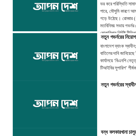
ভর করে পরিস্থিতি সামা
পারে, মৌসুমি কারণে আম
গড়ে উঠেছে। রোববার (২৯ 
মতবিনিময় সভায় গভর্নর ম
মোকাবিলায় নির্দিষ্ট নী
নতুন গভর্নরের নিয়ো
বাংলাদেশ ব্যাংক স্বাধীন
বাতিলের দাবি জানিয়েছে ট্
কার্যালয়ে ‘বিএনপি নেতৃ
টিআইবির সুপারিশ’ শীর্ষ
নতুন গভর্নরের স্বাধ
বন্ধ কলকারখানা চালু