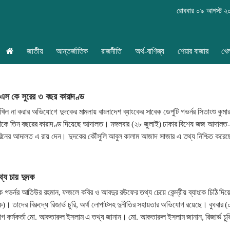
রোববার ০৯ আগস্ট ২
জাতীয়
আন্তর্জাতিক
রাজনীতি
অর্থ-বাণিজ্য
শেয়ার বাজার
খে
 এস কে সুরের ৩ বছর কারাদণ্ড
াখিল না করার অভিযোগে দুদকের মামলায় বাংলাদেশ ব্যাংকের সাবেক ডেপুটি গভর্নর সিতাংশু কুমার
ীকে তিন বছরের কারাদণ্ড দিয়েছে আদালত। মঙ্গলবার (২৮ জুলাই) ঢাকার বিশেষ জজ আদালত
িনের আদালত এ রায় দেন। দুদকের কৌঁসুলি আবুল কালাম আজাদ সাজার এ তথ্য নিশ্চিত করে
থ্য চায় দুদক
েক গভর্নর আতিউর রহমান, ফজলে কবির ও আবদুর রউফের তথ্য চেয়ে কেন্দ্রীয় ব্যাংকে চিঠি দিয়
দক)। তাদের বিরুদ্ধে রিজার্ভ চুরি, অর্থ লোপাটসহ দুর্নীতির সহায়তার অভিযোগ রয়েছে। বুধবার (
গ কর্মকর্তা মো. আকতারুল ইসলাম এ তথ্য জানান। মো. আকতারুল ইসলাম জানান, রিজার্ভ চুর