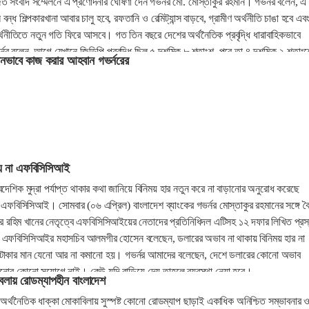
িত সংবাদ সম্মেলনে এ প্রণোদনার ঘোষণা দেন গভর্নর মো. মোস্তাকুর রহমান। গভর্নর বলেন, এ
ন্ধ শিল্পকারখানা আবার চালু হবে, রফতানি ও রেমিট্যান্স বাড়বে, গ্রামীণ অর্থনীতি চাঙা হবে এব
্থনীতিতে নতুন গতি ফিরে আসবে। গত তিন বছরে দেশের অর্থনৈতিক প্রবৃদ্ধি ধারাবাহিকভাবে
নর বলেন, আগে যেখানে জিডিপি প্রবৃদ্ধি ছিল ৫ দশমিক ৮ শতাংশ, পরে তা ৪ দশমিক ২ শতাংশ
ধীনভাবে কাজ করার আহবান গভর্নরের
ৃদ্ধি ৩ দশমিক ৭ শতাংশে দাঁড়াতে পারে বলে ধারণা করা হচ্ছে। একই সঙ্গে গার্মেন্টস, টেক্সটাইল
্রযুক্তি ও উৎপাদন খাতে বড় ধরনের ধাক্কা লেগেছে।
ায় না এফবিসিসিআই
বৈদেশিক মুদ্রা পর্যাপ্ত থাকার কথা জানিয়ে বিনিময় হার নতুন করে না বাড়ানোর অনুরোধ করেছে
ঠন এফবিসিসিআই। সোমবার (০৬ এপ্রিল) বাংলাদেশ ব্যাংকের গভর্নর মোস্তাকুর রহমানের সঙ্গে ব
ুর রহিম খানের নেতৃত্বে এফবিসিসিআইয়ের নেতাদের প্রতিনিধিদল এটিসহ ১২ দফার লিখিত প্রস
 এফবিসিসিআইর মহাসচিব আলমগীর হোসেন বলেছেন, ডলারের অভাব না থাকায় বিনিময় হার না
 টাকার মান যেনো আর না কমানো হয়। গভর্নর আমাদের বলেছেন, দেশে ডলারের কোনো অভাব
ড়ানোর কোনো সুযোগে নাই। কেউ যদি বাড়িয়ে দেয় তাহলে ব্যবস্থা নেয়া হবে।
বেলায় রোডম্যাপহীন বাংলাদেশ
ত অর্থনৈতিক ধাক্কা মোকাবিলায় সুস্পষ্ট কোনো রোডম্যাপ ছাড়াই একাধিক অনিশ্চিত সম্ভাবনার 