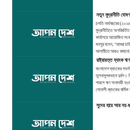
নতুন মুদ্রানীতি ঘোষণ
চলতি অর্থবছরের (২০২৫-২
মুদ্রানীতিতে অপরিবর্তিত
কার্যালয়ে আয়োজিত সংব
মনসুর বলেন, ‘আমরা চাই
আগামীতে আরও কমানো
রাষ্ট্রায়ত্ত ব্যাংক ঋ
বাংলাদেশ ব্যাংকের গভর
তুলনামূলকভাবে দুর্বল। 
পারলে ঋণ অনাদায়ী হওয়া
সোনালী ব্যাংকের বার্ষি
সুদের হারে আর নয়-ছ