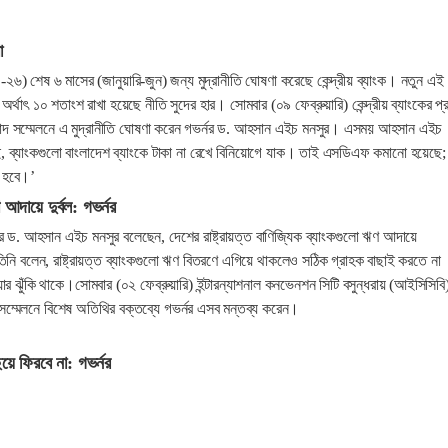
া
৬) শেষ ৬ মাসের (জানুয়ারি-জুন) জন্য মুদ্রানীতি ঘোষণা করেছে কেন্দ্রীয় ব্যাংক। নতুন এই
 অর্থাৎ ১০ শতাংশ রাখা হয়েছে নীতি সুদের হার। সোমবার (০৯ ফেব্রুয়ারি) কেন্দ্রীয় ব্যাংকের প্
াদ সম্মেলনে এ মুদ্রানীতি ঘোষণা করেন গভর্নর ড. আহসান এইচ মনসুর। এসময় আহসান এইচ
, ব্যাংকগুলো বাংলাদেশ ব্যাংকে টাকা না রেখে বিনিয়োগে যাক। তাই এসডিএফ কমানো হয়েছে;
 হবে।’
ণ আদায়ে দুর্বল: গভর্নর
্নর ড. আহসান এইচ মনসুর বলেছেন, দেশের রাষ্ট্রায়ত্ত বাণিজ্যিক ব্যাংকগুলো ঋণ আদায়ে
তিনি বলেন, রাষ্ট্রায়ত্ত ব্যাংকগুলো ঋণ বিতরণে এগিয়ে থাকলেও সঠিক গ্রাহক বাছাই করতে না
র ঝুঁকি থাকে।সোমবার (০২ ফেব্রুয়ারি) ইন্টারন্যাশনাল কনভেনশন সিটি বসুন্ধরায় (আইসিসিবি
ক সম্মেলনে বিশেষ অতিথির বক্তব্যে গভর্নর এসব মন্তব্য করেন।
য়ে ফিরবে না: গভর্নর