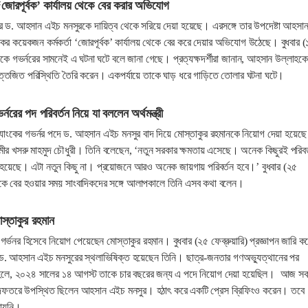
 ‘জোরপূর্বক’ কার্যালয় থেকে বের করার অভিযোগ
্নর ড. আহসান এইচ মনসুরকে দায়িত্ব থেকে সরিয়ে দেয়া হয়েছে। এরসঙ্গে তার উপদেষ্টা আহসা
াংকের কয়েকজন কর্মকর্তা ‘জোরপূর্বক’ কার্যালয় থেকে বের করে দেয়ার অভিযোগ উঠেছে। বুধবার 
 দিকে গভর্নরের সামনেই এ ঘটনা ঘটে বলে জানা গেছে। প্রত্যক্ষদর্শীরা জানান, আহসান উল্লাহক
ত্তেজিত পরিস্থিতি তৈরি করেন। একপর্যায়ে তাকে ঘাড় ধরে গাড়িতে তোলার ঘটনা ঘটে।
র্নরের পদ পরিবর্তন নিয়ে যা বললেন অর্থমন্ত্রী
যাংকের গভর্নর পদে ড. আহসান এইচ মনসুর বাদ দিয়ে মোস্তাকুর রহমানকে নিয়োগ দেয়া হয়েছে
 আমীর খসরু মাহমুদ চৌধুরী। তিনি বলেছেন, ‘নতুন সরকার ক্ষমতায় এসেছে। অনেক কিছুরই পরিবর
 হয়েছে। এটা নতুন কিছু না। প্রয়োজনে আরও অনেক জায়গায় পরিবর্তন হবে।’ বুধবার (২৫
থেকে বের হওয়ার সময় সাংবাদিকদের সঙ্গে আলাপকালে তিনি এসব কথা বলেন।
স্তাকুর রহমান
 গর্ভনর হিসেবে নিয়োগ পেয়েছেন মোস্তাকুর রহমান। বুধবার (২৫ ফেব্রুয়ারি) প্রজ্ঞাপন জারি ক
. আহসান এইচ মনসুরের স্থলাভিষিক্ত হয়েছেন তিনি। ছাত্র-জনতার গণঅভ্যুত্থানের পর
িত হলে, ২০২৪ সালের ১৪ আগস্ট তাকে চার বছরের জন্য এ পদে নিয়োগ দেয়া হয়েছিল। আজ স
িজ দফতরে উপস্থিত ছিলেন আহসান এইচ মনসুর। হঠাৎ করে একটি প্রেস ব্রিফিংও করেন। তবে
ানায়নি।