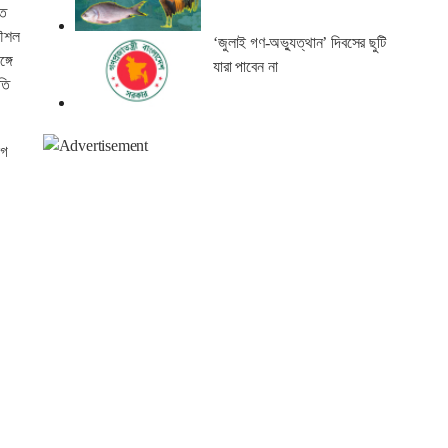
তে
কৌশল
‘জুলাই গণ-অভ্যুত্থান’ দিবসের ছুটি
্গে
যারা পাবেন না
তি
োগ