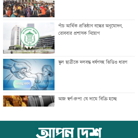
দেশে আজকের স্বর্ণ-রুপার বাজারদর
পাঁচ আর্থিক প্রতিষ্ঠান বন্ধের অনুমোদন,
রোববার প্রশাসক নিয়োগ
ব্র্যাক ইউনিভার্সিটিতে বিশ্ব পরিবেশ-প্রকৃতি
স্কুল ছাত্রীকে দলবদ্ধ ধর্ষণসহ ভিডিও ধারণ
সংরক্ষণ দিবস উদযাপন
বিএমএসএস গোল্ডেন অ্যাওয়ার্ড পেলেন
আজ স্বর্ণ-রুপা যে দামে বিক্রি হচ্ছে
হাবিবুর রহমান
বৃক্ষমেলা শেষ, এখন মূল কাজ শুরু:
ইউএস-বাংলা এয়ারলাইন্সে নিয়োগ বিজ্ঞপ্তি