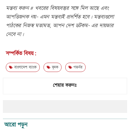
মন্তব্য করুন # খবরের বিষয়বস্তুর সঙ্গে মিল আছে এবং
আপত্তিজনক নয়- এমন মন্তব্যই প্রদর্শিত হবে। মন্তব্যগুলো
পাঠকের নিজস্ব মতামত, আপন দেশ ডটকম- এর দায়ভার
নেবে না।
সম্পর্কিত বিষয়:
বাংলাদেশ ব্যাংক
দুদক
গভর্নর
শেয়ার করুনঃ
আরো পড়ুন