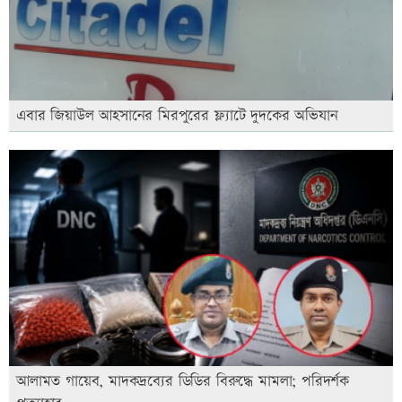
এবার জিয়াউল আহসানের মিরপুরের ফ্ল্যাটে দুদকের অভিযান
আলামত গায়েব, মাদকদ্রব্যের ডিডির বিরুদ্ধে মামলা; পরিদর্শক