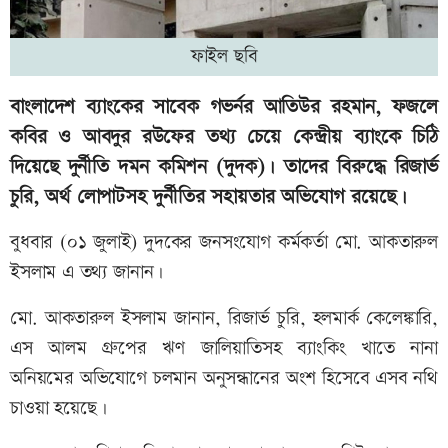
ফাইল ছবি
বাংলাদেশ ব্যাংকের সাবেক গভর্নর আতিউর রহমান, ফজলে
কবির ও আবদুর রউফের তথ্য চেয়ে কেন্দ্রীয় ব্যাংকে চিঠি
দিয়েছে দুর্নীতি দমন কমিশন (দুদক)। তাদের বিরুদ্ধে রিজার্ভ
চুরি, অর্থ লোপাটসহ দুর্নীতির সহায়তার অভিযোগ রয়েছে।
বুধবার (০১ জুলাই) দুদকের জনসংযোগ কর্মকর্তা মো. আকতারুল
ইসলাম এ তথ্য জানান।
মো. আকতারুল ইসলাম জানান, রিজার্ভ চুরি, হলমার্ক কেলেঙ্কারি,
এস আলম গ্রুপের ঋণ জালিয়াতিসহ ব্যাংকিং খাতে নানা
অনিয়মের অভিযোগে চলমান অনুসন্ধানের অংশ হিসেবে এসব নথি
চাওয়া হয়েছে।