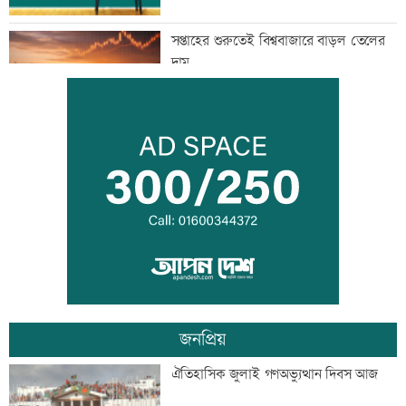
সপ্তাহের শুরুতেই বিশ্ববাজারে বাড়ল তেলের
দাম
সোমবার রাজধানীর যেসব দোকান-মার্কেট
বন্ধ
সৌদিতে সোফা কারখানায় ভয়াবহ আগুন, ১৬
বাংলাদেশি নিহত
জনপ্রিয়
এসএসসি-সমমানের ফল প্রকাশ আজ,
ঐতিহাসিক জুলাই গণঅভ্যুত্থান দিবস আজ
যেভাবে দেখবেন