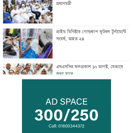
প্রধানমন্ত্রী
প্রাইম মিনিস্টার গোল্ডকাপ ফুটবল টুর্নামেন্টে
সংঘর্ষ, আহত ২৪
এসএসসির ফলপ্রকাশ ১০ আগস্ট, যেভাবে
জানা যাবে
দরপত্র ছাড়াই ২০০ ইলেকট্রিক বাস কেনার
নীতিগত অনুমোদন