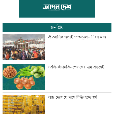
তনু হত্যার আসামি সাবেক সেনাসদস্য
হাফিজুরকে আত্মসমর্পণের নির্দেশ
জনপ্রিয়
দুদকের মামলায় ঢাকা ব্যাংকের ৪ কর্মকর্তার
ঐতিহাসিক জুলাই গণঅভ্যুত্থান দিবস আজ
কারাদণ্ড
জিয়াউর রহমান দেশে প্রথম সবুজ বিপ্লবের
সবজি-কাঁচামরিচ-পেয়াজের দাম বাড়ছেই
ডাক দিয়েছিলেন: পরিবেশমন্ত্রী
প্রথম শ্রেণিতে ভর্তি লটারিতে
আজ দেশে যে দামে বিক্রি হচ্ছে স্বর্ণ