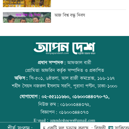
মেঘনার ভাঙনরোধে জিও ব্যাগ প্রকল্পে
আজ বিশ্ব বন্ধু দিবস
অনিয়ম, এলাকাবাসীর মানববন্ধন
বাংলাদেশি পাঁচ হাজার কৃষি শ্রমিক নেবে
স্কুল ছাত্রীকে দলবদ্ধ ধর্ষণসহ ভিডিও ধারণ
ওমান
প্রধান সম্পাদক:
আফজাল বারী
প্রোমিতা আফরিন কর্তৃক সম্পাদিত ও প্রকাশিত
অফিস:
সি-৫০১, ৬ষ্ঠতলা, আল রাজী কমপ্লেক্স, ১৬৬-১৬৭
স্বর্ণ খাতকে আনুষ্ঠানিক কাঠামোয় আনছে
প্রতিমন্ত্রীকে ঘিরে ভাইরাল ভিডিওতে ছবি
শহীদ সৈয়দ নজরুল ইসলাম সরণি, পুরানা পল্টন, ঢাকা-১০০০
সরকার, মতামত চাইল মন্ত্রণালয়
জুড়ে অপপ্রচার: এলিন
যোগাযোগ:
০২-৫৫১১১৬৬০
,
০১৬০০৩৪৪৩৭০-৭১,
নিউজ রুম:
০১৬০০৩৪৪৩৭২,
বিজ্ঞাপন:
০১৬০০৩৪৪৩৭৩
গবেষণা-দক্ষতা উন্নয়নে বাংলাদেশ-অস্ট্রেলিয়ার
বিশ্ব মাতৃদুগ্ধ দিবস আজ
E-mail:
apandeshnews@gmail.com
নতুন উদ্যোগ
শীর্ষ সংবাদ:
দেশের বিরুদ্ধে একটি দল চক্রান্ত করছে : রিজভী
সাকিবের বাড়ি