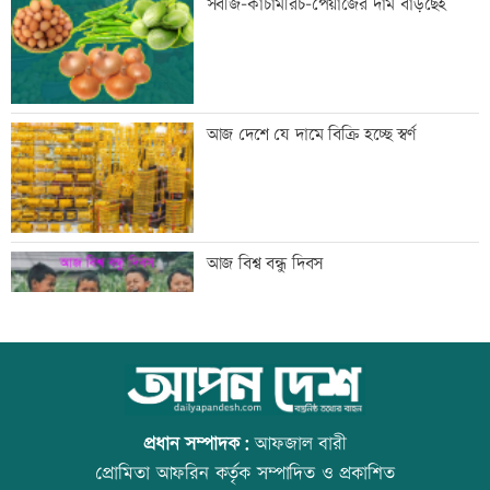
সবজি-কাঁচামরিচ-পেয়াজের দাম বাড়ছেই
কারাদণ্ড
জিয়াউর রহমান দেশে প্রথম সবুজ বিপ্লবের
আজ দেশে যে দামে বিক্রি হচ্ছে স্বর্ণ
ডাক দিয়েছিলেন: পরিবেশমন্ত্রী
প্রথম শ্রেণিতে ভর্তি লটারিতে
আজ বিশ্ব বন্ধু দিবস
মেঘনার ভাঙনরোধে জিও ব্যাগ প্রকল্পে
স্কুল ছাত্রীকে দলবদ্ধ ধর্ষণসহ ভিডিও ধারণ
অনিয়ম, এলাকাবাসীর মানববন্ধন
প্রধান সম্পাদক:
আফজাল বারী
প্রোমিতা আফরিন কর্তৃক সম্পাদিত ও প্রকাশিত