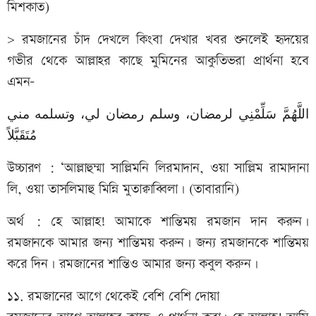
মিশকাত)
> রমজানের চাঁদ দেখলে কিংবা দেখার খবর শুনলেই হৃদয়ের
গভীর থেকে আল্লাহর কাছে মুমিনের আকুতিভরা প্রার্থনা হবে
এমন-
اللَّهُمَّ سَلِّمْنِي لرمضان، وسلم رمضان لي، وتسلمه مني
مُتَقَبَّلاً
উচ্চারণ : ‘আল্লাহুম্মা সাল্লিমনি লিরমাদান, ওয়া সাল্লিম রামাদানা
লি, ওয়া তাসলিমাহু মিন্নি মুতাক্বাব্বিলা। (তাবারানি)
অর্থ : হে আল্লাহ! আমাকে শান্তিময় রমজান দান করুন।
রমজানকে আমার জন্য শান্তিময় করুন। জন্য রমজানকে শান্তিময়
করে দিন। রমজানের শান্তিও আমার জন্য কবুল করুন।
১১. রমজানের আগে থেকেই বেশি বেশি দোয়া