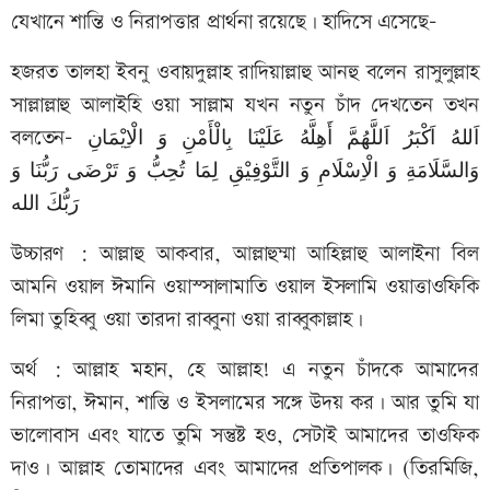
যেখানে শান্তি ও নিরাপত্তার প্রার্থনা রয়েছে। হাদিসে এসেছে-
হজরত তালহা ইবনু ওবায়দুল্লাহ রাদিয়াল্লাহু আনহু বলেন রাসুলুল্লাহ
সাল্লাল্লাহু আলাইহি ওয়া সাল্লাম যখন নতুন চাঁদ দেখতেন তখন
বলতেন- اَللهُ اَكْبَرُ اَللَّهُمَّ أَهِلَّهُ عَلَيْنَا بِالْأَمْنِ وَ الْاِيْمَانِ
وَالسَّلَامَةِ وَ الْاِسْلَامِ وَ التَّوْفِيْقِ لِمَا تُحِبُّ وَ تَرْضَى رَبُّنَا وَ
رَبُّكَ الله
উচ্চারণ : আল্লাহু আকবার, আল্লাহুম্মা আহিল্লাহু আলাইনা বিল
আমনি ওয়াল ঈমানি ওয়াস্সালামাতি ওয়াল ইসলামি ওয়াত্তাওফিকি
লিমা তুহিব্বু ওয়া তারদা রাব্বুনা ওয়া রাব্বুকাল্লাহ।
অর্থ : আল্লাহ মহান, হে আল্লাহ! এ নতুন চাঁদকে আমাদের
নিরাপত্তা, ঈমান, শান্তি ও ইসলামের সঙ্গে উদয় কর। আর তুমি যা
ভালোবাস এবং যাতে তুমি সন্তুষ্ট হও, সেটাই আমাদের তাওফিক
দাও। আল্লাহ তোমাদের এবং আমাদের প্রতিপালক। (তিরমিজি,