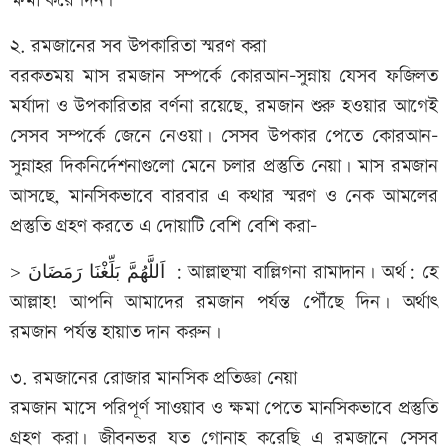
ক্ষমা করে দিন।
২. রমজানের সব উপকারিতা স্মরণ করা
বরকতময় মাস রমজান সম্পর্কে কোরআন-সুন্নায় যেসব ফজিলত
মর্যাদা ও উপকারিতার বর্ণনা রয়েছে, রমজান শুরু হওয়ার আগেই
সেসব সম্পর্কে জেনে নেওয়া। সেসব উপকার পেতে কোরআন-
সুন্নাহর দিকনির্দেশনাগুলো মেনে চলার প্রস্তুতি নেয়া। মাস রমজান
আসছে, মানসিকভাবে বারবার এ কথার স্মরণ ও নেক আমলের
প্রস্তুতি গ্রহণ করতে এ দোয়াটি বেশি বেশি করা-
> اَللَّهُمَّ بَلِّغْنَا رَمَضَانَ : আল্লাহুম্মা বাল্লিগনা রামাদান। অর্থ: হে
আল্লাহ! আপনি আমাদের রমজান পর্যন্ত পৌঁছে দিন। অর্থাৎ
রমজান পর্যন্ত হায়াত দান করুন।
৩. রমজানের রোজার মানসিক প্রতিজ্ঞা নেয়া
রমজান মাসে পরিপূর্ণ সাওয়াব ও ক্ষমা পেতে মানসিকভাবে প্রস্তুতি
গ্রহণ করা। জীবনভর যত গোনাহ করেছি এ রমজানে সেসব