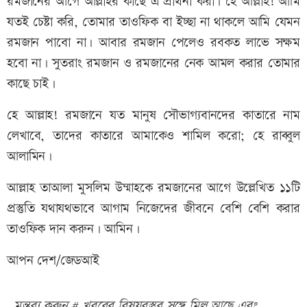
রমজানের আগে আল্লাহর কাছে এ প্রার্থনা করা। হে আল্লাহ! আমি
যতই চেষ্টা করি, তোমার তাওফিক বা ইচ্ছা না থাকলে আমি যেমন
রমজান পাবো না। আবার রমজান পেলেও রবকত লাভে সক্ষম
হবো না। সুতরাং রমজান ও রমজানের নেক আমল করার তোমার
কাছে চাই।
হে আল্লাহ! রমজানে যত মানুষ সৌভাগ্যবানদের কাতারে নাম
লেখাবে, তাদের কাতারে আমাকেও শামিল করো; হে রাব্বুল
আলামিন।
আল্লাহ তাআলা মুসলিম উম্মাহকে রমজানের আগে উল্লেখিত ১১টি
প্রস্তুতি যথাযথভাবে আগাম নিজেদের জীবনে বেশি বেশি করার
তাওফিক দান করুন। আমিন।
আপন দেশ/জেডআই
মন্তব্য করুন # খবরের বিষয়বস্তুর সঙ্গে মিল আছে এবং