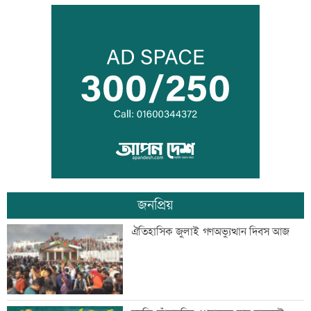
এসএসসির ফলপ্রকাশ ১০ আগস্ট, যেভাবে
জানা যাবে
দরপত্র ছাড়াই ২০০ ইলেকট্রিক বাস কেনার
নীতিগত অনুমোদন
জনপ্রিয়
তনু হত্যার আসামি সাবেক সেনাসদস্য
ঐতিহাসিক জুলাই গণঅভ্যুত্থান দিবস আজ
হাফিজুরকে আত্মসমর্পণের নির্দেশ
দুদকের মামলায় ঢাকা ব্যাংকের ৪ কর্মকর্তার