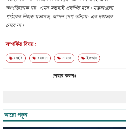
আপত্তিজনক নয়- এমন মন্তব্যই প্রদর্শিত হবে। মন্তব্যগুলো
পাঠকের নিজস্ব মতামত, আপন দেশ ডটকম- এর দায়ভার
নেবে না।
সম্পর্কিত বিষয়:
সেহরি
রমজান
নামাজ
ইফতার
শেয়ার করুনঃ
আরো পড়ুন