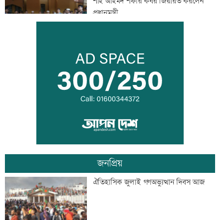
শাহ আহমদ শফীর কবর জিয়ারত করলেন
প্রধানমন্ত্রী
সাঁওতাল হত্যা বিচারের দাবিতে বিক্ষোভ
আইনজীবী জামাতার বিরুদ্ধে শ্বশুরের
মানববন্ধন
জনপ্রিয়
ইলিয়াস আলী গুম: উইং কমান্ডারের বিরুদ্ধে
ঐতিহাসিক জুলাই গণঅভ্যুত্থান দিবস আজ
পরোয়ানা