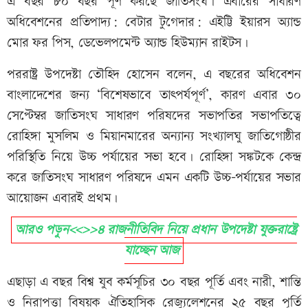
এ বছর ৮০ বছর পূর্ণ করছে জাতিসংঘ। এবারের সাধারণ
অধিবেশনের প্রতিপাদ্য: বেটার টুগেদার: এইট্টি ইয়ারস অ্যান্ড
মোর ফর পিস, ডেভেলপমেন্ট অ্যান্ড হিউম্যান রাইটস।
পররাষ্ট্র উপদেষ্টা তৌহিদ হোসেন বলেন, এ বছরের অধিবেশন
বাংলাদেশের জন্য ‘বিশেষভাবে তাৎপর্যপূর্ণ’, কারণ এবার ৩০
সেপ্টেম্বর জাতিসংঘ সাধারণ পরিষদের সভাপতির সভাপতিত্বে
রোহিঙ্গা মুসলিম ও মিয়ানমারের অন্যান্য সংখ্যালঘু জাতিগোষ্ঠীর
পরিস্থিতি নিয়ে উচ্চ পর্যায়ের সভা হবে। রোহিঙ্গা সঙ্কটকে কেন্দ্র
করে জাতিসংঘ সাধারণ পরিষদে এমন একটি উচ্চ-পর্যায়ের সভার
আয়োজন এবারই প্রথম।
আরও পড়ুন<<>>৪ রাজনীতিবিদ নিয়ে প্রধান উপদেষ্টা যুক্তরাষ্ট্রে
যাচ্ছেন আজ
এছাড়া এ বছর বিশ্ব যুব কর্মসূচির ৩০ বছর পূর্তি এবং নারী, শান্তি
ও নিরাপত্তা বিষয়ক ঐতিহাসিক রেজ্যুলেশনের ২৫ বছর পূর্তি