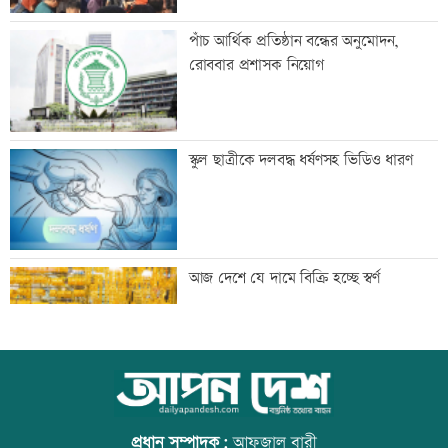
আইসাকা ঢাকা চ্যাপ্টারের নতুন সভাপতি
পাঁচ আর্থিক প্রতিষ্ঠান বন্ধের অনুমোদন,
আজাদ, সেক্রেটারি ফারুক
রোববার প্রশাসক নিয়োগ
প্রবীণ সাংবাদিক মৃণাল কৃষ্ণ আর নেই
স্কুল ছাত্রীকে দলবদ্ধ ধর্ষণসহ ভিডিও ধারণ
দেশের মানুষকে দেয়া জবান রক্ষা করতে
আজ দেশে যে দামে বিক্রি হচ্ছে স্বর্ণ
চাই: প্রধানমন্ত্রী
আদিবাসী দিবসে রাঙামাটিতে বর্ণাঢ্য
আজ বিশ্ব বন্ধু দিবস
শোভাযাত্রা
প্রধান সম্পাদক:
আফজাল বারী