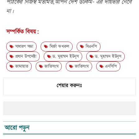
পাঠকের নিজস্ব মতামত,আপন দেশ ডটকম- এর দায়ভার নেবে
না।
সম্পর্কিত বিষয়:
সাধারণ সভা
মির্জা ফখরুল
বিএনপি
প্রধান উপদেষ্টা
ড. মুহাম্মদ ইউনূস
ড. মুহাম্মদ ইউনূস
জামায়াত
জাতিসংঘ
জাতিসংঘ
এনসিপি
শেয়ার করুনঃ
আরো পড়ুন