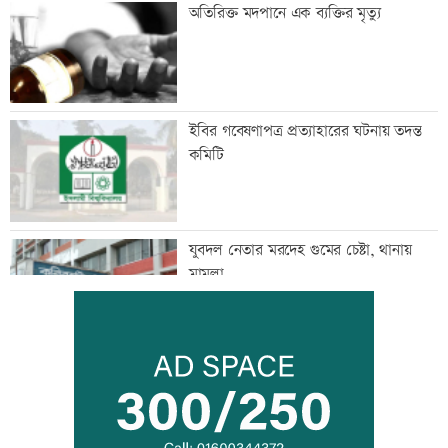
অতিরিক্ত মদপানে এক ব্যক্তির মৃত্যু
ইবির গবেষণাপত্র প্রত্যাহারের ঘটনায় তদন্ত
কমিটি
যুবদল নেতার মরদেহ গুমের চেষ্টা, থানায়
মামলা
দেশকে কী দিতে পারলাম, সেটিই গুরুত্বপূর্ণ:
প্রধানমন্ত্রী