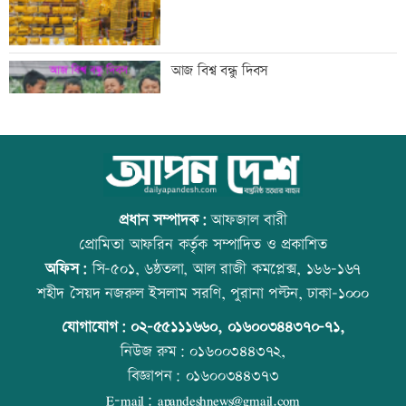
মেসিকে বোমা মেরে উড়িয়ে দেয়ার হুমকি
আজ বিশ্ব বন্ধু দিবস
ব্যাংক এশিয়াতে নিয়োগ বিজ্ঞপ্তি
উত্থান-পতনের বাজারে আজ স্বর্ণের ভরি কত
প্রধান সম্পাদক:
আফজাল বারী
প্রোমিতা আফরিন কর্তৃক সম্পাদিত ও প্রকাশিত
অফিস:
সি-৫০১, ৬ষ্ঠতলা, আল রাজী কমপ্লেক্স, ১৬৬-১৬৭
‘শেখ হাসিনার রাজনৈতিক তৎপরতার দায়
কোরআন-হাদিসে নামাজ না পড়ার শাস্তি
শহীদ সৈয়দ নজরুল ইসলাম সরণি, পুরানা পল্টন, ঢাকা-১০০০
ভারত এড়াতে পারে না’
যোগাযোগ:
০২-৫৫১১১৬৬০
,
০১৬০০৩৪৪৩৭০-৭১,
নিউজ রুম:
০১৬০০৩৪৪৩৭২,
বিজ্ঞাপন:
০১৬০০৩৪৪৩৭৩
‘আরেকটি বিশ্বকাপ খেলার সামর্থ্য নেই’
আজ স্বর্ণ-রুপা যে দামে বিক্রি হচ্ছে
E-mail:
apandeshnews@gmail.com