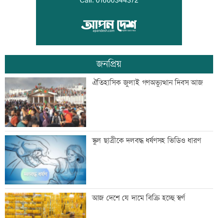
ভেজা চুলে ঘুমাচ্ছেন? জানুন এর প্রভাব
জনপ্রিয়
যুক্তরাষ্ট্রে এক মাসে ৫১ হাজার অভিবাসী
ঐতিহাসিক জুলাই গণঅভ্যুত্থান দিবস আজ
গ্রেফতার
কালীগঞ্জের সেন্ট নিকোলাস চার্চ: ঐতিহ্য ও
স্কুল ছাত্রীকে দলবদ্ধ ধর্ষণসহ ভিডিও ধারণ
সম্প্রীতির প্রতীক
‘শিশুদের সুস্থ বিকাশে নিয়মিত স্বাস্থ্য পরীক্ষা
আজ দেশে যে দামে বিক্রি হচ্ছে স্বর্ণ
গুরুত্বপূর্ণ’