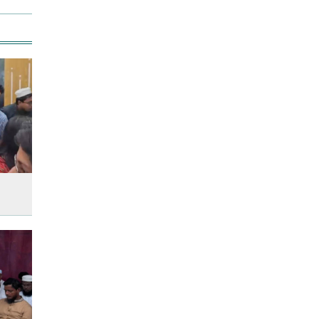
উত্থান-পতনের বাজারে আজ স্বর্ণের
ভরি কত
স্কুল ছাত্রীকে দলবদ্ধ ধর্ষণসহ ভিডিও
ধারণ
লতিফ সিদ্দিকীকে কারাগারে
পাঠানোর নির্দেশ
আজ দেশে স্বর্ণের দাম বাড়ল নাকি
কমলো
আনসার-ভিডিপির উদ্যোগে সড়ক