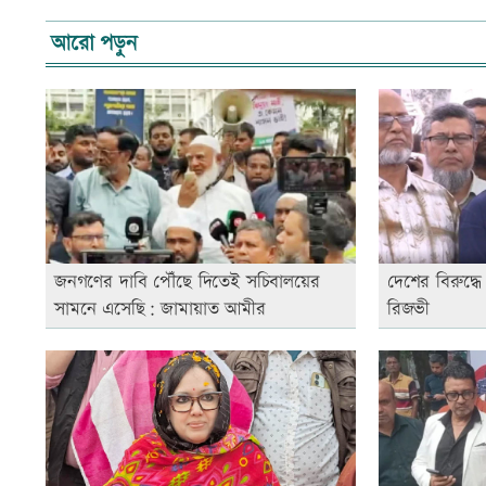
আরো পড়ুন
জনগণের দাবি পৌঁছে দিতেই সচিবালয়ের
দেশের বিরুদ্ধে
সামনে এসেছি: জামায়াত আমীর
রিজভী