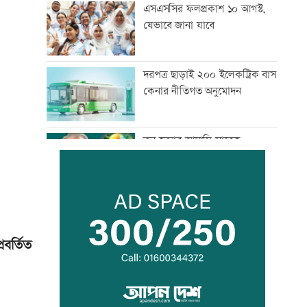
এসএসসির ফলপ্রকাশ ১০ আগস্ট,
যেভাবে জানা যাবে
দরপত্র ছাড়াই ২০০ ইলেকট্রিক বাস
কেনার নীতিগত অনুমোদন
তনু হত্যার আসামি সাবেক
সেনাসদস্য হাফিজুরকে
আত্মসমর্পণের নির্দেশ
দুদকের মামলায় ঢাকা ব্যাংকের ৪
কর্মকর্তার কারাদণ্ড
বর্তিত
জিয়াউর রহমান দেশে প্রথম সবুজ
বিপ্লবের ডাক দিয়েছিলেন:
পরিবেশমন্ত্রী