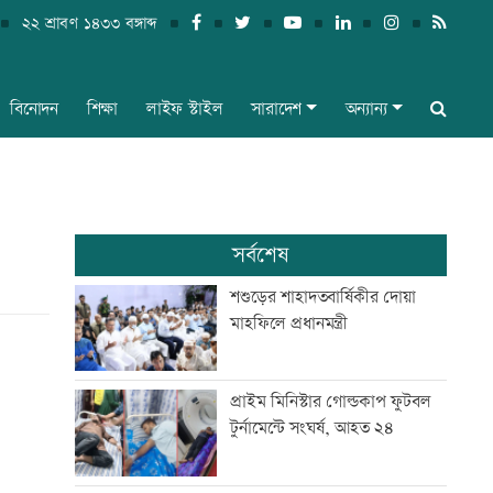
২২ শ্রাবণ ১৪৩৩ বঙ্গাব্দ
বিনোদন
শিক্ষা
লাইফ স্টাইল
সারাদেশ
অন্যান্য
সর্বশেষ
শশুড়ের শাহাদতবার্ষিকীর দোয়া
মাহফিলে প্রধানমন্ত্রী
প্রাইম মিনিস্টার গোল্ডকাপ ফুটবল
টুর্নামেন্টে সংঘর্ষ, আহত ২৪