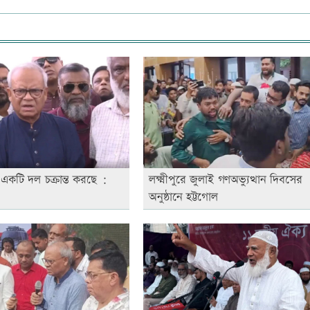
 একটি দল চক্রান্ত করছে :
লক্ষ্মীপুরে জুলাই গণঅভ্যুত্থান দিবসের
অনুষ্ঠানে হট্টগোল