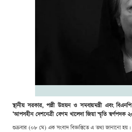
স্থানীয় সরকার, পল্লী উন্নয়ন ও সমবায়মন্ত্রী এবং বি
‘আপসহীন দেশনেত্রী বেগম খালেদা জিয়া স্মৃতি স্বর্ণপদক ২
শুক্রবার (০৮ মে) এক সংবাদ বিজ্ঞপ্তিতে এ তথ্য জানানো হয়।