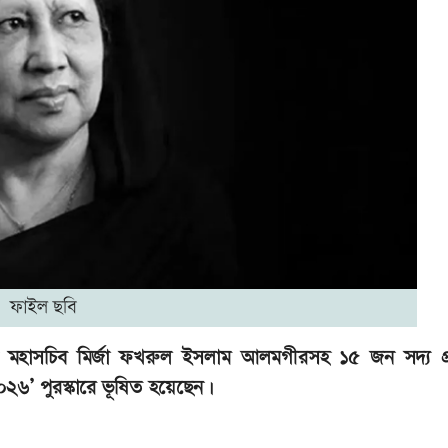
ফাইল ছবি
এনপি মহাসচিব মির্জা ফখরুল ইসলাম আলমগীরসহ ১৫ জন সদ্য প্র
০২৬’ পুরস্কারে ভূষিত হয়েছেন।