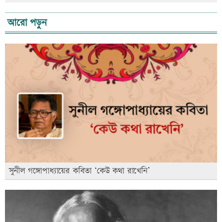
আরো পড়ুন
সুনীল গঙ্গোপাধ্যায়ের কবিতা ‘কেউ কথা রাখেনি’