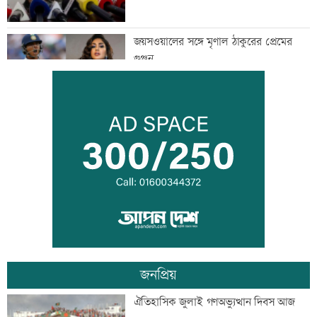
জয়সওয়ালের সঙ্গে মৃণাল ঠাকুরের প্রেমের
গুঞ্জন
ইউএনওদের মানুষের কল্যাণে কাজ করার
আহবান প্রধানমন্ত্রীর
কালীগঞ্জে ৩ মাদকসেবীকে কারাদণ্ড
জনপ্রিয়
স্বেচ্ছাসেবী ফোরামের মাসব্যাপী আবৃত্তি
ঐতিহাসিক জুলাই গণঅভ্যুত্থান দিবস আজ
চিত্রাঙ্কন প্রতিযোগিতা