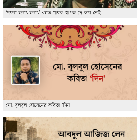
‘ময়না ছলাৎ ছলাৎ’ খ্যাত গায়ক স্বাগত দে আর নেই
মো. বুলবুল হোসেনের কবিতা ‘দিন’