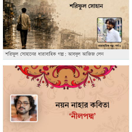
শরিফুল সোহানের ধারাবাহিক গল্প: আবদুল আজিজ লেন