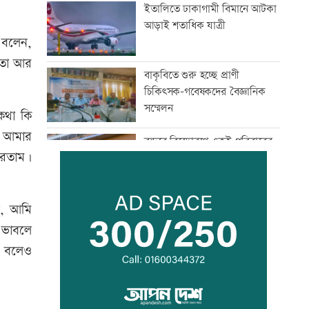
ইতালিতে ঢাকাগামী বিমানে আটকা
আড়াই শতাধিক যাত্রী
ী বলেন,
ে তো আর
বাকৃবিতে শুরু হচ্ছে প্রাণী
চিকিৎসক-গবেষকদের বৈজ্ঞানিক
সম্মেলন
 কথা কি
া আমার
বন্দরে বিস্ফোরণে একই পরিবারের
করতাম।
৩ জন দগ্ধ
পাঁচ আর্থিক প্রতিষ্ঠান বন্ধের
ন, আমি
অনুমোদন, রোববার প্রশাসক
 ভাবলে
নিয়োগ
ে বলেও
ঢাকা-ময়মনসিংহ রেল যোগাযোগ
স্বাভাবিক