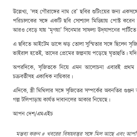
উল্লেখ্য, ‘লহ গৌরাঙ্গের নাম রে’ ছবির শুটিংয়ের জন্য একস
পরিচালকের সঙ্গে একটি ছবি সোশ্যাল মিডিয়ায় পোস্ট করেন 
আরও বেড়ে যায় ‘মৃগয়া’ সিনেমার সাফল্য উদ্‌যাপনের পার্টিতে
এ ছবিতে আইটেম ডান্সে ঝড় তোলা সুস্মিতার সঙ্গে ছিলেন সৃজি
ভাইরাল হতেই, তাদের প্রেমের জল্পনায় পড়েছে ঘৃতাহুতি। যদ
অপরদিকে, সৃজিতকে নিয়ে এমন আলোচনা এবারই প্রথম নয়।
চক্রবর্তীসহ একাধিক নায়িকার।
এদিকে, স্ত্রী মিথিলার সঙ্গে সৃজিতের সম্পর্কের অবনতির গুঞ্জ
গল্প টলিপাড়ায় কার্যত দাবানলের আকার নিয়েছে।
আপন দেশ/এমএইচ
মন্তব্য করুন # খবরের বিষয়বস্তুর সঙ্গে মিল আছে এবং আপত্ত