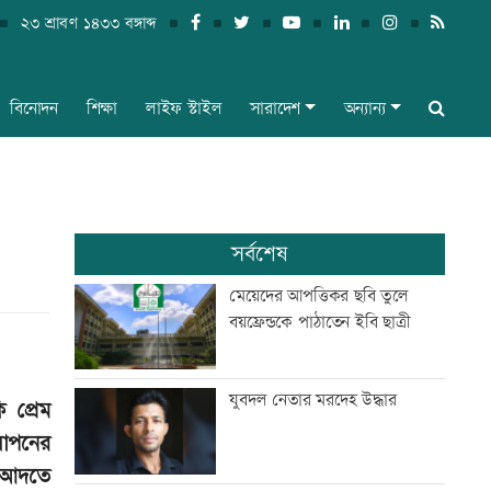
২৩ শ্রাবণ ১৪৩৩ বঙ্গাব্দ
বিনোদন
শিক্ষা
লাইফ স্টাইল
সারাদেশ
অন্যান্য
সর্বশেষ
মেয়েদের আপত্তিকর ছবি তুলে
বয়ফ্রেন্ডকে পাঠাতেন ইবি ছাত্রী
যুবদল নেতার মরদেহ উদ্ধার
 প্রেম
যাপনের
ে আদতে