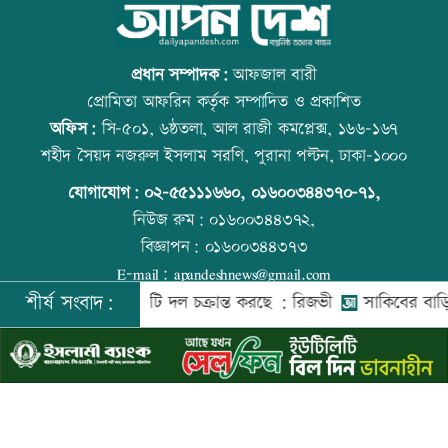
বাংলাদেশি পাঁচ হাজার কৃষি শ্রমিক নেবে
স্কুল ছাত্রীকে দলবদ্ধ ধর্ষণসহ ভিডিও ধারণ
ওমান
প্রধান সম্পাদক:
আফজাল বারী
প্রোমিতা আফরিন কর্তৃক সম্পাদিত ও প্রকাশিত
অফিস:
সি-৫০১, ৬ষ্ঠতলা, আল রাজী কমপ্লেক্স, ১৬৬-১৬৭
স্বর্ণ খাতকে আনুষ্ঠানিক কাঠামোয় আনছে
প্রতিমন্ত্রীকে ঘিরে ভাইরাল ভিডিওতে ছবি
শহীদ সৈয়দ নজরুল ইসলাম সরণি, পুরানা পল্টন, ঢাকা-১০০০
সরকার, মতামত চাইল মন্ত্রণালয়
জুড়ে অপপ্রচার: এলিন
যোগাযোগ:
০২-৫৫১১১৬৬০
,
০১৬০০৩৪৪৩৭০-৭১,
নিউজ রুম:
০১৬০০৩৪৪৩৭২,
বিজ্ঞাপন:
০১৬০০৩৪৪৩৭৩
গবেষণা-দক্ষতা উন্নয়নে বাংলাদেশ-অস্ট্রেলিয়ার
বিশ্ব মাতৃদুগ্ধ দিবস আজ
E-mail:
apandeshnews@gmail.com
নতুন উদ্যোগ
শীর্ষ সংবাদ:
ের বিরুদ্ধে একটি দল চক্রান্ত করছে : রিজভী
সাকিবের বাড়িতে হাম
©
২০২৬ |
আপন দেশ ডটকম
কর্তৃক সর্বসত্ব ® সংরক্ষিত | উন্নয়নে
ইমিথমেকারস.কম
বিমানবন্দরে বাড়ছে নিরাপত্তা, বসছে অ্যান্টি-
আজ স্বর্ণ-রুপা যে দামে বিক্রি হচ্ছে
ড্রোন সিস্টেম