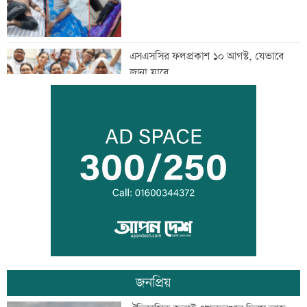
এসএসসির ফলপ্রকাশ ১০ আগস্ট, যেভাবে
জানা যাবে
দরপত্র ছাড়াই ২০০ ইলেকট্রিক বাস কেনার
নীতিগত অনুমোদন
তনু হত্যার আসামি সাবেক সেনাসদস্য
হাফিজুরকে আত্মসমর্পণের নির্দেশ
জনপ্রিয়
দুদকের মামলায় ঢাকা ব্যাংকের ৪ কর্মকর্তার