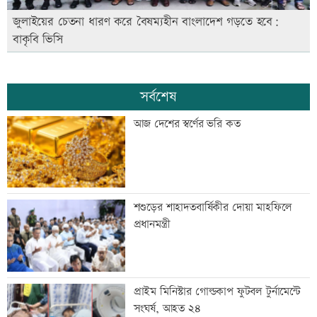
জুলাইয়ের চেতনা ধারণ করে বৈষম্যহীন বাংলাদেশ গড়তে হবে:
বাকৃবি ভিসি
সর্বশেষ
আজ দেশের স্বর্ণের ভরি কত
শশুড়ের শাহাদতবার্ষিকীর দোয়া মাহফিলে
প্রধানমন্ত্রী
প্রাইম মিনিস্টার গোল্ডকাপ ফুটবল টুর্নামেন্টে
সংঘর্ষ, আহত ২৪