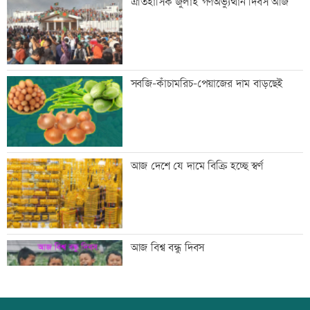
ঐতিহাসিক জুলাই গণঅভ্যুত্থান দিবস আজ
কারাদণ্ড
জিয়াউর রহমান দেশে প্রথম সবুজ বিপ্লবের
সবজি-কাঁচামরিচ-পেয়াজের দাম বাড়ছেই
ডাক দিয়েছিলেন: পরিবেশমন্ত্রী
প্রথম শ্রেণিতে ভর্তি লটারিতে
আজ দেশে যে দামে বিক্রি হচ্ছে স্বর্ণ
মেঘনার ভাঙনরোধে জিও ব্যাগ প্রকল্পে
আজ বিশ্ব বন্ধু দিবস
অনিয়ম, এলাকাবাসীর মানববন্ধন