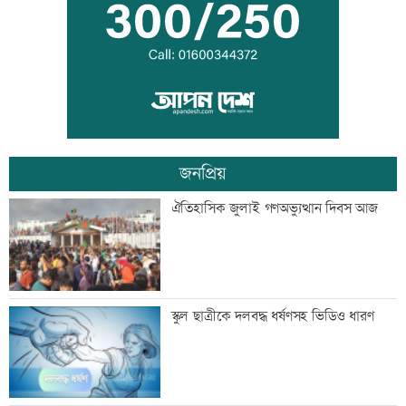
গ্রেফতার
‘জীবনের সবচেয়ে খারাপ সিদ্ধান্ত ছিল কপালে
ইনজেকশন’
জনপ্রিয়
‘তারেক রহমানকেও আয়নাঘরে বন্দি রেখে
ঐতিহাসিক জুলাই গণঅভ্যুত্থান দিবস আজ
নির্যাতন করা হয়েছিল’
‘জুলাই জাদুঘরে কোনো ধরনের দলীয়
স্কুল ছাত্রীকে দলবদ্ধ ধর্ষণসহ ভিডিও ধারণ
ইতিহাস দেখতে চাই না’