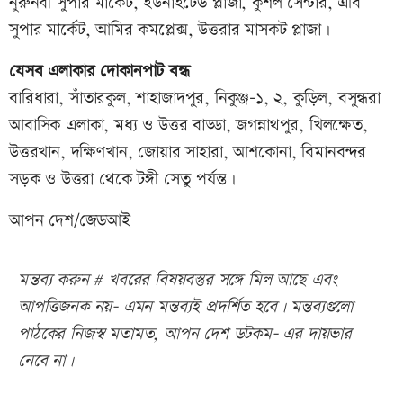
নুরুনবী সুপার মার্কেট, ইউনাইটেড প্লাজা, কুশল সেন্টার, এবি
সুপার মার্কেট, আমির কমপ্লেক্স, উত্তরার মাসকট প্লাজা।
যেসব এলাকার দোকানপাট বন্ধ
বারিধারা, সাঁতারকুল, শাহাজাদপুর, নিকুঞ্জ-১, ২, কুড়িল, বসুন্ধরা
আবাসিক এলাকা, মধ্য ও উত্তর বাড্ডা, জগন্নাথপুর, খিলক্ষেত,
উত্তরখান, দক্ষিণখান, জোয়ার সাহারা, আশকোনা, বিমানবন্দর
সড়ক ও উত্তরা থেকে টঙ্গী সেতু পর্যন্ত।
আপন দেশ/জেডআই
মন্তব্য করুন # খবরের বিষয়বস্তুর সঙ্গে মিল আছে এবং
আপত্তিজনক নয়- এমন মন্তব্যই প্রদর্শিত হবে। মন্তব্যগুলো
পাঠকের নিজস্ব মতামত, আপন দেশ ডটকম- এর দায়ভার
নেবে না।