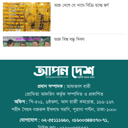
রাজনৈতিক সম্পৃক্ততা যেন পেশাগত জীবনে
আজ দেশে যে দামে বিক্রি হচ্ছে স্বর্ণ
বিঘ্ন না ঘটায়: প্রধানমন্ত্রী
ঠাকুরগাঁওয়ে ‘ফিল্মি কায়দায়’ পুলিশের
আজ বিশ্ব বন্ধু দিবস
হেফাজত থেকে পালালেন আসামি
রংপুর-লালমনিরহাট রুটে ট্রেন চলাচল বন্ধ
উত্থান-পতনের বাজারে আজ স্বর্ণের ভরি কত
প্রধান সম্পাদক:
আফজাল বারী
প্রোমিতা আফরিন কর্তৃক সম্পাদিত ও প্রকাশিত
অফিস:
সি-৫০১, ৬ষ্ঠতলা, আল রাজী কমপ্লেক্স, ১৬৬-১৬৭
নাটোরে বাস-ভুটভুটির সংঘর্ষে তিন গরু
কোরআন-হাদিসে নামাজ না পড়ার শাস্তি
শহীদ সৈয়দ নজরুল ইসলাম সরণি, পুরানা পল্টন, ঢাকা-১০০০
ব্যবসায়ী নিহত
যোগাযোগ:
০২-৫৫১১১৬৬০
,
০১৬০০৩৪৪৩৭০-৭১,
নিউজ রুম:
০১৬০০৩৪৪৩৭২,