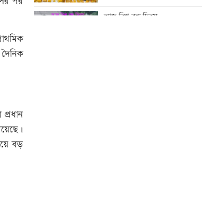
সের পর
গ্রেফতার
আজ বিশ্ব বন্ধু দিবস
মাছ লুটের ঘটনায় আ.লীগ নেতার
রাথমিক
বিরুদ্ধে সংবাদ সম্মেলন
 দৈনিক
কোরআন-হাদিসে নামাজ না পড়ার
শাস্তি
সূচকের পতনে লেনদেন ৯৬৪ কোটি
টাকা
আজ স্বর্ণ-রুপা যে দামে বিক্রি হচ্ছে
 প্রধান
মিয়েছে।
বিদ্যুৎ-জ্বালানি নিয়ে বিভ্রান্তি সৃষ্টি
েয়ে বড়
করা হচ্ছে: প্রধানমন্ত্রী
আজ দেশে স্বর্ণের দাম বাড়ল নাকি
কমলো
ইউএস-বাংলা এয়ারলাইন্সে নিয়োগ
বিজ্ঞপ্তি