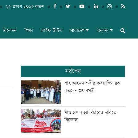
২৫ শ্রাবণ ১৪৩৩ বঙ্গাব্দ
বিনোদন
শিক্ষা
লাইফ স্টাইল
সারাদেশ
অন্যান্য
সর্বশেষ
শাহ আহমদ শফীর কবর জিয়ারত
করলেন প্রধানমন্ত্রী
সাঁওতাল হত্যা বিচারের দাবিতে
বিক্ষোভ