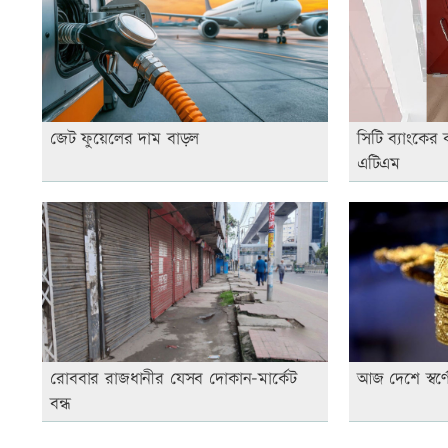
জেট ফুয়েলের দাম বাড়ল
সিটি ব্যাংকের 
এটিএম
রোববার রাজধানীর যেসব দোকান-মার্কেট
আজ দেশে স্বর্
বন্ধ