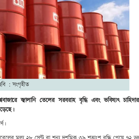
ছবি : সংগৃহীত
ববাজারে জ্বালানি তেলের সরবরাহ বৃদ্ধি এবং ভবিষ্যৎ চাহিদা
েড়েছে।
্স।
তি ব্যারেলের মূল্য ২৮ সেন্ট বা শূন্য দশমিক ৩৯ শতাংশ বৃদ্ধি পেয়ে ৭২ 