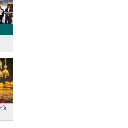
দাম, আজ থেকেই কার্যকর
‘জুলাই গণ-অভ্যুত্থান’ দিবসের ছুটি
যারা পাবেন না
 ভরি