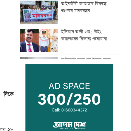
আইনজীবী জামাতার বিরুদ্ধে
শ্বশুরের মানববন্ধন
ইলিয়াস আলী গুম: উইং
কমান্ডারের বিরুদ্ধে পরোয়ানা
আইসাকা ঢাকা চ্যাপ্টারের নতুন
সভাপতি আজাদ, সেক্রেটারি ফারুক
প্রবীণ সাংবাদিক মৃণাল কৃষ্ণ আর
র দিকে
নেই
দেশের মানুষকে দেয়া জবান রক্ষা
করতে চাই: প্রধানমন্ত্রী
ডলার ২৯