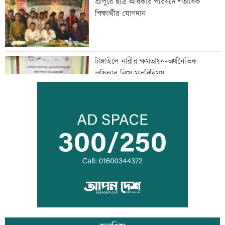
শ্রীপুরে ছাত্র অধিকার পরিষদে শতাধিক
শিক্ষার্থীর যোগদান
টাঙ্গাইলে নারীর ক্ষমতায়ন-অর্থনৈতিক
অধিকার নিয়ে মতবিনিময়
কুমিল্লা বোর্ডে পাসের হারে তলানিতে
নোয়াখালী
পঞ্চগড়ে ৩ শিক্ষাপ্রতিষ্ঠানের কেউ পাস করেনি