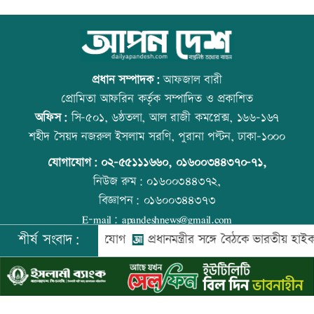
লক্ষ্মীপুরে সপ্তাহব্যাপী বৃক্ষরোপণ অভিযান-
কাঁচা মরিচের দাম কমলেও ডিমের দাম
বৃক্ষমেলা
বাড়তি
প্রধান সম্পাদক:
আফজাল বারী
প্রোমিতা আফরিন কর্তৃক সম্পাদিত ও প্রকাশিত
অফিস:
সি-৫০১, ৬ষ্ঠতলা, আল রাজী কমপ্লেক্স, ১৬৬-১৬৭
বিআইএ-বীমা ফোরামের সঙ্গে আইডিআরএ’র
আজ স্বর্ণ-রুপা যে দামে বিক্রি হচ্ছে
শহীদ সৈয়দ নজরুল ইসলাম সরণি, পুরানা পল্টন, ঢাকা-১০০০
মতবিনিময়
যোগাযোগ:
০২-৫৫১১১৬৬০
,
০১৬০০৩৪৪৩৭০-৭১,
নিউজ রুম:
০১৬০০৩৪৪৩৭২,
বিজ্ঞাপন:
০১৬০০৩৪৪৩৭৩
ঘুমন্ত ব্যক্তিকে জবাইয়ের চেষ্টা
এক দিনের ব্যবধানে কমলো স্বর্ণের দাম, আজ
E-mail:
apandeshnews@gmail.com
থেকেই কার্যকর
শীর্ষ সংবাদ:
া আত্মসাতের অভিযোগ
প্রধানমন্ত্রীর সঙ্গে বৈঠকে ভারতীয় হাইকমিশনার
©
২০২৬ |
আপন দেশ ডটকম
কর্তৃক সর্বসত্ব ® সংরক্ষিত | উন্নয়নে
ইমিথমেকারস.কম
সীমান্তে ৭৮ লাখ টাকার মাদকসহ আটক ২
স্বর্ণের দামে বড় লাফ, আজ থেকেই কার্যকর