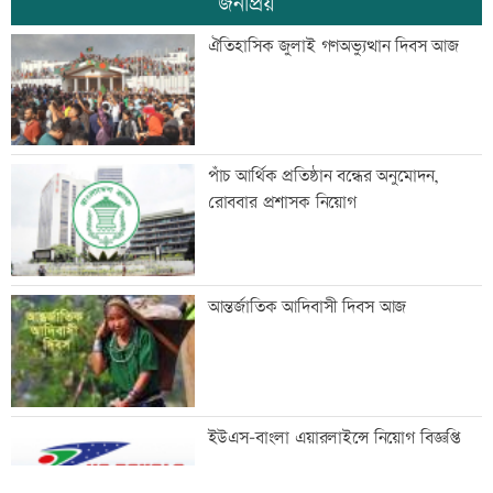
জনপ্রিয়
সিটি করপোরেশনের জনসম্পৃক্ততায়
ঐতিহাসিক জুলাই গণঅভ্যুত্থান দিবস আজ
গণমাধ্যমের সহায়তা প্রয়োজন: ডিএসসিসি
প্রশাসক
ব্যাংক রেজল্যুশন, ভিসা নীতি-মানবাধিকার
পাঁচ আর্থিক প্রতিষ্ঠান বন্ধের অনুমোদন,
কমিশন আইন অনুমোদন
রোববার প্রশাসক নিয়োগ
রেলস্টেশনে বুকিং সহকারীদের মানববন্ধন
আন্তর্জাতিক আদিবাসী দিবস আজ
জনগণ স্বৈরাচার-সন্ত্রাসের বিরুদ্ধে ঐক্যবদ্ধ:
ইউএস-বাংলা এয়ারলাইন্সে নিয়োগ বিজ্ঞপ্তি
জামায়াত আমীর