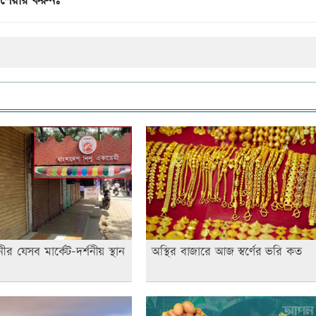
শেয়ার করুনঃ
র যেসব মার্কেট-দর্শনীয় স্থান
অস্থির বাজারে আজ স্বর্ণের ভরি কত