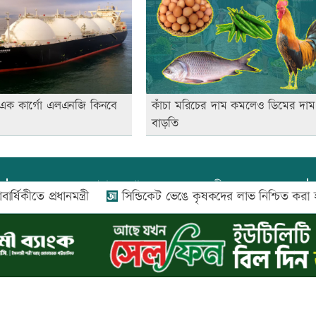
ে এক কার্গো এলএনজি কিনবে
কাঁচা মরিচের দাম কমলেও ডিমের দাম
বাড়তি
প্রধান সম্পাদক:
আফজাল বারী
 প্রধানমন্ত্রী
সিন্ডিকেট ভেঙে কৃষকদের লাভ নিশ্চিত করা হবে: আইনম
প্রোমিতা আফরিন কর্তৃক সম্পাদিত ও প্রকাশিত
অফিস:
সি-৫০১, ৬ষ্ঠতলা, আল রাজী কমপ্লেক্স, ১৬৬-১৬৭
শহীদ সৈয়দ নজরুল ইসলাম সরণি, পুরানা পল্টন, ঢাকা-১০০০
০২৬ |
আপন দেশ ডটকম
কর্তৃক সর্বসত্ব ® সংরক্ষিত | উন্নয়নে
ইমিথমেকার