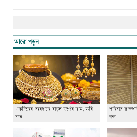
আরো পড়ুন
একদিনের ব্যবধানে বাড়ল স্বর্ণের দাম, ভরি
শনিবার রাজধানী
কত
বন্ধ