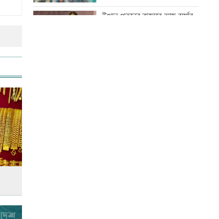
চলাচল বন্ধ
উত্থান-পতনের বাজারে আজ স্বর্ণের
ভরি কত
নাটোরে বাস-ভুটভুটির সংঘর্ষে তিন
গরু ব্যবসায়ী নিহত
কোরআন-হাদিসে নামাজ না পড়ার
শাস্তি
ইরান যুদ্ধ থেকে সম্মানজনকভাবে
সরে আসা উচিত: মার্কিন জেনারেল
আজ স্বর্ণ-রুপা যে দামে বিক্রি হচ্ছে
অস্ট্রেলিয়ায় পরীক্ষার আগেই ফেল
শান্তরা
বিশ্ব মাতৃদুগ্ধ দিবস আজ
আজ দেশে স্বর্ণের দাম বাড়ল নাকি
কমলো