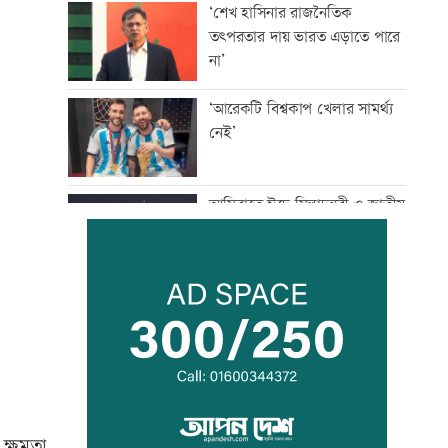
‘শেখ হাসিনার রাজনৈতিক
তৎপরতার দায় ভারত এড়াতে পারে
না’
‘আরেকটি বিশ্বকাপ খেলার সামর্থ্য
নেই’
আমিরাতে ঈদে মিলাদুন্নবী ও জাতীয়
দিবসের ছুটি ঘোষণা
তনু হত্যায় সাবেক সেনা সদস্য
হাফিজুর ফের গ্রেফতার
‘জীবনের সবচেয়ে খারাপ সিদ্ধান্ত
ছিল কপালে ইনজেকশন’
 ক্ষমতা