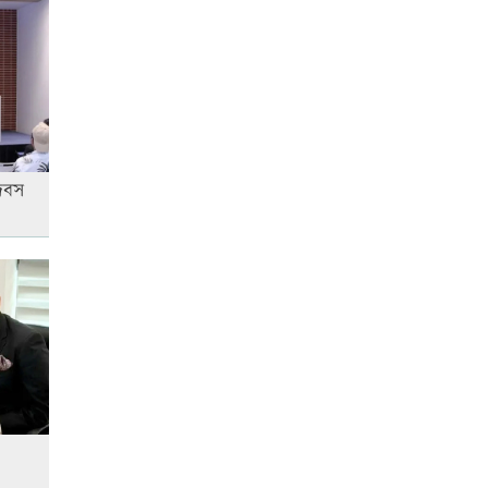
রাজধানীতে ট্রেনের ধাক্কায়
শিক্ষার্থীসহ নিহত ৪
আনসার-ভিডিপির উদ্যোগে সড়ক
দিবস
সংস্কার
স্বর্ণের দামে বড় লাফ, আজ থেকেই
কার্যকর
কাঁচা মরিচের দাম কমলেও ডিমের
দাম বাড়তি
এক দিনের ব্যবধানে কমলো স্বর্ণের