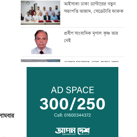
আইসাকা ঢাকা চ্যাপ্টারের নতুন
সভাপতি আজাদ, সেক্রেটারি ফারুক
প্রবীণ সাংবাদিক মৃণাল কৃষ্ণ আর
নেই
দেশের মানুষকে দেয়া জবান রক্ষা
করতে চাই: প্রধানমন্ত্রী
আদিবাসী দিবসে রাঙামাটিতে বর্ণাঢ্য
শোভাযাত্রা
সোমবার
জেট ফুয়েলের দাম বাড়ল