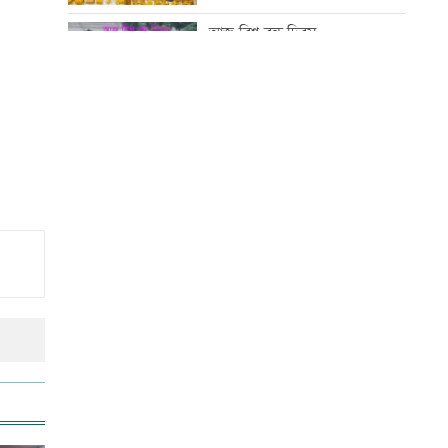
টাকা
আজ বিশ্ব বন্ধু দিবস
বিদ্যুৎ-জ্বালানি নিয়ে বিভ্রান্তি সৃষ্টি
করা হচ্ছে: প্রধানমন্ত্রী
কোরআন-হাদিসে নামাজ না পড়ার
শাস্তি
‘রাজনীতি স্বচ্ছ হওয়া উচিত, তাহলে
গণতন্ত্রের গতি ফিরে আসবে’
আজ স্বর্ণ-রুপা যে দামে বিক্রি হচ্ছে
সঠিক সময়ে আসেননি পরীমনি,
পেছালো শুনানি
আজ দেশে স্বর্ণের দাম বাড়ল নাকি
কমলো
ইউএস-বাংলা এয়ারলাইন্সে নিয়োগ
বিজ্ঞপ্তি