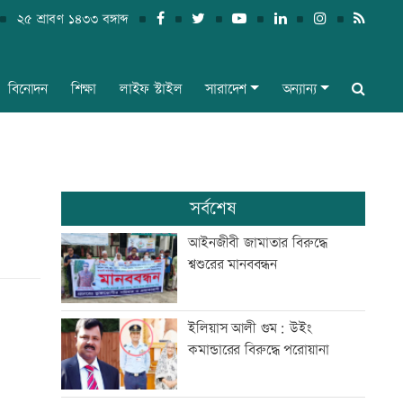
২৫ শ্রাবণ ১৪৩৩ বঙ্গাব্দ
বিনোদন
শিক্ষা
লাইফ স্টাইল
সারাদেশ
অন্যান্য
সর্বশেষ
আইনজীবী জামাতার বিরুদ্ধে
শ্বশুরের মানববন্ধন
ইলিয়াস আলী গুম: উইং
কমান্ডারের বিরুদ্ধে পরোয়ানা