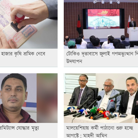
 হাজার কৃষি শ্রমিক নেবে
টোকিও দূতাবাসে জুলাই গণঅভ্যুত্থান 
উদযাপন
্যান্স যোদ্ধার মৃত্যু
মালয়েশিয়ায় কর্মী পাঠানো শুরু হচ্ছে
আগস্টে: মাহদী আমিন