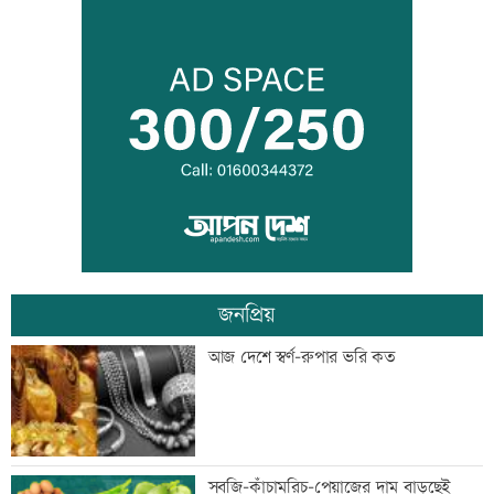
আজ দেশে স্বর্ণের দাম বাড়ল নাকি কমল
হৃদয় ঝড়ে এলপিএলের ফাইনালে জাফনা
জনপ্রিয়
বিশ্বজুড়ে হঠাৎ বন্ধ হাজারো হোয়াটসঅ্যাপ
আজ দেশে স্বর্ণ-রুপার ভরি কত
অ্যাকাউন্ট
সাবেক এমপি আখতারুজ্জামান গ্রেফতার
সবজি-কাঁচামরিচ-পেয়াজের দাম বাড়ছেই