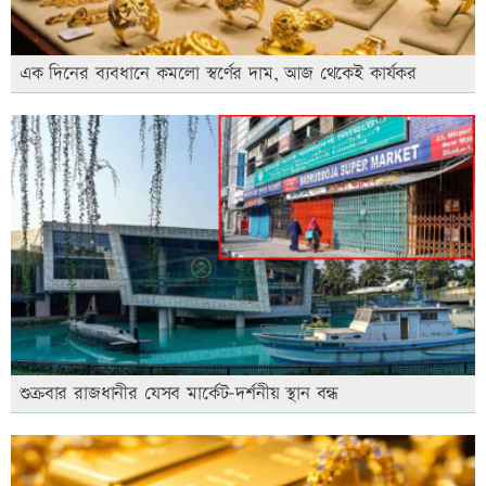
এক দিনের ব্যবধানে কমলো স্বর্ণের দাম, আজ থেকেই কার্যকর
শুক্রবার রাজধানীর যেসব মার্কেট-দর্শনীয় স্থান বন্ধ