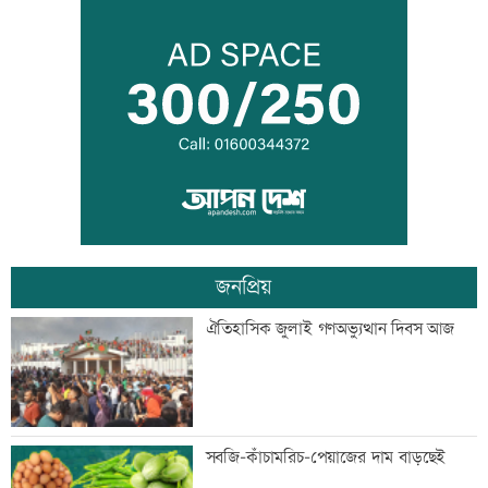
ডেপুটি ম্যানেজার চেয়ে ব্র্যাকে নিয়োগ
‘আমার স্বপ্ন আপনাদের কাছে দিয়ে গেলাম’
জনপ্রিয়
মেহেরপুর সীমান্তে নারীসহ ৫ জনকে পুশইনের
ঐতিহাসিক জুলাই গণঅভ্যুত্থান দিবস আজ
চেষ্টা, বিজিবির প্রতিরোধে ব্যর্থ
থাইল্যান্ডে ১৪ বছরের শিক্ষার্থীর গুলিতে নিহত
সবজি-কাঁচামরিচ-পেয়াজের দাম বাড়ছেই
৬