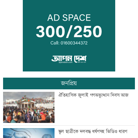
দেশকে কী দিতে পারলাম, সেটিই গুরুত্বপূর্ণ:
প্রধানমন্ত্রী
ভেজা চুলে ঘুমাচ্ছেন? জানুন এর প্রভাব
জনপ্রিয়
যুক্তরাষ্ট্রে এক মাসে ৫১ হাজার অভিবাসী
ঐতিহাসিক জুলাই গণঅভ্যুত্থান দিবস আজ
গ্রেফতার
কালীগঞ্জের সেন্ট নিকোলাস চার্চ: ঐতিহ্য ও
স্কুল ছাত্রীকে দলবদ্ধ ধর্ষণসহ ভিডিও ধারণ
সম্প্রীতির প্রতীক