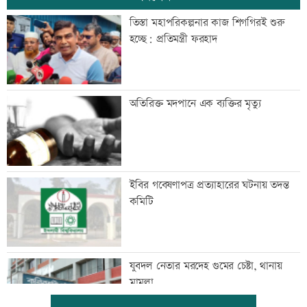
তিস্তা মহাপরিকল্পনার কাজ শিগগিরই শুরু
হচ্ছে: প্রতিমন্ত্রী ফরহাদ
অতিরিক্ত মদপানে এক ব্যক্তির মৃত্যু
ইবির গবেষণাপত্র প্রত্যাহারের ঘটনায় তদন্ত
কমিটি
যুবদল নেতার মরদেহ গুমের চেষ্টা, থানায়
মামলা