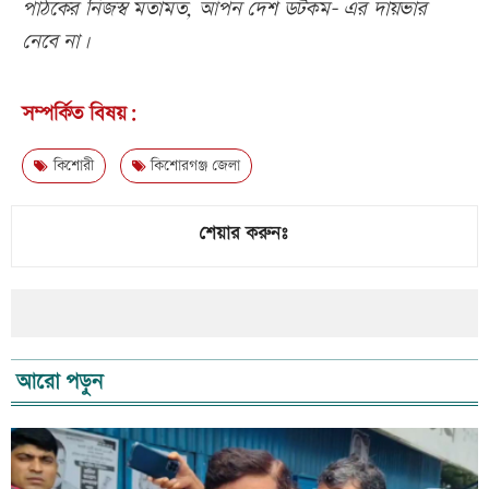
পাঠকের নিজস্ব মতামত, আপন দেশ ডটকম- এর দায়ভার
নেবে না।
সম্পর্কিত বিষয়:
কিশোরী
কিশোরগঞ্জ জেলা
শেয়ার করুনঃ
আরো পড়ুন